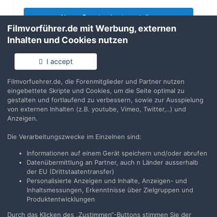
Neues Benutzerkonto erstellen
Filmvorführer.de mit Werbung, externen
Inhalten und Cookies nutzen
Anmelden
Du hast bereits ein Benutzerkonto? Melde Dich hier an.
I accept
Filmvorfuehrer.de, die Forenmitglieder und Partner nutzen
Jetzt anmelden
eingebettete Skripte und Cookies, um die Seite optimal zu
gestalten und fortlaufend zu verbessern, sowie zur Ausspielung
von externen Inhalten (z.B. youtube, Vimeo, Twitter,..) und
Anzeigen.
Die Verarbeitungszwecke im Einzelnen sind:
Teilen
Folgen
1
Informationen auf einem Gerät speichern und/oder abrufen
Datenübermittlung an Partner, auch n Länder ausserhalb
der EU (Drittstaatentransfer)
Zur Themenübersicht
Personalisierte Anzeigen und Inhalte, Anzeigen- und
Inhaltsmessungen, Erkenntnisse über Zielgruppen und
Produktentwicklungen
Durch das Klicken des „Zustimmen“-Buttons stimmen Sie der
Filmvorführer.de via Google durchsuchen: