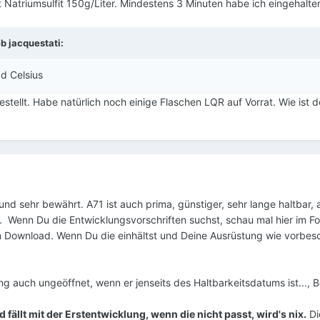
t Natriumsulfit 150g/Liter. Mindestens 3 Minuten habe ich eingehalte
eb
jacquestati
:
ad Celsius
stellt. Habe natürlich noch einige Flaschen LQR auf Vorrat. Wie ist 
 und sehr bewährt. A71 ist auch prima, günstiger, sehr lange haltbar,
 Wenn Du die Entwicklungsvorschriften suchst, schau mal hier im For
 Download. Wenn Du die einhältst und Deine Ausrüstung wie vorbesc
 auch ungeöffnet, wenn er jenseits des Haltbarkeitsdatums ist..., Be
ällt mit der Erstentwicklung, wenn die nicht passt, wird's nix.
Di