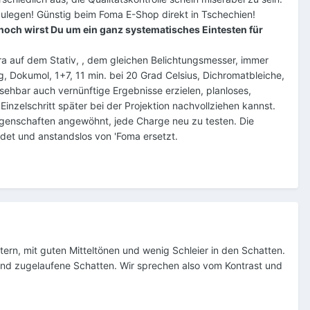
zulegen! Günstig beim Foma E-Shop direkt in Tschechien!
och wirst Du um ein ganz systematisches Eintesten für
ra auf dem Stativ, , dem gleichen Belichtungsmesser, immer
g, Dokumol, 1+7, 11 min. bei 20 Grad Celsius, Dichromatbleiche,
ehbar auch vernünftige Ergebnisse erzielen, planloses,
inzelschritt später bei der Projektion nachvollziehen kannst.
Eigenschaften angewöhnt, jede Charge neu zu testen. Die
det und anstandslos von 'Foma ersetzt.
htern, mit guten Mitteltönen und wenig Schleier in den Schatten.
e und zugelaufene Schatten. Wir sprechen also vom Kontrast und