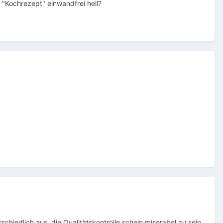
"Kochrezept" einwandfrei hell?
schiedlich aus, die Qualitätskontrolle schein miserabel zu sein.