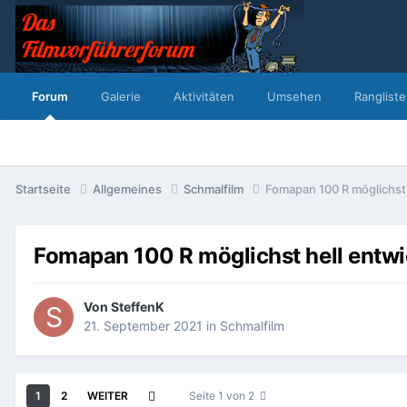
Forum
Galerie
Aktivitäten
Umsehen
Rangliste
Startseite
Allgemeines
Schmalfilm
Fomapan 100 R möglichst 
Fomapan 100 R möglichst hell entwi
Von
SteffenK
21. September 2021
in
Schmalfilm
1
2
WEITER
Seite 1 von 2