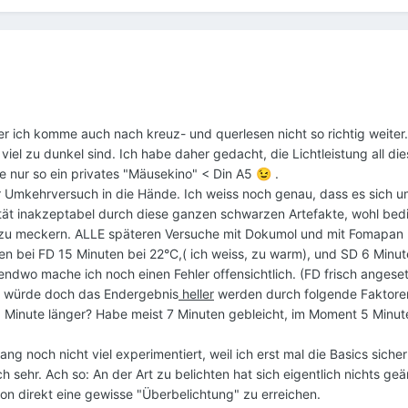
ber ich komme auch nach kreuz- und querlesen nicht so richtig weiter
viel zu dunkel sind. Ich habe daher gedacht, die Lichtleistung all die
e nur so ein privates "Mäusekino" < Din A5
.
😉
ter Umkehrversuch in die Hände. Ich weiss noch genau, dass es sich u
alität inakzeptabel durch diese ganzen schwarzen Artefakte, wohl b
hts zu meckern. ALLE späteren Versuche mit Dokumol und mit Fomapan
n bei FD 15 Minuten bei 22°C,( ich weiss, zu warm), und SD 6 Minuten
endwo mache ich noch einen Fehler offensichtlich. (FD frisch angeset
) würde doch das Endergebnis
heller
werden durch folgende Faktoren:
 1 Minute länger? Habe meist 7 Minuten gebleicht, im Moment 5 Minute
ang noch nicht viel experimentiert, weil ich erst mal die Basics sich
ch sehr. Ach so: An der Art zu belichten hat sich eigentlich nichts
n direkt eine gewisse "Überbelichtung" zu erreichen.