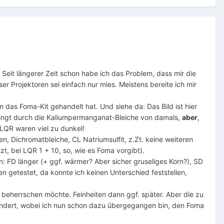
. Seit längerer Zeit schon habe ich das Problem, dass mir die
ser Projektoren sei einfach nur mies. Meistens bereite ich mir
m das Foma-Kit gehandelt hat. Und siehe da: Das Bild ist hier
edingt durch die Kaliumpermanganat-Bleiche von damals,
aber
,
 LQR waren viel zu dunkel!
, Dichromatbleiche, CL Natriumsulfit, z.Zt. keine weiteren
zt, bei LQR 1 + 10, so, wie es Foma vorgibt).
 FD länger (+ ggf. wärmer? Aber sicher gruseliges Korn?), SD
n getestet, da konnte ich keinen Unterschied feststellen,
er beherrschen möchte. Feinheiten dann ggf. später. Aber die zu
 geändert, wobei ich nun schon dazu übergegangen bin, den Foma