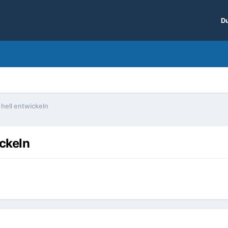
Du
hell entwickeln
ckeln