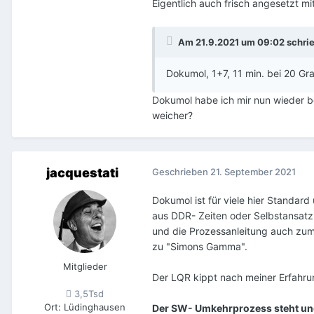
Eigentlich auch frisch angesetzt mi
Am 21.9.2021 um 09:02 schri
Dokumol, 1+7, 11 min. bei 20 Gr
Dokumol habe ich mir nun wieder be
weicher?
jacquestati
Geschrieben
21. September 2021
Dokumol ist für viele hier Standard
aus DDR- Zeiten oder Selbstansatz.
und die Prozessanleitung auch zum
zu "Simons Gamma".
Mitglieder
Der LQR kippt nach meiner Erfahrung
3,5Tsd
Ort
:
Lüdinghausen
Der SW- Umkehrprozess steht und f