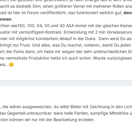
acht es deshalb Sinn, einen größeren Vorrat mit mehreren Rollen an
 ist hier im Forum veröffentlicht, das funktioniert wirklich gut,
denn
ommen
.
lichten wie160, 100, 64, 50 und 40 ASA immer mit der gleichen Kame
Haustür mit vernünftigem Kontrast. Entwicklung mit 2 min Vorwässerun
mer mit möglichst konstantem Ablauf in der Duka. Dann wirst Du abs
ingt nur Frust. Und alles, was Du machst, notieren, damit Du jeden E
iert der Foma dann, ich habe mir wegen der sehr unterschiedlichen 
eine vermurkste Produktion hatte ich auch schon. Wurde zurückgesen
is...
🙂
der, die wären ausgewaschen, du willst Bilder mit Zeichnung in den Lic
t das Gegenteil unbrauchbar: leere helle Partien, sumpfige Mitteltön
ektion können wir nur mit der Bearbeitung erzielen.