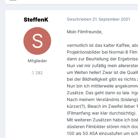
SteffenK
Geschrieben
21. September 2021
Moin Filmfreunde,
vermutlich ist das kalter Kaffee, a
Projektionsbilder bei Normal-8 Film 
dann zur Beurteilung der Ergebniss
Mitglieder
Nun viel mir zufällig mein allerers
um Welten heller! Zwar ist die Qu
282
bei der Bildhelligkeit gibt es nic
Nun bin ich mittlerweile angekomme
Zusätze. Das geht dann so lala. Irg
Nach meinem Verständnis (bislang
kürzer(?), Bleach im Zweifel lieber
(Filmanfang war klar durchsichtig).
Mit weiteren Zusätzen habe ich bisl
düsteren Filmbilder stören mich do
100 als 50 ASA einzustufen um scho