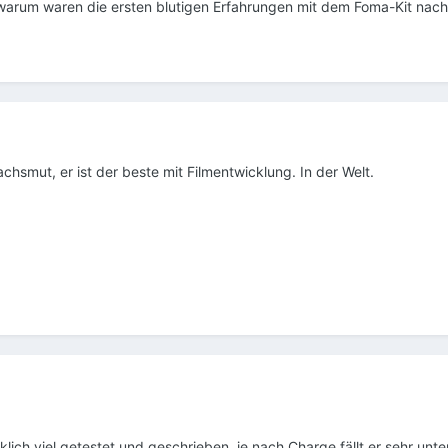
arum waren die ersten blutigen Erfahrungen mit dem Foma-Kit nach 
smut, er ist der beste mit Filmentwicklung. In der Welt.
ich viel getestet und geschrieben, je nach Charge fällt er sehr unter