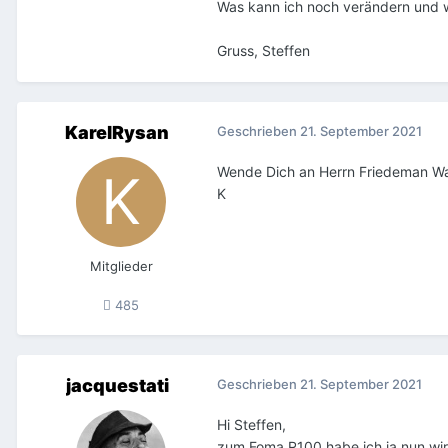
Was kann ich noch verändern und w
Gruss, Steffen
KarelRysan
Geschrieben
21. September 2021
Wende Dich an Herrn Friedeman Wach
K
Mitglieder
485
jacquestati
Geschrieben
21. September 2021
Hi Steffen,
zum Foma R100 habe ich ja nun wirkl