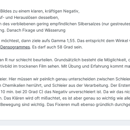
Bildes zu einem klaren, kräftigen Negativ,
uf- und Herauslösen desselben,
 des verbliebenen gering empfindlichen Silbersalzes (nur gestreutes
ng. Danach Fixage und Wässerung
n möchtest, dann ziele aufs Gamma 1,55. Das entspricht dem Winke
s
Densogrammes
. Es darf auch 58 Grad sein.
R nur schlecht beurteilen. Grundsätzlich besteht die Möglichkeit, de
ivbild im trockenen Film sehen. Mit Übung und Erfahrung kommt ma
hleier. Hier müssen wir peinlich genau unterscheiden zwischen Schlei
hemikalien herrührt, und Schleier aus der Verarbeitung. Der Erstent
10 min. bei 20 Grad C) das Negativ unverschleiert ist. Da wir das ni
. Das Klären wird oft mißachtet, es ist aber genau so wichtig wie al
 Bewegung sind wichtig. Das Fixieren muß ebenso gründlich durchgef