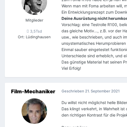
Wenn man mit Foma arbeiten will, m
Ein Entwicklungsrezept zum Download
Deine Ausrüstung nicht herumk
Mitglieder
Vorschlag: eine Testrolle R100, be
das gleiche Motiv..., z.B. vor der 
3,5Tsd
Ort
:
Lüdinghausen
usw., wie beschrieben, und auch im
unsystematisches Herumprobieren br
Einmal sauber eingetestet funktion
Unterschiede sind erheblich, und 
Das günstige Material hat seinen Pre
Viel Erfolg!
Film-Mechaniker
Geschrieben
21. September 2021
Du willst nicht möglichst helle Bil
Das klingt verkehrt, in Wahrheit is
den richtigen Kontrast für die Proj