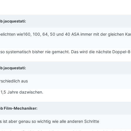
eb
jacquestati
:
 belichten wie160, 100, 64, 50 und 40 ASA immer mit der gleichen K
h so systematisch bisher nie gemacht. Das wird die nächste Doppel-8-
eb
jacquestati
:
rschiedlich aus
. 1,5 Jahre dazwischen.
eb
Film-Mechaniker
:
s ist aber genau so wichtig wie alle anderen Schritte