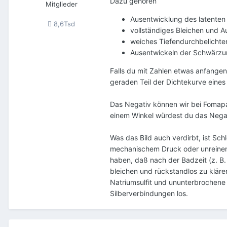
Dazu gehören
Mitglieder
Ausentwicklung des latenten 
8,6Tsd
vollständiges Bleichen und A
weiches Tiefendurchbelichten
Ausentwickeln der Schwärzu
Falls du mit Zahlen etwas anfange
geraden Teil der Dichtekurve eine
Das Negativ können wir bei Fomapan 
einem Winkel würdest du das Negat
Was das Bild auch verdirbt, ist Sc
mechanischem Druck oder unreinen C
haben, daß nach der Badzeit (z. B. 
bleichen und rückstandlos zu klären
Natriumsulfit und ununterbrochene
Silberverbindungen los.