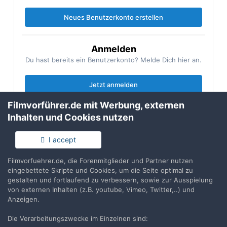
Neues Benutzerkonto erstellen
Anmelden
Du hast bereits ein Benutzerkonto? Melde Dich hier an.
Jetzt anmelden
Filmvorführer.de mit Werbung, externen
Inhalten und Cookies nutzen
I accept
Teilen
Folgen
6
Filmvorfuehrer.de, die Forenmitglieder und Partner nutzen
eingebettete Skripte und Cookies, um die Seite optimal zu
gestalten und fortlaufend zu verbessern, sowie zur Ausspielung
Zur Themenübersicht
von externen Inhalten (z.B. youtube, Vimeo, Twitter,..) und
Anzeigen.
Die Verarbeitungszwecke im Einzelnen sind:
Filmvorführer.de via Google durchsuchen: