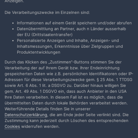
Anzeigen.
VORHERIGE
Seite 1 von 2
WEITER
Die Verarbeitungszwecke im Einzelnen sind:
Informationen auf einem Gerät speichern und/oder abrufen
Erstelle ein Benutzerkonto oder melde
Datenübermittlung an Partner, auch n Länder ausserhalb
der EU (Drittstaatentransfer)
Dich an, um zu kommentieren
Personalisierte Anzeigen und Inhalte, Anzeigen- und
Inhaltsmessungen, Erkenntnisse über Zielgruppen und
Du musst ein Benutzerkonto haben, um einen Kommentar
Produktentwicklungen
verfassen zu können
Durch das Klicken des „Zustimmen“-Buttons stimmen Sie der
Verarbeitung der auf Ihrem Gerät bzw. Ihrer Endeinrichtung
Benutzerkonto erstellen
gespeicherten Daten wie z.B. persönlichen Identifikatoren oder IP-
Neues Benutzerkonto für unsere Community erstellen.
Adressen für diese Verarbeitungszwecke gem. § 25 Abs. 1 TTDSG
Es ist einfach!
sowie Art. 6 Abs. 1 lit. a DSGVO zu. Darüber hinaus willigen Sie
gem. Art. 49 Abs. 1 DSGVO ein, dass auch Anbieter in den USA
Ihre Daten verarbeiten. In diesem Fall ist es möglich, dass die
Neues Benutzerkonto erstellen
übermittelten Daten durch lokale Behörden verarbeitet werden.
Weiterführende Details finden Sie in unserer
Datenschutzerklärung
, die am Ende jeder Seite verlinkt sind. Die
Anmelden
Zustimmung kann jederzeit durch Löschen des entsprechenden
Du hast bereits ein Benutzerkonto? Melde Dich hier an.
Cookies
widerrufen werden.