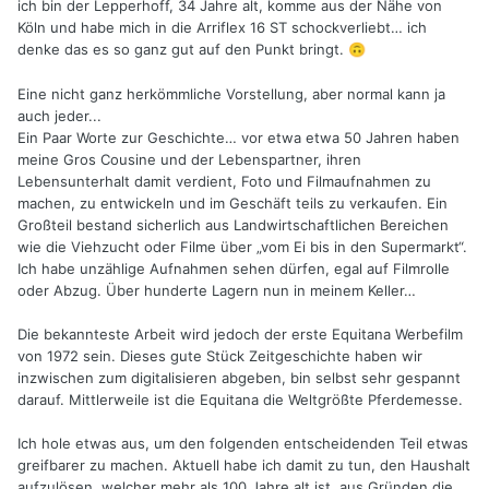
ich bin der Lepperhoff, 34 Jahre alt, komme aus der Nähe von
Köln und habe mich in die Arriflex 16 ST schockverliebt… ich
denke das es so ganz gut auf den Punkt bringt.
🙃
Eine nicht ganz herkömmliche Vorstellung, aber normal kann ja
auch jeder...
Ein Paar Worte zur Geschichte… vor etwa etwa 50 Jahren haben
meine Gros Cousine und der Lebenspartner, ihren
Lebensunterhalt damit verdient, Foto und Filmaufnahmen zu
machen, zu entwickeln und im Geschäft teils zu verkaufen. Ein
Großteil bestand sicherlich aus Landwirtschaftlichen Bereichen
wie die Viehzucht oder Filme über „vom Ei bis in den Supermarkt“.
Ich habe unzählige Aufnahmen sehen dürfen, egal auf Filmrolle
oder Abzug. Über hunderte Lagern nun in meinem Keller…
Die bekannteste Arbeit wird jedoch der erste Equitana Werbefilm
von 1972 sein. Dieses gute Stück Zeitgeschichte haben wir
inzwischen zum digitalisieren abgeben, bin selbst sehr gespannt
darauf. Mittlerweile ist die Equitana die Weltgrößte Pferdemesse.
Ich hole etwas aus, um den folgenden entscheidenden Teil etwas
greifbarer zu machen. Aktuell habe ich damit zu tun, den Haushalt
aufzulösen, welcher mehr als 100 Jahre alt ist, aus Gründen die