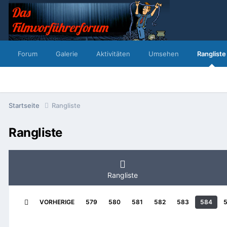
Forum
Galerie
Aktivitäten
Umsehen
Rangliste
Startseite
Rangliste
Rangliste
Rangliste
VORHERIGE
579
580
581
582
583
584