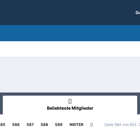
Du
Beliebteste Mitglieder
585
586
587
588
589
WEITER
Seite 584 von 653