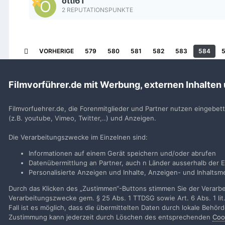
otti61
2 REPUTATIONSPUNKTE
VORHERIGE
579
580
581
582
583
584
Filmvorführer.de mit Werbung, externen Inhalten
Startseite
Rangliste
Filmvorfuehrer.de, die Forenmitglieder und Partner nutzen eingebet
(z.B. youtube, Vimeo, Twitter,..) und Anzeigen.
Filmvorführer.de via Google durchsuchen:
Die Verarbeitungszwecke im Einzelnen sind:
Informationen auf einem Gerät speichern und/oder abrufen
Sp
Datenübermittlung an Partner, auch n Länder ausserhalb der E
Personalisierte Anzeigen und Inhalte, Anzeigen- und Inhalt
Durch das Klicken des „Zustimmen“-Buttons stimmen Sie der Verarbei
Verarbeitungszwecke gem. § 25 Abs. 1 TTDSG sowie Art. 6 Abs. 1 lit
Fall ist es möglich, dass die übermittelten Daten durch lokale Behö
Zustimmung kann jederzeit durch Löschen des entsprechenden
Coo