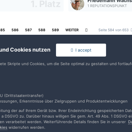
Friedemann Wach
1 REPUTATIONSPUNKT
585
586
587
588
589
WEITER
Seite 584 von 653
 und Cookies nutzen
I accept
tete Skripte und Cookies, um die Seite optimal zu gestalten und fortla
rache
Impressum / Datenschutzerklärung
Nutzungsbedingun
U (Drittstaatentransfer)
smessungen, Erkenntnisse über Zielgruppen und Produktentwicklungen
Realisierung: IN-Solution
Powered by Invision Community
tung der auf Ihrem Gerät bzw. Ihrer Endeinrichtung gespeicherten Daten
. a DSGVO zu. Darüber hinaus willigen Sie gem. Art. 49 Abs. 1 DSGVO ei
rden verarbeitet werden. Weiterführende Details finden Sie in unserer
D
kies
widerrufen werden.