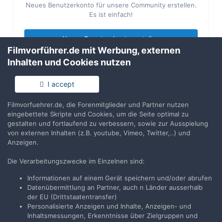
Neues Benutzerkonto für unsere Community erstellen.
Es ist einfach!
Neues Benutzerkonto erstellen
Filmvorführer.de mit Werbung, externen
Inhalten und Cookies nutzen
Anmelden
Du hast bereits ein Benutzerkonto? Melde Dich hier an.
I accept
Filmvorfuehrer.de, die Forenmitglieder und Partner nutzen
Jetzt anmelden
eingebettete Skripte und Cookies, um die Seite optimal zu
gestalten und fortlaufend zu verbessern, sowie zur Ausspielung
von externen Inhalten (z.B. youtube, Vimeo, Twitter,..) und
Anzeigen.
Die Verarbeitungszwecke im Einzelnen sind:
Teilen
Folgen
2
Informationen auf einem Gerät speichern und/oder abrufen
Datenübermittlung an Partner, auch n Länder ausserhalb
der EU (Drittstaatentransfer)
Zur Themenübersicht
Personalisierte Anzeigen und Inhalte, Anzeigen- und
Inhaltsmessungen, Erkenntnisse über Zielgruppen und