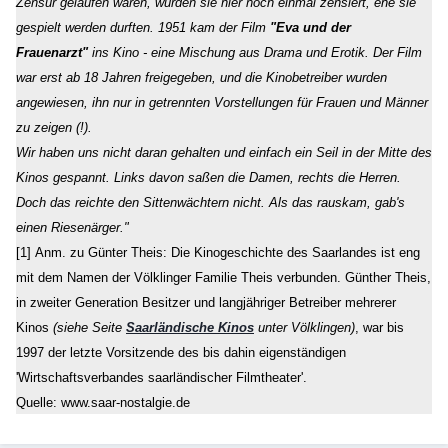
Zensur gelaufen waren, wurden sie hier noch einmal zensiert, ehe sie
gespielt werden durften. 1951 kam der Film
"Eva und der
Frauenarzt"
ins Kino - eine Mischung aus Drama und Erotik. Der Film
war erst ab 18 Jahren freigegeben, und die Kinobetreiber wurden
angewiesen, ihn nur in getrennten Vorstellungen für Frauen und Männer
zu zeigen (!).
Wir haben uns nicht daran gehalten und einfach ein Seil in der Mitte des
Kinos gespannt. Links davon saßen die Damen, rechts die Herren.
Doch das reichte den Sittenwächtern nicht. Als das rauskam, gab's
einen Riesenärger."
[1]
Anm. zu Günter Theis: Die Kinogeschichte des Saarlandes ist eng
mit dem Namen der Völklinger Familie Theis verbunden. Günther Theis,
in zweiter Generation Besitzer und langjähriger Betreiber mehrerer
Kinos
(siehe Seite
Saarländische Kinos
unter Völklingen)
, war bis
1997 der letzte Vorsitzende des bis dahin eigenständigen
'Wirtschaftsverbandes saarländischer Filmtheater'.
Quelle: www.saar-nostalgie.de