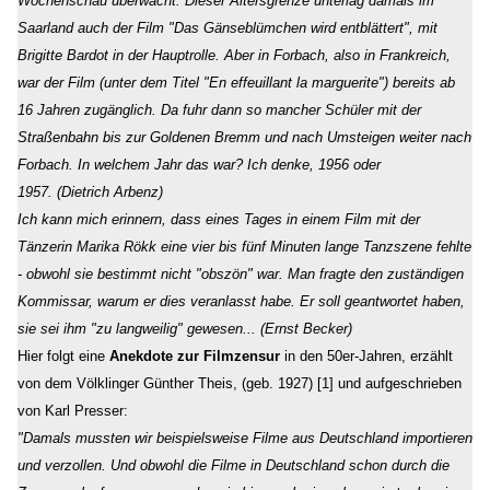
Wochenschau überwacht. Dieser Altersgrenze unterlag damals im
Saarland auch der Film "Das Gänseblümchen wird entblättert", mit
Brigitte Bardot in der Hauptrolle. Aber in Forbach, also in Frankreich,
war der Film (unter dem Titel "En effeuillant la marguerite") bereits ab
16 Jahren zugänglich. Da fuhr dann so mancher Schüler mit der
Straßenbahn bis zur Goldenen Bremm und nach Umsteigen weiter nach
Forbach. In welchem
Jahr das war? Ich denke, 1956 oder
1957.
(Dietrich Arbenz)
Ich kann mich erinnern, dass eines Tages in einem Film mit der
Tänzerin Marika Rökk eine vier bis fünf Minuten lange Tanzszene fehlte
- obwohl sie bestimmt nicht "obszön" war. Man fragte den zuständigen
Kommissar, warum er dies veranlasst habe. Er soll geantwortet haben,
sie sei ihm "zu langweilig" gewesen... (Ernst Becker)
Hier folgt eine
Anekdote zur Filmzensur
in den 50er-Jahren, erzählt
von dem Völklinger Günther Theis, (geb. 1927) [1] und aufgeschrieben
von Karl Presser:
"Damals mussten wir beispielsweise Filme aus Deutschland importieren
und verzollen. Und obwohl die Filme in Deutschland schon durch die