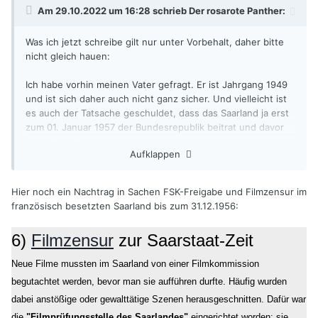
Am 29.10.2022 um 16:28 schrieb
Der rosarote Panther
:
Was ich jetzt schreibe gilt nur unter Vorbehalt, daher bitte
nicht gleich hauen:
Ich habe vorhin meinen Vater gefragt. Er ist Jahrgang 1949
und ist sich daher auch nicht ganz sicher. Und vielleicht ist
es auch der Tatsache geschuldet, dass das Saarland ja erst
zum 01. Januar 1957 der Bundesrepublik beitrat und davor
unter französischer Verwaltung stand. Aber er meinte, dass
Aufklappen
es diese Altersfreigabe (21) bis zu diesem Zeitpunkt
tatsächlich gab. Vielleicht war das bei uns im Französisch
besetzten Saarland tatsächlich etwas anders geregelt. Wäre
Hier noch ein Nachtrag in Sachen FSK-Freigabe und Filmzensur im
ja möglich. Leider kann ich meinen Ur-Opa nicht mehr
französisch besetzten Saarland bis zum 31.12.1956:
fragen. Er war bis 1973 als Vorführer tätig und verstarb im
Jahre 1982. Aber auf keinen Fall gab es eine FSK-Freigabe
6)
Filmzensur
zur
Saar
staat-Zeit
ab 21 mehr in den 70er-Jahren, das weiß selbst mein Vater.
Neue Filme mussten im Saarland von einer Filmkommission
Grüße vom Panther
begutachtet werden, bevor man sie aufführen durfte. Häufig wurden
dabei anstößige oder gewalttätige Szenen herausgeschnitten.
Dafür war
die
"Filmprüfungsstelle des Saarlandes"
eingerichtet worden; sie