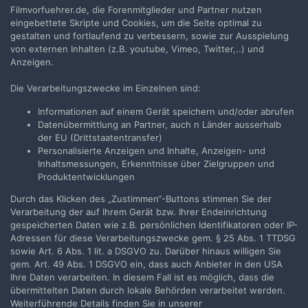
Filmvorfuehrer.de, die Forenmitglieder und Partner nutzen
Jetzt anmelden
eingebettete Skripte und Cookies, um die Seite optimal zu
gestalten und fortlaufend zu verbessern, sowie zur Ausspielung
von externen Inhalten (z.B. youtube, Vimeo, Twitter,..) und
Anzeigen.
Die Verarbeitungszwecke im Einzelnen sind:
Teilen
Folgen
0
Informationen auf einem Gerät speichern und/oder abrufen
Datenübermittlung an Partner, auch n Länder ausserhalb
der EU (Drittstaatentransfer)
Zur Themenübersicht
Personalisierte Anzeigen und Inhalte, Anzeigen- und
Inhaltsmessungen, Erkenntnisse über Zielgruppen und
Produktentwicklungen
Durch das Klicken des „Zustimmen“-Buttons stimmen Sie der
Filmvorführer.de via Google durchsuchen:
Verarbeitung der auf Ihrem Gerät bzw. Ihrer Endeinrichtung
gespeicherten Daten wie z.B. persönlichen Identifikatoren oder IP-
Adressen für diese Verarbeitungszwecke gem. § 25 Abs. 1 TTDSG
Sprache
Impressum / Datenschutzerklärung
sowie Art. 6 Abs. 1 lit. a DSGVO zu. Darüber hinaus willigen Sie
gem. Art. 49 Abs. 1 DSGVO ein, dass auch Anbieter in den USA
Nutzungsbedingungen
Ihre Daten verarbeiten. In diesem Fall ist es möglich, dass die
Realisierung: IN-Solution
übermittelten Daten durch lokale Behörden verarbeitet werden.
Powered by Invision Community
Weiterführende Details finden Sie in unserer