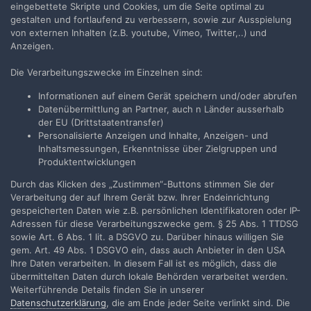
eingebettete Skripte und Cookies, um die Seite optimal zu
gestalten und fortlaufend zu verbessern, sowie zur Ausspielung
von externen Inhalten (z.B. youtube, Vimeo, Twitter,..) und
Anzeigen.
Die Verarbeitungszwecke im Einzelnen sind:
Teilen
Folgen
2
Informationen auf einem Gerät speichern und/oder abrufen
Datenübermittlung an Partner, auch n Länder ausserhalb
der EU (Drittstaatentransfer)
Zur Themenübersicht
Personalisierte Anzeigen und Inhalte, Anzeigen- und
Inhaltsmessungen, Erkenntnisse über Zielgruppen und
Produktentwicklungen
Durch das Klicken des „Zustimmen“-Buttons stimmen Sie der
Filmvorführer.de via Google durchsuchen:
Verarbeitung der auf Ihrem Gerät bzw. Ihrer Endeinrichtung
gespeicherten Daten wie z.B. persönlichen Identifikatoren oder IP-
Adressen für diese Verarbeitungszwecke gem. § 25 Abs. 1 TTDSG
Sprache
Impressum / Datenschutzerklärung
sowie Art. 6 Abs. 1 lit. a DSGVO zu. Darüber hinaus willigen Sie
gem. Art. 49 Abs. 1 DSGVO ein, dass auch Anbieter in den USA
Nutzungsbedingungen
Ihre Daten verarbeiten. In diesem Fall ist es möglich, dass die
Realisierung: IN-Solution
übermittelten Daten durch lokale Behörden verarbeitet werden.
Powered by Invision Community
Weiterführende Details finden Sie in unserer
Datenschutzerklärung
, die am Ende jeder Seite verlinkt sind. Die