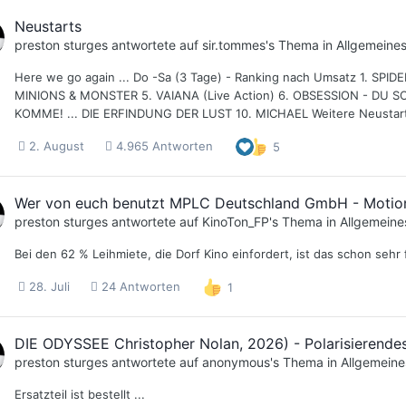
Neustarts
preston sturges
antwortete auf
sir.tommes
's Thema in
Allgemeine
Here we go again ... Do -Sa (3 Tage) - Ranking nach Umsatz 1. S
MINIONS & MONSTER 5. VAIANA (Live Action) 6. OBSESSION - DU SO
KOMME! ... DIE ERFINDUNG DER LUST 10. MICHAEL Weitere Neustart
2. August
4.965 Antworten
5
Wer von euch benutzt MPLC Deutschland GmbH - Motion 
preston sturges
antwortete auf
KinoTon_FP
's Thema in
Allgemeine
Bei den 62 % Leihmiete, die Dorf Kino einfordert, ist das schon sehr 
28. Juli
24 Antworten
1
DIE ODYSSEE Christopher Nolan, 2026) - Polarisierendes
preston sturges
antwortete auf
anonymous
's Thema in
Allgemeine
Ersatzteil ist bestellt ...