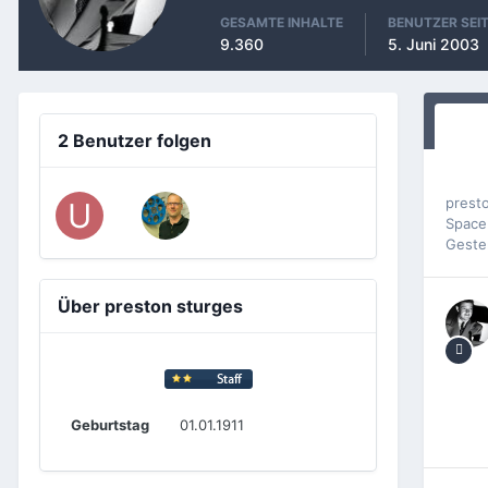
GESAMTE INHALTE
BENUTZER SEI
9.360
5. Juni 2003
2 Benutzer folgen
prest
Space
Geste
Über preston sturges
Geburtstag
01.01.1911