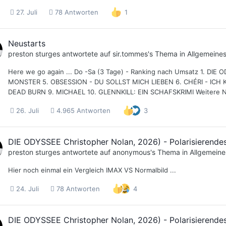
27. Juli
78 Antworten
1
Neustarts
preston sturges
antwortete auf
sir.tommes
's Thema in
Allgemeine
Here we go again ... Do -Sa (3 Tage) - Ranking nach Umsatz 1. DIE
MONSTER 5. OBSESSION - DU SOLLST MICH LIEBEN 6. CHÉRI - ICH 
DEAD BURN 9. MICHAEL 10. GLENNKILL: EIN SCHAFSKRIMI Weitere N
26. Juli
4.965 Antworten
3
DIE ODYSSEE Christopher Nolan, 2026) - Polarisierendes
preston sturges
antwortete auf
anonymous
's Thema in
Allgemeine
Hier noch einmal ein Vergleich IMAX VS Normalbild ...
24. Juli
78 Antworten
4
DIE ODYSSEE Christopher Nolan, 2026) - Polarisierendes