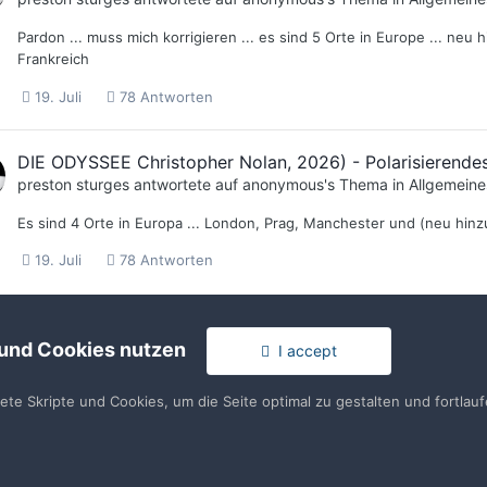
Pardon ... muss mich korrigieren ... es sind 5 Orte in Europe ... neu
Frankreich
19. Juli
78 Antworten
DIE ODYSSEE Christopher Nolan, 2026) - Polarisierendes
preston sturges
antwortete auf
anonymous
's Thema in
Allgemeine
Es sind 4 Orte in Europa ... London, Prag, Manchester und (neu hi
19. Juli
78 Antworten
 und Cookies nutzen
I accept
tete Skripte und Cookies, um die Seite optimal zu gestalten und fortla