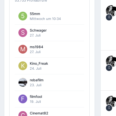
53.733 Profilaufrufe
55mm
Mittwoch um 10:34
Schwager
27. Juli
ms1984
27. Juli
Kino_Freak
24. Juli
rebafilm
23. Juli
filmfool
19. Juli
Cinemat82