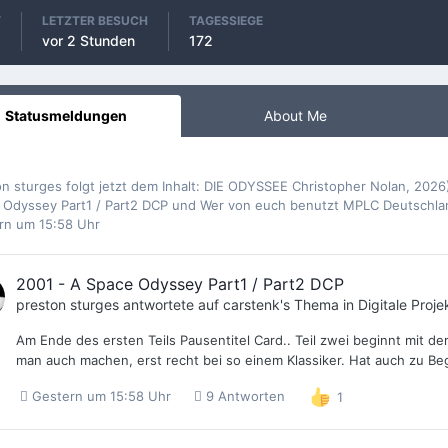
T
LETZTER BESUCH
TAGESSIEGE
vor 2 Stunden
172
Statusmeldungen
About Me
on sturges
folgt jetzt dem Inhalt:
DIE ODYSSEE Christopher Nolan, 2026)
 Odyssey Part1 / Part2 DCP
und
Wer von euch benutzt MPLC Deutschlan
rn um 15:58 Uhr
2001 - A Space Odyssey Part1 / Part2 DCP
preston sturges
antwortete auf
carstenk
's Thema in
Digitale Proje
Am Ende des ersten Teils Pausentitel Card.. Teil zwei beginnt mit der
man auch machen, erst recht bei so einem Klassiker. Hat auch zu Be
Gestern um 15:58 Uhr
9 Antworten
1