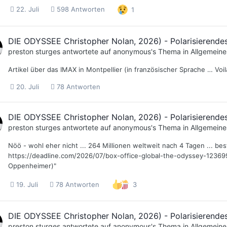
22. Juli
598 Antworten
1
DIE ODYSSEE Christopher Nolan, 2026) - Polarisierendes
preston sturges
antwortete auf
anonymous
's Thema in
Allgemeine
Artikel über das IMAX in Montpellier (in französischer Sprache … Voil
20. Juli
78 Antworten
DIE ODYSSEE Christopher Nolan, 2026) - Polarisierendes
preston sturges
antwortete auf
anonymous
's Thema in
Allgemeine
Nöö - wohl eher nicht ... 264 Millionen weltweit nach 4 Tagen ... best
https://deadline.com/2026/07/box-office-global-the-odyssey-123699
Oppenheimer)"
19. Juli
78 Antworten
3
DIE ODYSSEE Christopher Nolan, 2026) - Polarisierendes
preston sturges
antwortete auf
anonymous
's Thema in
Allgemeine