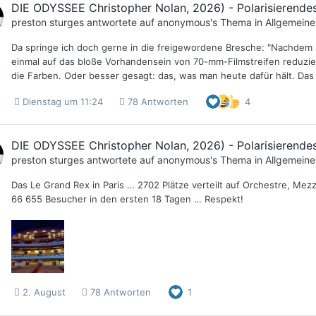
DIE ODYSSEE Christopher Nolan, 2026) - Polarisierendes
preston sturges
antwortete auf
anonymous
's Thema in
Allgemeine
Da springe ich doch gerne in die freigewordene Bresche: "Nachdem 
einmal auf das bloße Vorhandensein von 70-mm-Filmstreifen reduzie
die Farben. Oder besser gesagt: das, was man heute dafür hält. Das
Dienstag um 11:24
78 Antworten
4
DIE ODYSSEE Christopher Nolan, 2026) - Polarisierendes
preston sturges
antwortete auf
anonymous
's Thema in
Allgemeine
Das Le Grand Rex in Paris … 2702 Plätze verteilt auf Orchestre, M
66 655 Besucher in den ersten 18 Tagen … Respekt!
2. August
78 Antworten
1