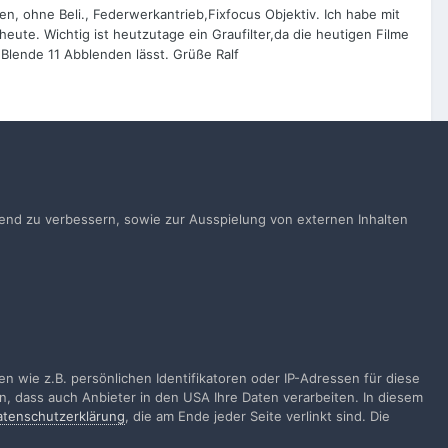
, ohne Beli., Federwerkantrieb,Fixfocus Objektiv. Ich habe mit
eute. Wichtig ist heutzutage ein Graufilter,da die heutigen Filme
s Blende 11 Abblenden lässt. Grüße Ralf
Alle Aktivitäten
ufend zu verbessern, sowie zur Ausspielung von externen Inhalten
gen
 wie z.B. persönlichen Identifikatoren oder IP-Adressen für diese
n, dass auch Anbieter in den USA Ihre Daten verarbeiten. In diesem
atenschutzerklärung
, die am Ende jeder Seite verlinkt sind. Die