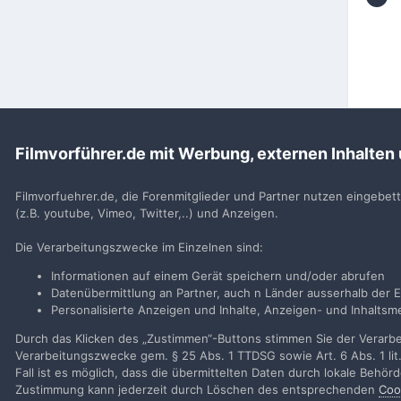
Filmvorführer.de mit Werbung, externen Inhalten
Startseite
Ralf-Michael
Filmvorfuehrer.de, die Forenmitglieder und Partner nutzen eingebet
(z.B. youtube, Vimeo, Twitter,..) und Anzeigen.
Filmvorführer.de via Google durchsuchen:
Die Verarbeitungszwecke im Einzelnen sind:
Informationen auf einem Gerät speichern und/oder abrufen
Sp
Datenübermittlung an Partner, auch n Länder ausserhalb der E
Personalisierte Anzeigen und Inhalte, Anzeigen- und Inhalt
Durch das Klicken des „Zustimmen“-Buttons stimmen Sie der Verarbei
Verarbeitungszwecke gem. § 25 Abs. 1 TTDSG sowie Art. 6 Abs. 1 lit
Fall ist es möglich, dass die übermittelten Daten durch lokale Behö
Zustimmung kann jederzeit durch Löschen des entsprechenden
Coo