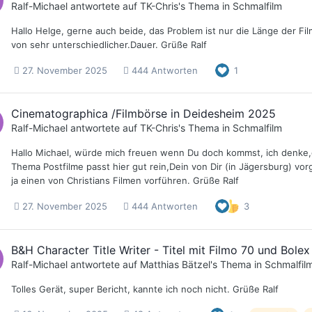
Ralf-Michael
antwortete auf
TK-Chris
's Thema in
Schmalfilm
Hallo Helge, gerne auch beide, das Problem ist nur die Länge der Fi
von sehr unterschiedlicher.Dauer. Grüße Ralf
27. November 2025
444 Antworten
1
Cinematographica /Filmbörse in Deidesheim 2025
Ralf-Michael
antwortete auf
TK-Chris
's Thema in
Schmalfilm
Hallo Michael, würde mich freuen wenn Du doch kommst, ich denke,d
Thema Postfilme passt hier gut rein,Dein von Dir (in Jägersburg) vor
ja einen von Christians Filmen vorführen. Grüße Ralf
27. November 2025
444 Antworten
3
B&H Character Title Writer - Titel mit Filmo 70 und Bole
Ralf-Michael
antwortete auf
Matthias Bätzel
's Thema in
Schmalfil
Tolles Gerät, super Bericht, kannte ich noch nicht. Grüße Ralf