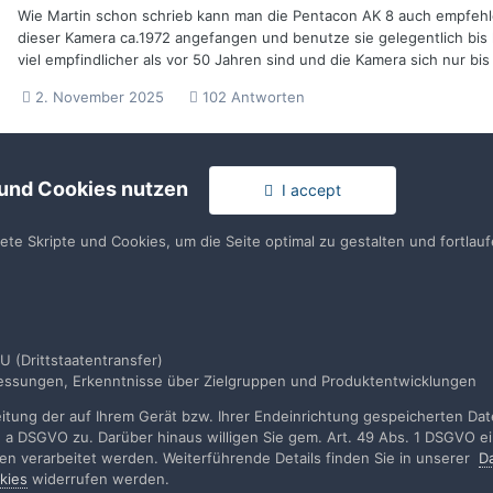
Wie Martin schon schrieb kann man die Pentacon AK 8 auch empfehlen
dieser Kamera ca.1972 angefangen und benutze sie gelegentlich bis h
viel empfindlicher als vor 50 Jahren sind und die Kamera sich nur bi
2. November 2025
102 Antworten
 und Cookies nutzen
I accept
tete Skripte und Cookies, um die Seite optimal zu gestalten und fortla
rache
Impressum / Datenschutzerklärung
Nutzungsbedingun
U (Drittstaatentransfer)
Realisierung: IN-Solution
smessungen, Erkenntnisse über Zielgruppen und Produktentwicklungen
Powered by Invision Community
tung der auf Ihrem Gerät bzw. Ihrer Endeinrichtung gespeicherten Daten
. a DSGVO zu. Darüber hinaus willigen Sie gem. Art. 49 Abs. 1 DSGVO ei
rden verarbeitet werden. Weiterführende Details finden Sie in unserer
D
kies
widerrufen werden.