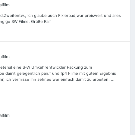
lfilm
d,Zweitentw., ich glaube auch Fixierbad,war preiswert und alles
ängige SW Filme. Grüße Ralf
lfilm
on Tetenal eine S-W Umkehrentwickler Packung zum
be damit gelegentlich pan.f und fp4 Filme mit gutem Ergebnis
r, ich vermisse ihn sehr,es war einfach damit zu arbeiten. ...
lfilm