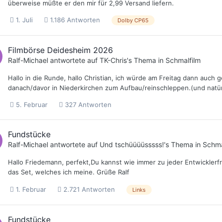
überweise müßte er den mir für 2,99 Versand liefern.
1. Juli
1.186 Antworten
Dolby CP65
Filmbörse Deidesheim 2026
Ralf-Michael
antwortete auf
TK-Chris
's Thema in
Schmalfilm
Hallo in die Runde, hallo Christian, ich würde am Freitag dann au
danach/davor in Niederkirchen zum Aufbau/reinschleppen.(und natür
5. Februar
327 Antworten
Fundstücke
Ralf-Michael
antwortete auf
Und tschüüüüsssss!
's Thema in
Schma
Hallo Friedemann, perfekt,Du kannst wie immer zu jeder Entwicklerf
das Set, welches ich meine. Grüße Ralf
1. Februar
2.721 Antworten
Links
Fundstücke