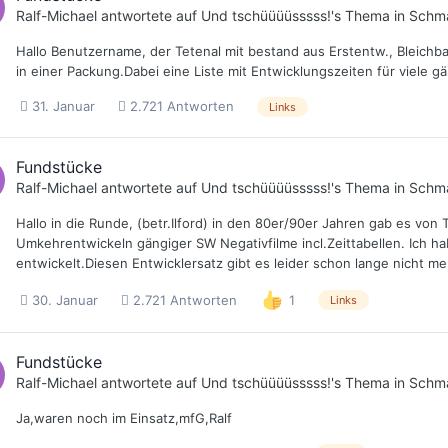
Ralf-Michael
antwortete auf
Und tschüüüüsssss!
's Thema in
Schma
Hallo Benutzername, der Tetenal mit bestand aus Erstentw., Bleichba
in einer Packung.Dabei eine Liste mit Entwicklungszeiten für viele g
31. Januar
2.721 Antworten
Links
Fundstücke
Ralf-Michael
antwortete auf
Und tschüüüüsssss!
's Thema in
Schma
Hallo in die Runde, (betr.Ilford) in den 80er/90er Jahren gab es v
Umkehrentwickeln gängiger SW Negativfilme incl.Zeittabellen. Ich ha
entwickelt.Diesen Entwicklersatz gibt es leider schon lange nicht meh
30. Januar
2.721 Antworten
1
Links
Fundstücke
Ralf-Michael
antwortete auf
Und tschüüüüsssss!
's Thema in
Schma
Ja,waren noch im Einsatz,mfG,Ralf