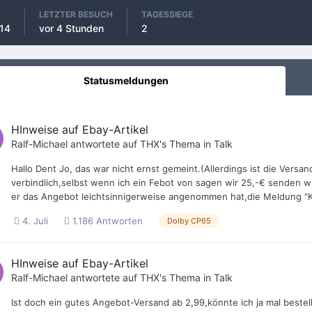
T
LETZTER BESUCH
TAGESSIEGE
014
vor 4 Stunden
2
Statusmeldungen
HInweise auf Ebay-Artikel
Ralf-Michael
antwortete auf
THX
's Thema in
Talk
Hallo Dent Jo, das war nicht ernst gemeint.(Allerdings ist die Ver
verbindlich,selbst wenn ich ein Febot von sagen wir 25,-€ senden 
er das Angebot leichtsinnigerweise angenommen hat,die Meldung "Käu
4. Juli
1.186 Antworten
Dolby CP65
HInweise auf Ebay-Artikel
Ralf-Michael
antwortete auf
THX
's Thema in
Talk
Ist doch ein gutes Angebot-Versand ab 2,99,könnte ich ja mal beste