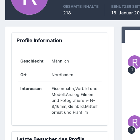
GESAMTE INHALTE
BENUTZER SEI
218
18. Januar 2
Profile Information
Geschlecht
Männlich
Ort
Nordbaden
Interessen
Eissenbahn,Vorbild und
Modell,Analog Filmen
und Fotografieren- N-
8,16mm,Kleinbild,Mittelf
ormat und Planfilm
Letzte Besucher des Profils