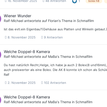
16. November 2025
48 Antworten
1
bolex h8
Wiener Wunder
Ralf-Michael
antwortete auf
Florian
's Thema in
Schmalfilm
Ist das evtl.ein Eigenbau?(Gehäuse aus Platten und Winkeln gebaut.
8. November 2025
9 Antworten
Welche Doppel-8 Kamera
Ralf-Michael
antwortete auf
MaBa
's Thema in
Schmalfilm
Du hast natürlich Recht,Helge, ich habe ja auch 2 Bolex(8 und16mm),
auch preiswerter als eine Bolex. Die AK 8 konnte ich schon als Schü
Ralf
2. November 2025
102 Antworten
Welche Doppel-8 Kamera
Ralf-Michael
antwortete auf
MaBa
's Thema in
Schmalfilm