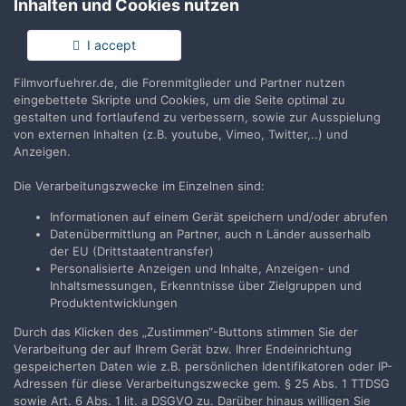
Inhalten und Cookies nutzen
Anmelden
Du hast bereits ein Benutzerkonto? Melde Dich hier an.
I accept
Filmvorfuehrer.de, die Forenmitglieder und Partner nutzen
Jetzt anmelden
eingebettete Skripte und Cookies, um die Seite optimal zu
gestalten und fortlaufend zu verbessern, sowie zur Ausspielung
von externen Inhalten (z.B. youtube, Vimeo, Twitter,..) und
Anzeigen.
Die Verarbeitungszwecke im Einzelnen sind:
Teilen
Folgen
1
Informationen auf einem Gerät speichern und/oder abrufen
Datenübermittlung an Partner, auch n Länder ausserhalb
der EU (Drittstaatentransfer)
Zur Themenübersicht
Personalisierte Anzeigen und Inhalte, Anzeigen- und
Inhaltsmessungen, Erkenntnisse über Zielgruppen und
Produktentwicklungen
Durch das Klicken des „Zustimmen“-Buttons stimmen Sie der
Filmvorführer.de via Google durchsuchen:
Verarbeitung der auf Ihrem Gerät bzw. Ihrer Endeinrichtung
gespeicherten Daten wie z.B. persönlichen Identifikatoren oder IP-
Adressen für diese Verarbeitungszwecke gem. § 25 Abs. 1 TTDSG
Sprache
Impressum / Datenschutzerklärung
sowie Art. 6 Abs. 1 lit. a DSGVO zu. Darüber hinaus willigen Sie