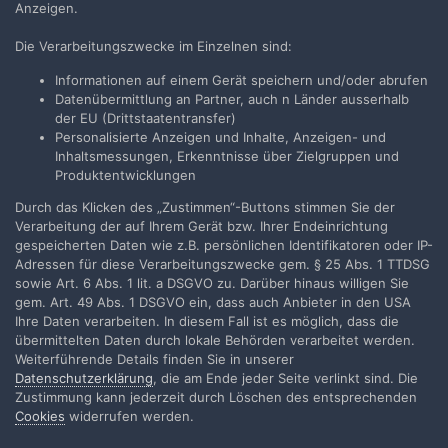
Anzeigen.
Die Verarbeitungszwecke im Einzelnen sind:
Teilen
Folgen
1
Informationen auf einem Gerät speichern und/oder abrufen
Datenübermittlung an Partner, auch n Länder ausserhalb
der EU (Drittstaatentransfer)
Zur Themenübersicht
Personalisierte Anzeigen und Inhalte, Anzeigen- und
Inhaltsmessungen, Erkenntnisse über Zielgruppen und
Produktentwicklungen
Durch das Klicken des „Zustimmen“-Buttons stimmen Sie der
Filmvorführer.de via Google durchsuchen:
Verarbeitung der auf Ihrem Gerät bzw. Ihrer Endeinrichtung
gespeicherten Daten wie z.B. persönlichen Identifikatoren oder IP-
Adressen für diese Verarbeitungszwecke gem. § 25 Abs. 1 TTDSG
Sprache
Impressum / Datenschutzerklärung
sowie Art. 6 Abs. 1 lit. a DSGVO zu. Darüber hinaus willigen Sie
gem. Art. 49 Abs. 1 DSGVO ein, dass auch Anbieter in den USA
Nutzungsbedingungen
Ihre Daten verarbeiten. In diesem Fall ist es möglich, dass die
Realisierung: IN-Solution
übermittelten Daten durch lokale Behörden verarbeitet werden.
Powered by Invision Community
Weiterführende Details finden Sie in unserer
Datenschutzerklärung
, die am Ende jeder Seite verlinkt sind. Die
Zustimmung kann jederzeit durch Löschen des entsprechenden
Cookies
widerrufen werden.