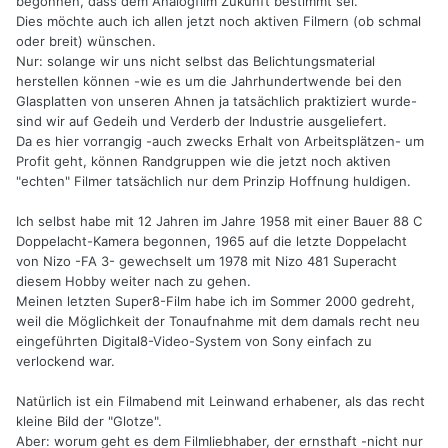
begonnen, dass dem Analogfilm Zukunft bestimmt sei.
Dies möchte auch ich allen jetzt noch aktiven Filmern (ob schmal
oder breit) wünschen.
Nur: solange wir uns nicht selbst das Belichtungsmaterial
herstellen können -wie es um die Jahrhundertwende bei den
Glasplatten von unseren Ahnen ja tatsächlich praktiziert wurde-
sind wir auf Gedeih und Verderb der Industrie ausgeliefert.
Da es hier vorrangig -auch zwecks Erhalt von Arbeitsplätzen- um
Profit geht, können Randgruppen wie die jetzt noch aktiven
"echten" Filmer tatsächlich nur dem Prinzip Hoffnung huldigen.
Ich selbst habe mit 12 Jahren im Jahre 1958 mit einer Bauer 88 C
Doppelacht-Kamera begonnen, 1965 auf die letzte Doppelacht
von Nizo -FA 3- gewechselt um 1978 mit Nizo 481 Superacht
diesem Hobby weiter nach zu gehen.
Meinen letzten Super8-Film habe ich im Sommer 2000 gedreht,
weil die Möglichkeit der Tonaufnahme mit dem damals recht neu
eingeführten Digital8-Video-System von Sony einfach zu
verlockend war.
Natürlich ist ein Filmabend mit Leinwand erhabener, als das recht
kleine Bild der "Glotze".
Aber: worum geht es dem Filmliebhaber, der ernsthaft -nicht nur