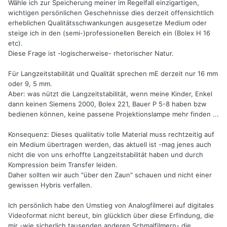
Wähle ich zur Speicherung meiner im Regelfall einzigartigen,
wichtigen persönlichen Geschehnisse dies derzeit offensichtlich
erheblichen Qualitätsschwankungen ausgesetze Medium oder
steige ich in den (semi-)professionellen Bereich ein (Bolex H 16
etc).
Diese Frage ist -logischerweise- rhetorischer Natur.
Für Langzeitstabilität und Qualität sprechen mE derzeit nur 16 mm
oder 9, 5 mm.
Aber: was nützt die Langzeitstabilität, wenn meine Kinder, Enkel
dann keinen Siemens 2000, Bolex 221, Bauer P 5-8 haben bzw
bedienen können, keine passene Projektionslampe mehr finden ...
Konsequenz: Dieses qualiitativ tolle Material muss rechtzeitig auf
ein Medium übertragen werden, das aktuell ist -mag jenes auch
nicht die von uns erhoffte Langzeitstabilität haben und durch
Kompression beim Transfer leiden.
Daher sollten wir auch "über den Zaun" schauen und nicht einer
gewissen Hybris verfallen.
Ich persönlich habe den Umstieg von Analogfilmerei auf digitales
Videoformat nicht bereut, bin glücklich über diese Erfindung, die
mir -wie sicherlich tausenden anderen Schmalfilmern- die