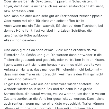
Oder sie werden als Deko zerschnippselt. In Schaukästen, im
Foyer, damit der Besucher auch mal einen anständigen Film sieht,
bzw. anfassen kann.
Man kann die aber auch sehr gut als Startbänder zerschnippseln.
Oder wenn mal eine Tür nicht von selbst offen bleibt.
Auch wenn mal ein Tsich wackelt, läß sich bei dem Tischbein, bei
dem es Höhe fehlt, fast variabel in präzisen Schritten, die
gewünschte Höhe aufdoppeln.
Alles schon gesehen.
Und dann gibt es da noch etwas: Viele Kinos erhalten da mal
Filmtrailer. So. Schön und gut. Die werden dann entweder in die
Trailerrolle gebastelt und gespielt, oder verbleiben in Ihren Kisten.
Irgendwann stellt sich dann heraus - wenn es nicht bereits von
Anfang an klar war, dass man den Film ohnehin nicht bekommt -
dass man den Trailer nicht braucht, weil man ja den Film gar nicht
in sein Kino bekommt.
Folge: Der Trailer wird aus der Trailerrolle wieder entfernt, und
wandert wieder ab in seine Box und die dann in die große
Sammelkiste, die darauf wartet, voll zu werden, um dann in vollem
Zustand zurück an die Verleiher geschickt zu werden. Damit sichs
auch rentiert, wenn man so eine Kiste wegschickt. Trailer können
oftmals nicht über den normalen Filmspedi zurückgeschickt