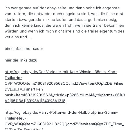
ich war gerade auf der ebay-seite und dann sehe ich angebote
von trailern, die entweder noch nagelneu sind, weil die filme erst
starten bzw. gerade im kino laufen und das ärgert mich riesig,
denn ich kenne kinos, die wären froh, wenn sie trailer bekommen
würden und wenn ich mich nicht irre sind die trailer eigentum des
verleihs und ...
bin einfach nur sauer
hier die links dazu
http://cgi.ebay.de/Der-Vorleser-mit-Kate-Winslet-35mm-Kino-
Trailer-in-
OVP_W0QQitemZ160319209563QQcmdZViewItemQQptZDE_Filme_
DVD_s_TV_Fanartikel?
hash=item160319209563&_trksid=p3286.c0.m14&_trkparms=66%3
A2|65%3A1|39%3A1|240%3A1318
http://cgi.ebay.de/Harry-Potter-und-der-Halbblutprinz-35mm-
Trailer-Neu-
OVP_W0QQitemZ160319211822QQcmdZViewItemQQptZDE_Filme_
DVD_s_TV_Fanartikel?