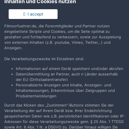
Inhalten und Cookies nutzen
Anmelden
Du hast bereits ein Benutzerkonto? Melde Dich hier an.
I accept
Filmvorfuehrer.de, die Forenmitglieder und Partner nutzen
Jetzt anmelden
eingebettete Skripte und Cookies, um die Seite optimal zu
gestalten und fortlaufend zu verbessern, sowie zur Ausspielung
von externen Inhalten (z.B. youtube, Vimeo, Twitter,..) und
Anzeigen.
Die Verarbeitungszwecke im Einzelnen sind:
Teilen
Folgen
2
Informationen auf einem Gerät speichern und/oder abrufen
Datenübermittlung an Partner, auch n Länder ausserhalb
der EU (Drittstaatentransfer)
Zur Themenübersicht
Personalisierte Anzeigen und Inhalte, Anzeigen- und
Inhaltsmessungen, Erkenntnisse über Zielgruppen und
Produktentwicklungen
Durch das Klicken des „Zustimmen“-Buttons stimmen Sie der
Filmvorführer.de via Google durchsuchen:
Verarbeitung der auf Ihrem Gerät bzw. Ihrer Endeinrichtung
gespeicherten Daten wie z.B. persönlichen Identifikatoren oder IP-
Adressen für diese Verarbeitungszwecke gem. § 25 Abs. 1 TTDSG
Sprache
Impressum / Datenschutzerklärung
sowie Art. 6 Abs. 1 lit. a DSGVO zu. Darüber hinaus willigen Sie