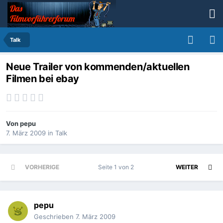
Talk
Neue Trailer von kommenden/aktuellen
Filmen bei ebay
Von
pepu
7. März 2009
in
Talk
VORHERIGE
Seite 1 von 2
WEITER
pepu
Geschrieben
7. März 2009