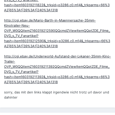
hash=item160319211822&_trksid=p3286.c0.m14&_trkparms=66%3
A2|65%3A1|39%3A1|240%3A1318
http://cgi.ebay.de/Mario-Barth-in-Maennersache-35mm-
Kinotrailer-Neu-
OVP_W0QQitemZ160319212590QQcmdZViewItemQQptZDE_Filme_
DVD_s_TV_Fanartikel?
hash=item160319212590&_trksid=p3286.c0.m14&_trkparms=66%3
A2|65%3A1|39%3A1|240%3A1318
http://cgi.ebay.de/Underworld-Aufstand-der-Lykaner-35mm-Kino-
Trailer-
OVP_W0QQitemZ160319211392QQcmdZViewItemQQptZDE_Filme_
DVD_s_TV_Fanartikel?
hash=item160319211392&_trksid=p3286.c0.m14&_trkparms=66%3
A2|65%3A1|39%3A1|240%3A1318
sorry, das mit den links klappt irgendwie nicht trotz url davor und
dahinter