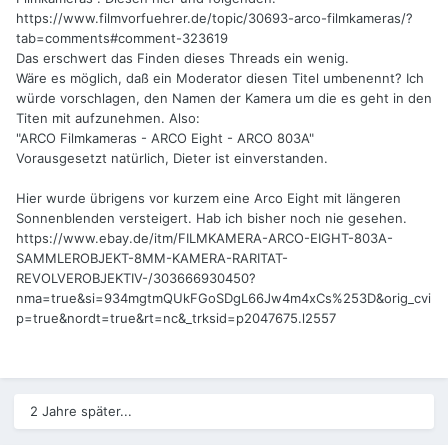
https://www.filmvorfuehrer.de/topic/30693-arco-filmkameras/?
tab=comments#comment-323619
Das erschwert das Finden dieses Threads ein wenig.
Wäre es möglich, daß ein Moderator diesen Titel umbenennt? Ich
würde vorschlagen, den Namen der Kamera um die es geht in den
Titen mit aufzunehmen. Also:
"ARCO Filmkameras - ARCO Eight - ARCO 803A"
Vorausgesetzt natürlich, Dieter ist einverstanden.
Hier wurde übrigens vor kurzem eine Arco Eight mit längeren
Sonnenblenden versteigert. Hab ich bisher noch nie gesehen.
https://www.ebay.de/itm/FILMKAMERA-ARCO-EIGHT-803A-
SAMMLEROBJEKT-8MM-KAMERA-RARITAT-
REVOLVEROBJEKTIV-/303666930450?
nma=true&si=934mgtmQUkFGoSDgL66Jw4m4xCs%253D&orig_cvi
p=true&nordt=true&rt=nc&_trksid=p2047675.l2557
2 Jahre später...