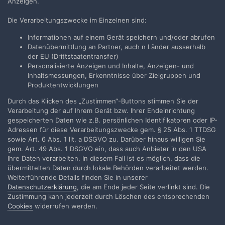
Anzeigen.
Die Verarbeitungszwecke im Einzelnen sind:
Informationen auf einem Gerät speichern und/oder abrufen
Datenübermittlung an Partner, auch n Länder ausserhalb
der EU (Drittstaatentransfer)
Personalisierte Anzeigen und Inhalte, Anzeigen- und
Inhaltsmessungen, Erkenntnisse über Zielgruppen und
on_screen
Produktentwicklungen
Geschrieben
6. August 2024
Durch das Klicken des „Zustimmen“-Buttons stimmen Sie der
Verarbeitung der auf Ihrem Gerät bzw. Ihrer Endeinrichtung
Vielleicht irre ich mich, aber bei meinen Online-Recherchen habe
gespeicherten Daten wie z.B. persönlichen Identifikatoren oder IP-
ich nirgendwo außerhalb Japans gesehen, dass dieser Typ K-
Adressen für diese Verarbeitungszwecke gem. § 25 Abs. 1 TTDSG
803A erhältlich ist.
sowie Art. 6 Abs. 1 lit. a DSGVO zu. Darüber hinaus willigen Sie
gem. Art. 49 Abs. 1 DSGVO ein, dass auch Anbieter in den USA
Ihre Daten verarbeiten. In diesem Fall ist es möglich, dass die
übermittelten Daten durch lokale Behörden verarbeitet werden.
Weiterführende Details finden Sie in unserer
Semi
Datenschutzerklärung
, die am Ende jeder Seite verlinkt sind. Die
Geschrieben
8. August 2024
Zustimmung kann jederzeit durch Löschen des entsprechenden
Cookies
widerrufen werden.
Mein Exemplar ist mit ARCO 8 TECHNICA beschriftet und hat die
Nummer 2868: