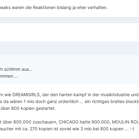
eaks waren die Reaktionen bislang ja eher verhalten.
ch schlimm aus...
kommen....
 film wie DREAMGIRLS, der den harten kampf in der musikindustrie u
 da wären 1 mio doch ganz ordentlich ... ein richtiges breites blockbu
ber 800 kopien gestartet.
it über 800.000 zuschauern, CHICAGO hatte 900.000, MOULIN ROUGE 1
esucher mit ca. 270 kopien ist soviel wie 3 mio bei 800 kopien ... :-)