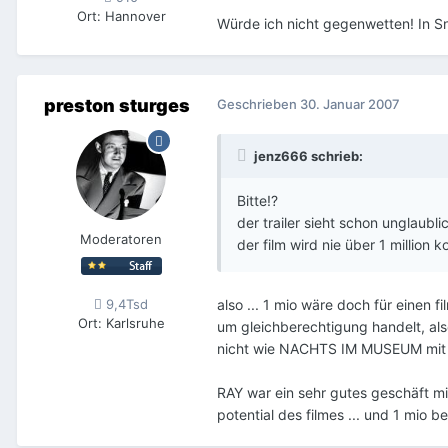
Ort
:
Hannover
Würde ich nicht gegenwetten! In Sn
preston sturges
Geschrieben
30. Januar 2007
jenz666 schrieb:
Bitte!?
der trailer sieht schon unglaubli
Moderatoren
der film wird nie über 1 million 
also ... 1 mio wäre doch für einen
9,4Tsd
Ort
:
Karlsruhe
um gleichberechtigung handelt, also
nicht wie NACHTS IM MUSEUM mit ü
RAY war ein sehr gutes geschäft m
potential des filmes ... und 1 mio b