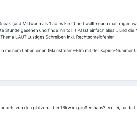
 Sneak (und Mittwoch als 'Ladies First') und wollte euch mal fragen
e Stunde gesehen und finde ihn toll :) Passt einfach alles... und di
um Thema LAUT:
Lustiges Schreiben inkl. Rechtschreibfehler
 in meinem Leben einen (Mainstream)-Film mit der Kopien-Nummer 0001
toupets von den glatzen... bei 16kw im großen haus? ei ei ei, na da fr