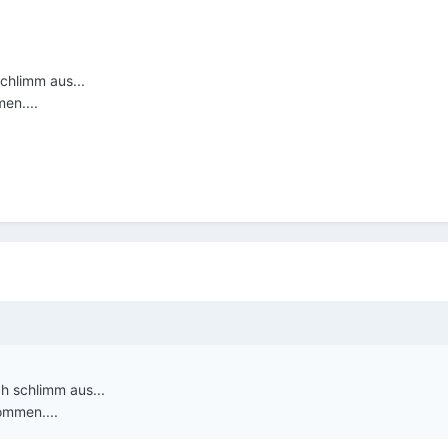
schlimm aus...
men....
ch schlimm aus...
kommen....