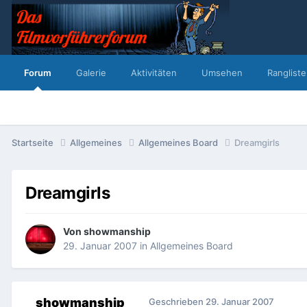
Forum
Galerie
Aktivitäten
Umsehen
Rangliste
Startseite
Allgemeines
Allgemeines Board
Dreamgirls
Dreamgirls
Von
showmanship
29. Januar 2007
in
Allgemeines Board
showmanship
Geschrieben
29. Januar 2007