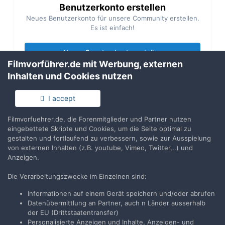
Benutzerkonto erstellen
Neues Benutzerkonto für unsere Community erstellen.
Es ist einfach!
Neues Benutzerkonto erstellen
Filmvorführer.de mit Werbung, externen
Inhalten und Cookies nutzen
Anmelden
Du hast bereits ein Benutzerkonto? Melde Dich hier an.
I accept
Filmvorfuehrer.de, die Forenmitglieder und Partner nutzen
Jetzt anmelden
eingebettete Skripte und Cookies, um die Seite optimal zu
gestalten und fortlaufend zu verbessern, sowie zur Ausspielung
von externen Inhalten (z.B. youtube, Vimeo, Twitter,..) und
Anzeigen.
Die Verarbeitungszwecke im Einzelnen sind:
Teilen
Folgen
7
Informationen auf einem Gerät speichern und/oder abrufen
Datenübermittlung an Partner, auch n Länder ausserhalb
der EU (Drittstaatentransfer)
Zur Themenübersicht
Personalisierte Anzeigen und Inhalte, Anzeigen- und