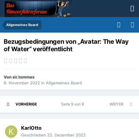
Allgemeines Board
Bezugsbedingungen von „Avatar: The Way
of Water“ veröffentlicht
Von
sir.tommes
8. November 2022
in
Allgemeines Board
VORHERIGE
Seite 9 von 9
WEITER
KarlOtto
Geschrieben
22. Dezember 2022