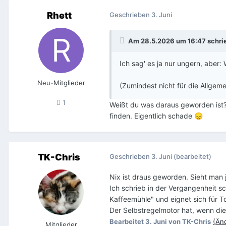
Rhett
Geschrieben
3. Juni
Am 28.5.2026 um 16:47 schri
Ich sag' es ja nur ungern, aber: 
Neu-Mitglieder
(Zumindest nicht für die Allgeme
1
Weißt du was daraus geworden ist? 
finden. Eigentlich schade
😞
TK-Chris
Geschrieben
3. Juni
(bearbeitet)
Nix ist draus geworden. Sieht man j
Ich schrieb in der Vergangenheit sc
Kaffeemühle" und eignet sich für 
Der Selbstregelmotor hat, wenn die 
Bearbeitet
3. Juni
von TK-Chris
(Än
Mitglieder