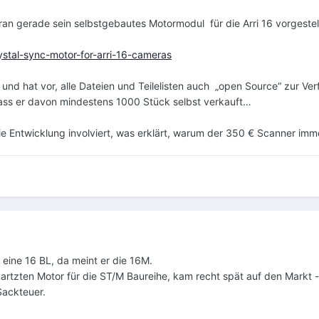
n gerade sein selbstgebautes Motormodul für die Arri 16 vorgestel
ystal-sync-motor-for-arri-16-cameras
 und hat vor, alle Dateien und Teilelisten auch „open Source“ zur V
dass er davon mindestens 1000 Stück selbst verkauft…
e Entwicklung involviert, was erklärt, warum der 350 € Scanner imme
 eine 16 BL, da meint er die 16M.
artzten Motor für die ST/M Baureihe, kam recht spät auf den Markt -
Sackteuer.