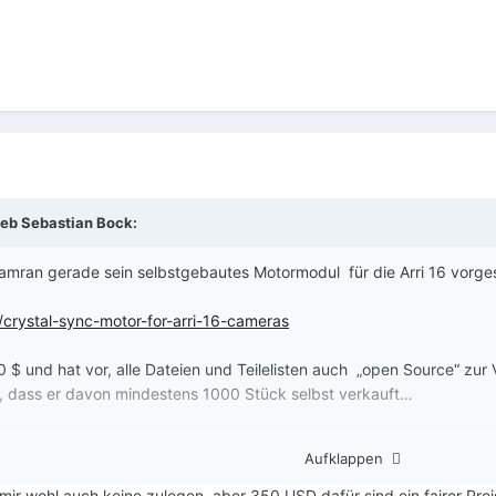
ieb
Sebastian Bock
:
mran gerade sein selbstgebautes Motormodul für die Arri 16 vorges
/crystal-sync-motor-for-arri-16-cameras
0 $ und hat vor, alle Dateien und Teilelisten auch „open Source“ zu
m, dass er davon mindestens 1000 Stück selbst verkauft…
 die Entwicklung involviert, was erklärt, warum der 350 € Scanner i
Aufklappen
mir wohl auch keine zulegen, aber 350 USD dafür sind ein fairer Prei