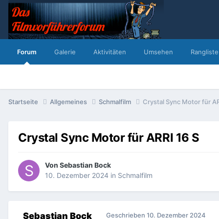
Forum
Galerie
Aktivitäten
Umsehen
Rangliste
Startseite
Allgemeines
Schmalfilm
Crystal Sync Motor für AR
Crystal Sync Motor für ARRI 16 S
Von
Sebastian Bock
10. Dezember 2024
in
Schmalfilm
Sebastian Bock
Geschrieben
10. Dezember 2024