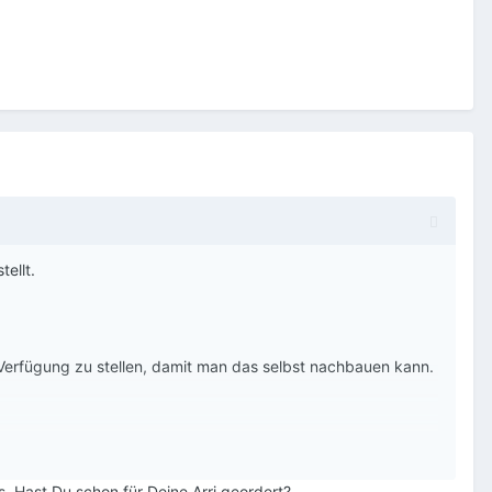
tellt.
r Verfügung zu stellen, damit man das selbst nachbauen kann.
mmer noch nicht fertig ist…
😉
s. Hast Du schon für Deine Arri geordert?