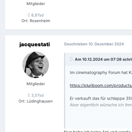
Mitglieder
8,8Tsd
Ort
:
Rosenheim
jacquestati
Geschrieben
10. Dezember 2024
Am 10.12.2024 um 07:28 schr
Im cinematography Forum hat Ka
Mitglieder
https://pluriboom.com/products
3,5Tsd
Er verkauft das für schlappe 35
Ort
:
Lüdinghausen
Aber eigentlich wünsche ich ih
Friedemann war offenbar auch in
Nun habe ich keine Arri und werde 