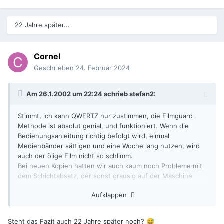
22 Jahre später...
Cornel
Geschrieben
24. Februar 2024
Am 26.1.2002 um 22:24 schrieb
stefan2
:
Stimmt, ich kann QWERTZ nur zustimmen, die Filmguard
Methode ist absolut genial, und funktioniert. Wenn die
Bedienungsanleitung richtig befolgt wird, einmal
Medienbänder sättigen und eine Woche lang nutzen, wird
auch der ölige Film nicht so schlimm.
Bei neuen Kopien hatten wir auch kaum noch Probleme mit
dem Schichtabsatz, der sonst grausig auf der Maschine
herumflog.
Aufklappen
Was PTR angeht, halt Partikel Transfer Rollen, wird, bei
richtig dreckiger Kopie, der Schmutz bei Übersättigung der
Rolle halt vom Anfang des Films ans Ende transportiert..
Steht das Fazit auch 22 Jahre später noch?
😅