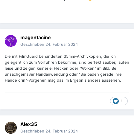
Geht bei 600m Überblendung vielleicht noch.
Hilft aber gegenb die übliche Verschnmutzung bei neuen
Filmen.
Jedoch find ich Filmguard und Kelmar Reiniger
ungeschlagen.
magentacine
Geschrieben
24. Februar 2024
Die mit FilmGuard behandelten 35mm-Archivkopien, die ich
gelegentlich zum Vorführen bekomme, sind perfekt sauber, laufen
leise und zeigen keinerlei Flecken oder "Wolken" im Bild. Bei
unsachgemäßer Handanwendung oder "Sie baden gerade ihre
Hände drin"-Vorgehen mag das im Ergebnis anders aussehen.
1
Alex35
Geschrieben
24. Februar 2024