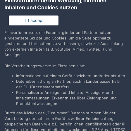
Filmvorführer.de mit Werbung, externen
Inhalten und Cookies nutzen
Anmelden
Du hast bereits ein Benutzerkonto? Melde Dich hier an.
I accept
Filmvorfuehrer.de, die Forenmitglieder und Partner nutzen
Jetzt anmelden
eingebettete Skripte und Cookies, um die Seite optimal zu
gestalten und fortlaufend zu verbessern, sowie zur Ausspielung
von externen Inhalten (z.B. youtube, Vimeo, Twitter,..) und
Anzeigen.
Die Verarbeitungszwecke im Einzelnen sind:
Teilen
Folgen
1
Informationen auf einem Gerät speichern und/oder abrufen
Datenübermittlung an Partner, auch n Länder ausserhalb
der EU (Drittstaatentransfer)
Zur Themenübersicht
Personalisierte Anzeigen und Inhalte, Anzeigen- und
Inhaltsmessungen, Erkenntnisse über Zielgruppen und
Produktentwicklungen
Durch das Klicken des „Zustimmen“-Buttons stimmen Sie der
Filmvorführer.de via Google durchsuchen:
Verarbeitung der auf Ihrem Gerät bzw. Ihrer Endeinrichtung
gespeicherten Daten wie z.B. persönlichen Identifikatoren oder IP-
Adressen für diese Verarbeitungszwecke gem. § 25 Abs. 1 TTDSG