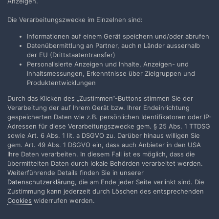
Anzeigen.
eigentlichen Punkt ab und ist vielleicht nicht so gaaaanz sachlich.
Aber das, was hier jetzt teilweise läuft, ist doch Schublade ganz
Die Verarbeitungszwecke im Einzelnen sind:
unten...Leute, holt mal tief Luft, denkt an Mister Willis (dem wird
auch jeden Tag im TV das Bier vor der Nase von Herrn Assauer
Informationen auf einem Gerät speichern und/oder abrufen
weggeschnappt... :lol: , der holt dann auch tief Luft und bleibt
Datenübermittlung an Partner, auch n Länder ausserhalb
ruhig - und lächelt!) und dann schreiben wir hier nur weiter, wenn
der EU (Drittstaatentransfer)
uns mal wieder was zu Herrn Flebbe einfällt.
Personalisierte Anzeigen und Inhalte, Anzeigen- und
Inhaltsmessungen, Erkenntnisse über Zielgruppen und
Produktentwicklungen
Durch das Klicken des „Zustimmen“-Buttons stimmen Sie der
cinerama
Verarbeitung der auf Ihrem Gerät bzw. Ihrer Endeinrichtung
gespeicherten Daten wie z.B. persönlichen Identifikatoren oder IP-
Geschrieben
22. April 2009
Adressen für diese Verarbeitungszwecke gem. § 25 Abs. 1 TTDSG
sowie Art. 6 Abs. 1 lit. a DSGVO zu. Darüber hinaus willigen Sie
jenz666 schrieb:
gem. Art. 49 Abs. 1 DSGVO ein, dass auch Anbieter in den USA
Ihre Daten verarbeiten. In diesem Fall ist es möglich, dass die
übermittelten Daten durch lokale Behörden verarbeitet werden.
dort läuft ein in fell gewandeter genosse[...] mit dem
Weiterführende Details finden Sie in unserer
holzspeer in der hand einem mammut hinterher, vor einem
Datenschutzerklärung
, die am Ende jeder Seite verlinkt sind. Die
beschaulichen sonnenuntergang laufen ein paar dinos
Zustimmung kann jederzeit durch Löschen des entsprechenden
durchs bild [...]
Cookies
widerrufen werden.
War als Westberliner nie Genosse und in einer Blockpartei und