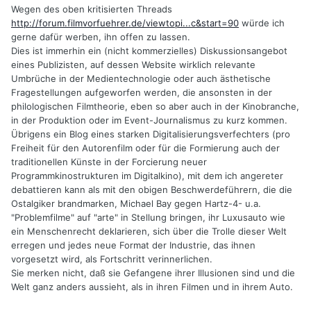
Wegen des oben kritisierten Threads
http://forum.filmvorfuehrer.de/viewtopi...c&start=90
würde ich
gerne dafür werben, ihn offen zu lassen.
Dies ist immerhin ein (nicht kommerzielles) Diskussionsangebot
eines Publizisten, auf dessen Website wirklich relevante
Umbrüche in der Medientechnologie oder auch ästhetische
Fragestellungen aufgeworfen werden, die ansonsten in der
philologischen Filmtheorie, eben so aber auch in der Kinobranche,
in der Produktion oder im Event-Journalismus zu kurz kommen.
Übrigens ein Blog eines starken Digitalisierungsverfechters (pro
Freiheit für den Autorenfilm oder für die Formierung auch der
traditionellen Künste in der Forcierung neuer
Programmkinostrukturen im Digitalkino), mit dem ich angereter
debattieren kann als mit den obigen Beschwerdeführern, die die
Ostalgiker brandmarken, Michael Bay gegen Hartz-4- u.a.
"Problemfilme" auf "arte" in Stellung bringen, ihr Luxusauto wie
ein Menschenrecht deklarieren, sich über die Trolle dieser Welt
erregen und jedes neue Format der Industrie, das ihnen
vorgesetzt wird, als Fortschritt verinnerlichen.
Sie merken nicht, daß sie Gefangene ihrer Illusionen sind und die
Welt ganz anders aussieht, als in ihren Filmen und in ihrem Auto.