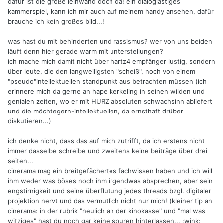
dafür ist die große leinwand doch da! ein dialoglastiges
kammerspiel, kann ich mir auch auf meinem handy ansehen, dafür
brauche ich kein großes bild...!
was hast du mit behinderten und rassismus? wer von uns beiden
läuft denn hier gerade warm mit unterstellungen?
ich mache mich damit nicht über hartz4 empfänger lustig, sondern
über leute, die den langweiligsten "scheiß", noch von einem
"pseudo"intellektuellen standpunkt aus betrachten müssen (ich
erinnere mich da gerne an hape kerkeling in seinen wilden und
genialen zeiten, wo er mit HURZ absoluten schwachsinn abliefert
und die möchtegern-intellektuellen, da ernsthaft drüber
diskutieren...)
ich denke nicht, dass das auf mich zutrifft, da ich erstens nicht
immer dasselbe schreibe und zweitens keine beiträge über drei
seiten...
cinerama mag ein breitgefächertes fachwissen haben und ich will
ihm weder was böses noch ihm irgendwas absprechen, aber sein
engstirnigkeit und seine überflutung jedes threads bzgl. digitaler
projektion nervt und das vermutlich nicht nur mich! (kleiner tip an
cinerama: in der rubrik "neulich an der kinokasse" und "mal was
witziges" hast du noch gar keine spuren hinterlassen... :wink: