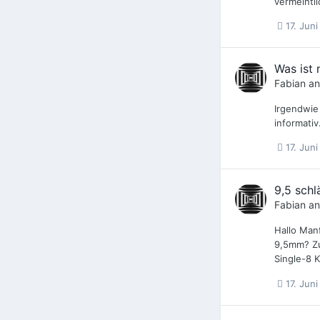
vermeintl
17. Jun
Was ist 
Fabian
an
Irgendwie 
informati
17. Jun
9,5 schl
Fabian
an
Hallo Man
9,5mm? Zu
Single-8 K
17. Jun