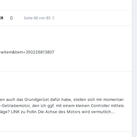
ER
Seite 66 von 85
?ViewItem&item=350226813807
hen auch das Grundgerüst dafür habe, stellen sich mir momentan
etriebemotor, den ich ggf. mit einem kleinen Controller mittels
äge? LINK zu Pollin Die Achse des Motors wird vermutlich...