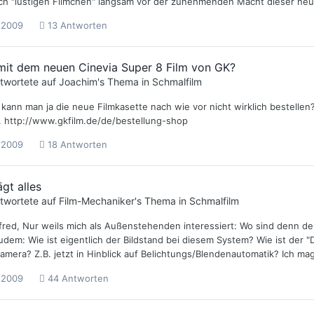
ich "lustigen Filmchen" langsam vor der zunehmenden Macht dieser neu a
i 2009
13 Antworten
mit dem neuen Cinevia Super 8 Film von GK?
twortete auf
Joachim
's Thema in
Schmalfilm
kann man ja die neue Filmkasette nach wie vor nicht wirklich bestellen?
v. http://www.gkfilm.de/de/bestellung-shop
i 2009
18 Antworten
ägt alles
twortete auf
Film-Mechaniker
's Thema in
Schmalfilm
fred, Nur weils mich als Außenstehenden interessiert: Wo sind denn 
dem: Wie ist eigentlich der Bildstand bei diesem System? Wie ist der 
amera? Z.B. jetzt in Hinblick auf Belichtungs/Blendenautomatik? Ich ma
i 2009
44 Antworten