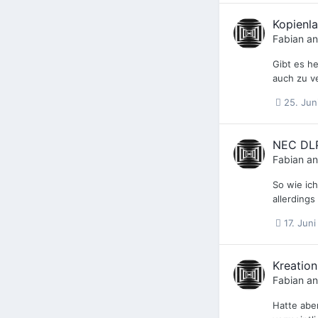
Kopienla
Fabian
an
Gibt es h
auch zu v
25. Jun
NEC DL
Fabian
an
So wie ich
allerding
17. Jun
Kreatio
Fabian
an
Hatte abe