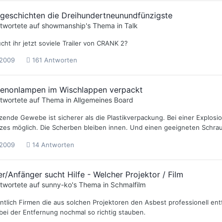
ngeschichten die Dreihundertneunundfünzigste
twortete auf
showmanship
's Thema in
Talk
ht ihr jetzt soviele Trailer von CRANK 2?
 2009
161 Antworten
enonlampen im Wischlappen verpackt
twortete auf Thema in
Allgemeines Board
zende Gewebe ist sicherer als die Plastikverpackung. Bei einer Explos
zes möglich. Die Scherben bleiben innen. Und einen geeigneten Schra
 2009
14 Antworten
er/Anfänger sucht Hilfe - Welcher Projektor / Film
twortete auf
sunny-ko
's Thema in
Schmalfilm
entlich Firmen die aus solchen Projektoren den Asbest professionell e
bei der Entfernung nochmal so richtig stauben.