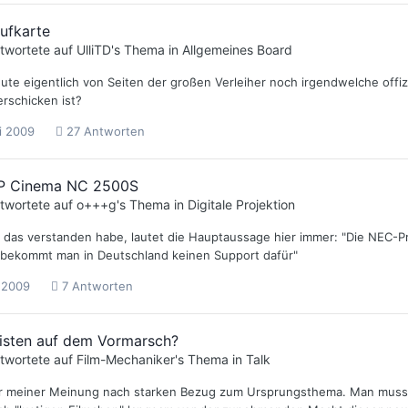
ufkarte
twortete auf
UlliTD
's Thema in
Allgemeines Board
eute eigentlich von Seiten der großen Verleiher noch irgendwelche offi
erschicken ist?
i 2009
27 Antworten
P Cinema NC 2500S
twortete auf
o+++g
's Thema in
Digitale Projektion
 das verstanden habe, lautet die Hauptaussage hier immer: "Die NEC-Pro
s bekommt man in Deutschland keinen Support dafür"
i 2009
7 Antworten
nisten auf dem Vormarsch?
twortete auf
Film-Mechaniker
's Thema in
Talk
r meiner Meinung nach starken Bezug zum Ursprungsthema. Man muss s