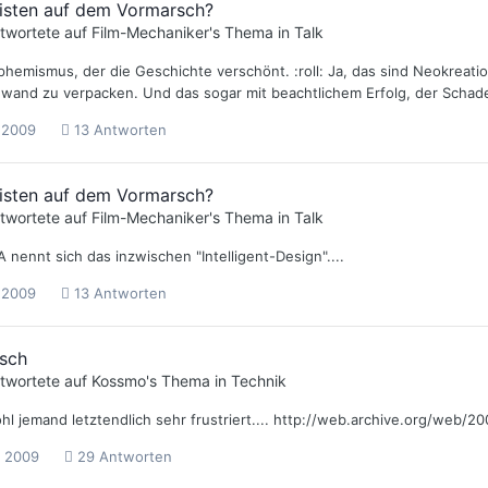
nisten auf dem Vormarsch?
twortete auf
Film-Mechaniker
's Thema in
Talk
phemismus, der die Geschichte verschönt. :roll: Ja, das sind Neokreation
and zu verpacken. Und das sogar mit beachtlichem Erfolg, der Schade
i 2009
13 Antworten
nisten auf dem Vormarsch?
twortete auf
Film-Mechaniker
's Thema in
Talk
 nennt sich das inzwischen "Intelligent-Design"....
i 2009
13 Antworten
isch
twortete auf
Kossmo
's Thema in
Technik
l jemand letztendlich sehr frustriert.... http://web.archive.org/web/2
i 2009
29 Antworten