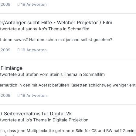
 2009
19 Antworten
er/Anfänger sucht Hilfe - Welcher Projektor / Film
twortete auf
sunny-ko
's Thema in
Schmalfilm
t denn sowas? Hat den schon mal jemand selbst gesehen?
 2009
19 Antworten
 Filmlänge
twortete auf
Stefan vom Stein
's Thema in
Schmalfilm
rmutlich in den mit Acetat befüllten Kasetten schlichtweg weniger enth
 2009
19 Antworten
 Seitenverhältnis für Digital 2k
twortete auf
jo
's Thema in
Digitale Projektion
ein, dass jene Multiplexkette getrennte Säle für CS und BW hat? Zumind