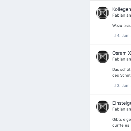
Kollege
Fabian
an
Wozu brauc
4. Juni
Osram X
Fabian
an
Das schüt
des Schut
3. Juni
Einsteig
Fabian
an
Gibts eig
dürfte es 