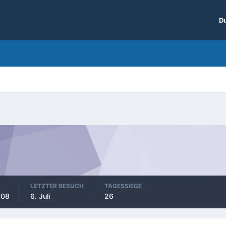
Du
T
LETZTER BESUCH
TAGESSIEGE
008
6. Juli
26