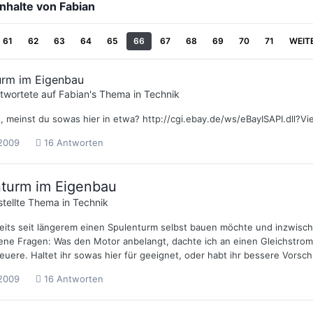
 Inhalte von Fabian
61
62
63
64
65
66
67
68
69
70
71
WEIT
urm im Eigenbau
twortete auf
Fabian
's Thema in
Technik
s, meinst du sowas hier in etwa? http://cgi.ebay.de/ws/eBayISAPI.dll
 2009
16 Antworten
turm im Eigenbau
stellte Thema in
Technik
reits seit längerem einen Spulenturm selbst bauen möchte und inzwisc
ene Fragen: Was den Motor anbelangt, dachte ich an einen Gleichstrom-G
ere. Haltet ihr sowas hier für geeignet, oder habt ihr bessere Vorschl
 2009
16 Antworten