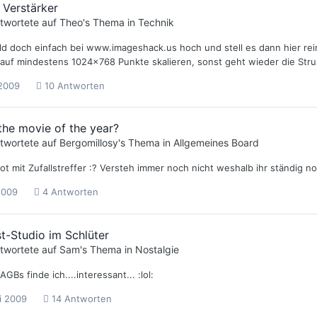
 Verstärker
twortete auf
Theo
's Thema in
Technik
ld doch einfach bei www.imageshack.us hoch und stell es dann hier rein
 auf mindestens 1024x768 Punkte skalieren, sonst geht wieder die Stru
 2009
10 Antworten
the movie of the year?
twortete auf
Bergomillosy
's Thema in
Allgemeines Board
 mit Zufallstreffer :? Versteh immer noch nicht weshalb ihr ständig no
 2009
4 Antworten
t-Studio im Schlüter
twortete auf
Sam
's Thema in
Nostalgie
AGBs finde ich....interessant... :lol:
i 2009
14 Antworten