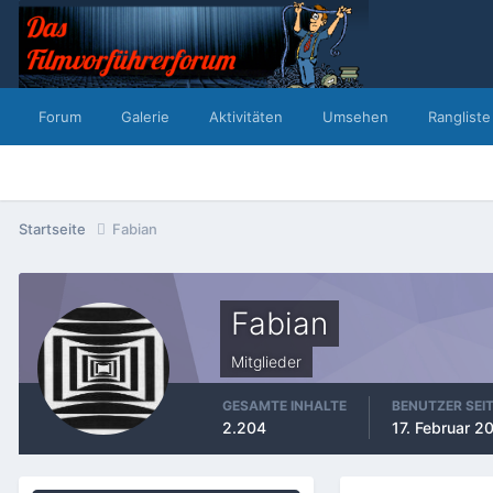
Forum
Galerie
Aktivitäten
Umsehen
Rangliste
Startseite
Fabian
Fabian
Mitglieder
GESAMTE INHALTE
BENUTZER SEI
2.204
17. Februar 2