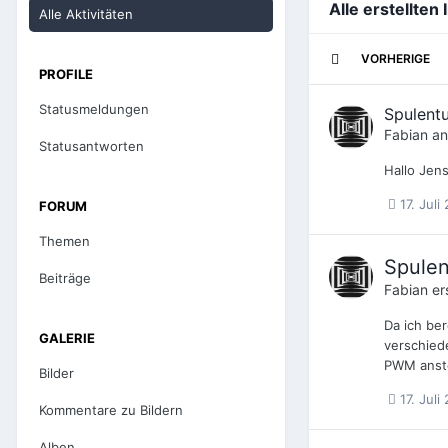
Alle erstellten
Alle Aktivitäten
VORHERIGE
PROFILE
Statusmeldungen
Spulent
Fabian
an
Statusantworten
Hallo Jen
17. Juli
FORUM
Themen
Spulen
Beiträge
Fabian
er
Da ich be
GALERIE
verschied
PWM ansteu
Bilder
17. Juli
Kommentare zu Bildern
Alben