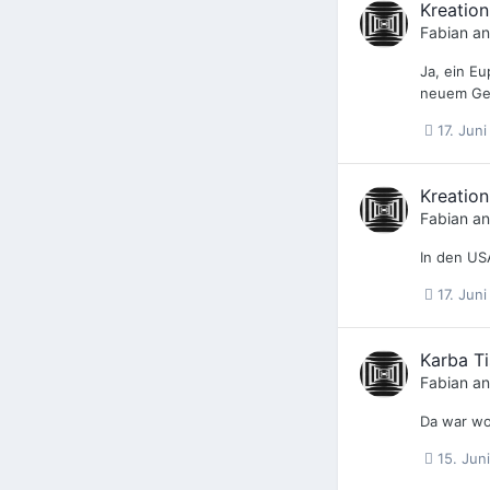
Kreatio
Fabian
an
Ja, ein Eu
neuem Gew
17. Jun
Kreatio
Fabian
an
In den USA
17. Jun
Karba T
Fabian
an
Da war woh
15. Jun