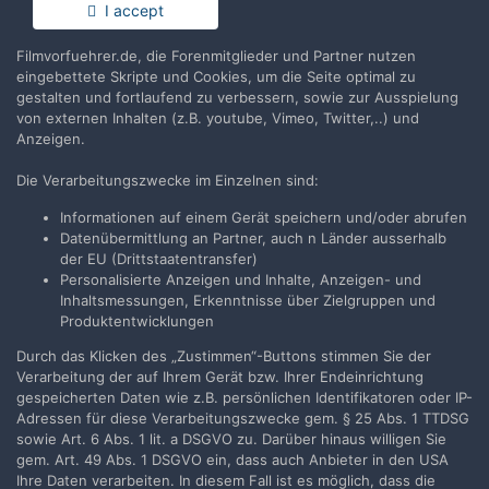
Du hast bereits ein Benutzerkonto? Melde Dich hier an.
I accept
Filmvorfuehrer.de, die Forenmitglieder und Partner nutzen
Jetzt anmelden
eingebettete Skripte und Cookies, um die Seite optimal zu
gestalten und fortlaufend zu verbessern, sowie zur Ausspielung
von externen Inhalten (z.B. youtube, Vimeo, Twitter,..) und
Anzeigen.
Die Verarbeitungszwecke im Einzelnen sind:
Teilen
Folgen
1
Informationen auf einem Gerät speichern und/oder abrufen
Datenübermittlung an Partner, auch n Länder ausserhalb
der EU (Drittstaatentransfer)
Zur Themenübersicht
Personalisierte Anzeigen und Inhalte, Anzeigen- und
Inhaltsmessungen, Erkenntnisse über Zielgruppen und
Produktentwicklungen
Durch das Klicken des „Zustimmen“-Buttons stimmen Sie der
Filmvorführer.de via Google durchsuchen:
Verarbeitung der auf Ihrem Gerät bzw. Ihrer Endeinrichtung
gespeicherten Daten wie z.B. persönlichen Identifikatoren oder IP-
Adressen für diese Verarbeitungszwecke gem. § 25 Abs. 1 TTDSG
Sprache
Impressum / Datenschutzerklärung
sowie Art. 6 Abs. 1 lit. a DSGVO zu. Darüber hinaus willigen Sie
gem. Art. 49 Abs. 1 DSGVO ein, dass auch Anbieter in den USA
Nutzungsbedingungen
Ihre Daten verarbeiten. In diesem Fall ist es möglich, dass die
Realisierung: IN-Solution