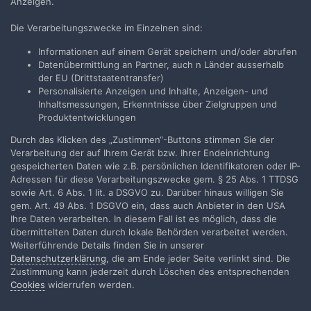
Anzeigen.
Die Verarbeitungszwecke im Einzelnen sind:
Erstelle ein Benutzerkonto oder melde
Informationen auf einem Gerät speichern und/oder abrufen
Dich an, um zu kommentieren
Datenübermittlung an Partner, auch n Länder ausserhalb
Du musst ein Benutzerkonto haben, um einen Kommentar
der EU (Drittstaatentransfer)
verfassen zu können
Personalisierte Anzeigen und Inhalte, Anzeigen- und
Inhaltsmessungen, Erkenntnisse über Zielgruppen und
Produktentwicklungen
Benutzerkonto erstellen
Durch das Klicken des „Zustimmen“-Buttons stimmen Sie der
Neues Benutzerkonto für unsere Community erstellen.
Verarbeitung der auf Ihrem Gerät bzw. Ihrer Endeinrichtung
Es ist einfach!
gespeicherten Daten wie z.B. persönlichen Identifikatoren oder IP-
Adressen für diese Verarbeitungszwecke gem. § 25 Abs. 1 TTDSG
Neues Benutzerkonto erstellen
sowie Art. 6 Abs. 1 lit. a DSGVO zu. Darüber hinaus willigen Sie
gem. Art. 49 Abs. 1 DSGVO ein, dass auch Anbieter in den USA
Ihre Daten verarbeiten. In diesem Fall ist es möglich, dass die
übermittelten Daten durch lokale Behörden verarbeitet werden.
Anmelden
Weiterführende Details finden Sie in unserer
Du hast bereits ein Benutzerkonto? Melde Dich hier an.
Datenschutzerklärung
, die am Ende jeder Seite verlinkt sind. Die
Zustimmung kann jederzeit durch Löschen des entsprechenden
Jetzt anmelden
Cookies
widerrufen werden.