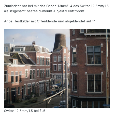
Zumindest hat bei mir das Canon 13mm/1.4 das Switar 12.5mm/1.5
als insgesamt bestes d-mount-Objektiv enttthront.
Anbei Testbilder mit Offenblende und abgeblendet auf f4:
Switar 12.5mm/1.5 bei f1.5