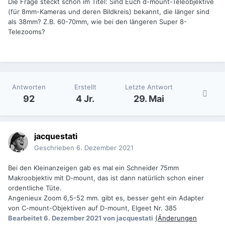
Die Frage steckt schon im Titel: Sind Euch d-mount-Teleobjektive
(für 8mm-Kameras und deren Bildkreis) bekannt, die länger sind
als 38mm? Z.B. 60-70mm, wie bei den längeren Super 8-
Telezooms?
Antworten
Erstellt
Letzte Antwort
92
4 Jr.
29. Mai
jacquestati
Geschrieben
6. Dezember 2021
Bei den Kleinanzeigen gab es mal ein Schneider 75mm
Makroobjektiv mit D-mount, das ist dann natürlich schon einer
ordentliche Tüte.
Angenieux Zoom 6,5-52 mm. gibt es, besser geht ein Adapter
von C-mount-Objektiven auf D-mount, Elgeet Nr. 385
Bearbeitet
6. Dezember 2021
von jacquestati
(Änderungen