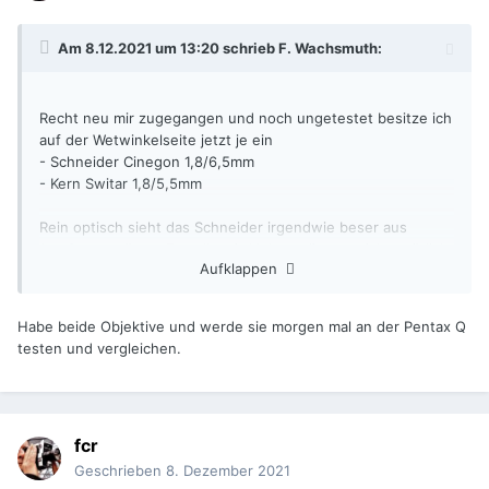
Am 8.12.2021 um 13:20 schrieb
F. Wachsmuth
:
Recht neu mir zugegangen und noch ungetestet besitze ich
auf der Wetwinkelseite jetzt je ein
- Schneider Cinegon 1,8/6,5mm
- Kern Switar 1,8/5,5mm
Rein optisch sieht das Schneider irgendwie beser aus
(große, vergütete Frontlinse). Lieber mögen tu ich natürlich
Aufklappen
das Kern (weil eben Kern, und weil kleiner). Zwei Fragen:
1. Sind diese Objektive schon mal verglichen worden, und
Habe beide Objektive und werde sie morgen mal an der Pentax Q
gibt es einen Schärfe-Gewinner?
testen und vergleichen.
2. Das Switar hat für Super 8 wohl einen zu kleinen Bildkreis
(das hat Uwe schon mal ausprobiert), ist der beim
Schneider u.U. größer?
fcr
Geschrieben
8. Dezember 2021