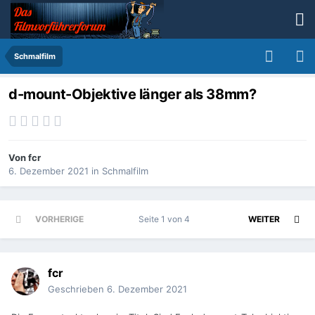
Schmalfilm
d-mount-Objektive länger als 38mm?
Von
fcr
6. Dezember 2021
in
Schmalfilm
VORHERIGE
Seite 1 von 4
WEITER
fcr
Geschrieben
6. Dezember 2021