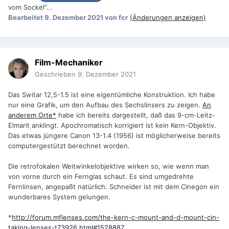
vom Sockel"...
Bearbeitet
9. Dezember 2021
von fcr
(Änderungen anzeigen)
Film-Mechaniker
Geschrieben
9. Dezember 2021
Das Switar 12,5-1.5 ist eine eigentümliche Konstruktion. Ich habe
nur eine Grafik, um den Aufbau des Sechslinsers zu zeigen.
An
anderem Orte*
habe ich bereits dargestellt, daß das 9-cm-Leitz-
Elmarit anklingt. Apochromatisch korrigiert ist kein Kern-Objektiv.
Das etwas jüngere Canon 13-1.4 (1956) ist möglicherweise bereits
computergestützt berechnet worden.
Die retrofokalen Weitwinkelobjektive wirken so, wie wenn man
von vorne durch ein Fernglas schaut. Es sind umgedrehte
Fernlinsen, angepaßt natürlich. Schneider ist mit dem Cinegon ein
wunderbares System gelungen.
*
http://forum.mflenses.com/the-kern-c-mount-and-d-mount-cin-
taking-lenses-t73926.html#1528887