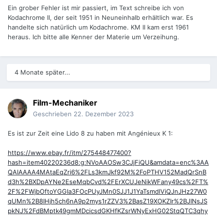
Ein grober Fehler ist mir passiert, im Text schreibe ich von
Kodachrome II, der seit 1951 in Neuneinhalb erhältlich war. Es
handelte sich natürlich um Kodachrome. KM II kam erst 1961
heraus. Ich bitte alle Kenner der Materie um Verzeihung.
4 Monate später...
Film-Mechaniker
Geschrieben
22. Dezember 2023
Es ist zur Zeit eine Lido 8 zu haben mit Angénieux K 1:
https://www.ebay.fr/itm/275448477400?
hash=item40220236d8:g:NVoAAOSw3CJjFiQU&amdata=enc%3AA
QAIAAAA4MAtaEqZri6%2FLs3kmJkf92M%2FoPTHV152MadQrSnB
d3h%2BXDpAYNe2EseMqbCvd%2FErXCUJeNikWFany49cs%2FT%
2F%2FWjbOftoYGGIa3FOcPUyJMn0SJJ1J1YaTsmdlViQJnJHz27W0
qUMn%2B8IHjh5ch6nA9p2mys1rZZV3%2BasZ19XOKZIr%2BJINsJS
pkNJ%2FdBMptk49gmMDcicsdGKHfKZsrWNyExHG02StqQTC3qhy