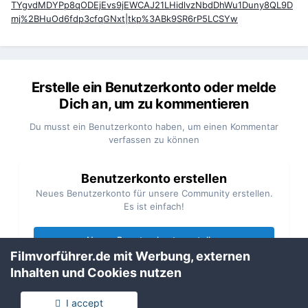
TYgvdMDYPp8qODEjEvs9jEWCAJ21LHidlvzNbdDhWu1Duny8QL9D
mj%2BHuOd6fdp3cfqGNxt|tkp%3ABk9SR6rP5LCSYw
Erstelle ein Benutzerkonto oder melde
Dich an, um zu kommentieren
Du musst ein Benutzerkonto haben, um einen Kommentar
verfassen zu können
Benutzerkonto erstellen
Neues Benutzerkonto für unsere Community erstellen.
Es ist einfach!
Neues Benutzerkonto erstellen
Filmvorführer.de mit Werbung, externen
Inhalten und Cookies nutzen
Anmelden
Du hast bereits ein Benutzerkonto? Melde Dich hier an.
I accept