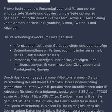
Filmvorfuehrer.de, die Forenmitglieder und Partner nutzen
Jetzt anmelden
eingebettete Skripte und Cookies, um die Seite optimal zu
gestalten und fortlaufend zu verbessern, sowie zur Ausspielung
von externen Inhalten (z.B. youtube, Vimeo, Twitter,..) und
Anzeigen.
Die Verarbeitungszwecke im Einzelnen sind:
Teilen
Folgen
1
Informationen auf einem Gerät speichern und/oder abrufen
Datenübermittlung an Partner, auch n Länder ausserhalb
der EU (Drittstaatentransfer)
Zur Themenübersicht
Personalisierte Anzeigen und Inhalte, Anzeigen- und
Inhaltsmessungen, Erkenntnisse über Zielgruppen und
Produktentwicklungen
Durch das Klicken des „Zustimmen“-Buttons stimmen Sie der
Filmvorführer.de via Google durchsuchen:
Verarbeitung der auf Ihrem Gerät bzw. Ihrer Endeinrichtung
gespeicherten Daten wie z.B. persönlichen Identifikatoren oder IP-
Adressen für diese Verarbeitungszwecke gem. § 25 Abs. 1 TTDSG
Sprache
Impressum / Datenschutzerklärung
sowie Art. 6 Abs. 1 lit. a DSGVO zu. Darüber hinaus willigen Sie
gem. Art. 49 Abs. 1 DSGVO ein, dass auch Anbieter in den USA
Nutzungsbedingungen
Ihre Daten verarbeiten. In diesem Fall ist es möglich, dass die
Realisierung: IN-Solution
übermittelten Daten durch lokale Behörden verarbeitet werden.
Powered by Invision Community