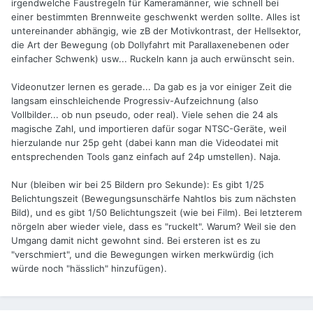
irgendwelche Faustregeln für Kameramänner, wie schnell bei
einer bestimmten Brennweite geschwenkt werden sollte. Alles ist
untereinander abhängig, wie zB der Motivkontrast, der Hellsektor,
die Art der Bewegung (ob Dollyfahrt mit Parallaxenebenen oder
einfacher Schwenk) usw... Ruckeln kann ja auch erwünscht sein.
Videonutzer lernen es gerade... Da gab es ja vor einiger Zeit die
langsam einschleichende Progressiv-Aufzeichnung (also
Vollbilder... ob nun pseudo, oder real). Viele sehen die 24 als
magische Zahl, und importieren dafür sogar NTSC-Geräte, weil
hierzulande nur 25p geht (dabei kann man die Videodatei mit
entsprechenden Tools ganz einfach auf 24p umstellen). Naja.
Nur (bleiben wir bei 25 Bildern pro Sekunde): Es gibt 1/25
Belichtungszeit (Bewegungsunschärfe Nahtlos bis zum nächsten
Bild), und es gibt 1/50 Belichtungszeit (wie bei Film). Bei letzterem
nörgeln aber wieder viele, dass es "ruckelt". Warum? Weil sie den
Umgang damit nicht gewohnt sind. Bei ersteren ist es zu
"verschmiert", und die Bewegungen wirken merkwürdig (ich
würde noch "hässlich" hinzufügen).