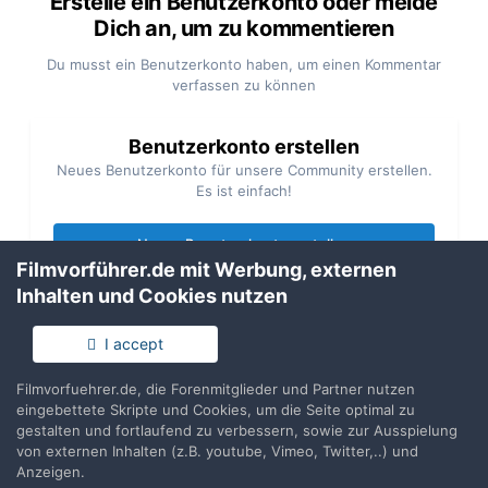
Erstelle ein Benutzerkonto oder melde
Dich an, um zu kommentieren
Du musst ein Benutzerkonto haben, um einen Kommentar
verfassen zu können
Benutzerkonto erstellen
Neues Benutzerkonto für unsere Community erstellen.
Es ist einfach!
Neues Benutzerkonto erstellen
Filmvorführer.de mit Werbung, externen
Inhalten und Cookies nutzen
Anmelden
Du hast bereits ein Benutzerkonto? Melde Dich hier an.
I accept
Filmvorfuehrer.de, die Forenmitglieder und Partner nutzen
Jetzt anmelden
eingebettete Skripte und Cookies, um die Seite optimal zu
gestalten und fortlaufend zu verbessern, sowie zur Ausspielung
von externen Inhalten (z.B. youtube, Vimeo, Twitter,..) und
Anzeigen.