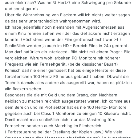
auch elektrisch? Was heißt Hertz? eine Schwingung pro Sekunde
und sonst gar nix.
Über die Wahrnehmung von Flackern will ich nichts weiter sagen
da das sehr unterschiedlich wahrgenommen wird.
Ich habe jedenfalls noch niemanden mit Augenschmerzen aus
einem Kino rennen sehen weil der das Geflackere nicht ertragen
konnte. (Höchstens wenn der Film grottenschlecht war :-) )
Schließlich werden ja auch im HD - Bereich Files in 24p gedreht.
Man darf natürlich ein Interlaced- Bild nicht mit einem Progr.- Bild
vergleichen. Warum wohl arbeiten PC-Monitore mit höherer
Frequenz wie ein Fernsehgerät. (beide klassischer Bauart)
Komisch daß nie einer gemosert hat bis einige Hersteller diese
fürchterlichen 100 Hertz FS heraus gebracht haben. Obwohl die
Technik damals alles andere als ausgereift war, haben es plötzlich
alle flackern sehen.
Besonders die die mit Geld und dem Drang, den Nachbarn
neidisch zu machen reichlich ausgestattet waren. Ich komme aus
dem Bereich und im Profisektor hat es nie 100 Hertz- Monitore
gegeben auch bei Class 1 Monitoren zu einigen 10 Kiloeuro nicht.
Damit macht man schließlich nicht nur das Mastering fürs
Fernsehen sondern auch Matching im Filmbereich.
( Farbsteuerung bei der Ersellung der Kopien usw.) Wie viele