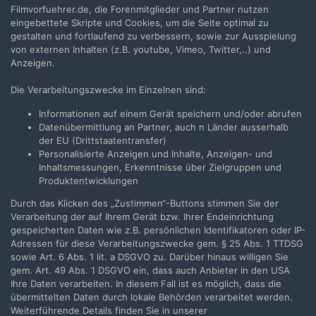
Lindenhof
antwortete auf
filmempire
's Thema in
Filmvorfuehrer.de, die Forenmitglieder und Partner nutzen
Allgemeines Board
eingebettete Skripte und Cookies, um die Seite optimal zu
gestalten und fortlaufend zu verbessern, sowie zur Ausspielung
Komisch dabei ist nur, dass Gutscheine vom Ufa-Palast im
von externen Inhalten (z.B. youtube, Vimeo, Twitter,..) und
Traumpalast eingelöst werden können: "Ufa-Palast
Anzeigen.
Gutscheine behalten Ihre Gültigkeit und können ab...
Die Verarbeitungszwecke im Einzelnen sind:
2. Juni 2020
32 Antworten
Informationen auf einem Gerät speichern und/oder abrufen
Datenübermittlung an Partner, auch n Länder ausserhalb
VORHERIGE
Seite 1 von 12
WEITER
der EU (Drittstaatentransfer)
Personalisierte Anzeigen und Inhalte, Anzeigen- und
Inhaltsmessungen, Erkenntnisse über Zielgruppen und
Produktentwicklungen
Filmvorführer.de via Google durchsuchen:
Durch das Klicken des „Zustimmen“-Buttons stimmen Sie der
Verarbeitung der auf Ihrem Gerät bzw. Ihrer Endeinrichtung
gespeicherten Daten wie z.B. persönlichen Identifikatoren oder IP-
Adressen für diese Verarbeitungszwecke gem. § 25 Abs. 1 TTDSG
Sprache
Impressum / Datenschutzerklärung
sowie Art. 6 Abs. 1 lit. a DSGVO zu. Darüber hinaus willigen Sie
Nutzungsbedingungen
gem. Art. 49 Abs. 1 DSGVO ein, dass auch Anbieter in den USA
Ihre Daten verarbeiten. In diesem Fall ist es möglich, dass die
Realisierung: IN-Solution
übermittelten Daten durch lokale Behörden verarbeitet werden.
Powered by Invision Community
Weiterführende Details finden Sie in unserer