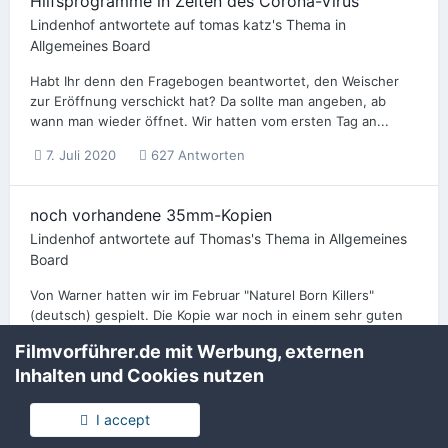
Hilfsprogramme in Zeiten des Corona-Virus
Lindenhof
antwortete auf
tomas katz
's Thema in
Allgemeines Board
Habt Ihr denn den Fragebogen beantwortet, den Weischer
zur Eröffnung verschickt hat? Da sollte man angeben, ab
wann man wieder öffnet. Wir hatten vom ersten Tag an...
7. Juli 2020
627 Antworten
noch vorhandene 35mm-Kopien
Lindenhof
antwortete auf
Thomas
's Thema in
Allgemeines
Board
Von Warner hatten wir im Februar "Naturel Born Killers"
(deutsch) gespielt. Die Kopie war noch in einem sehr guten
Zustand.
Filmvorführer.de mit Werbung, externen
5. Juli 2020
7 Antworten
Inhalten und Cookies nutzen
I accept
IMAX und Traumpalast Leonberg