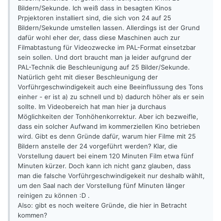
Bildern/Sekunde. Ich weiß dass in besagten Kinos
Prpjektoren installiert sind, die sich von 24 auf 25
Bildern/Sekunde umstellen lassen. Allerdings ist der Grund
dafür wohl eher der, dass diese Maschinen auch zur
Filmabtastung für Videozwecke im PAL-Format einsetzbar
sein sollen. Und dort braucht man ja leider aufgrund der
PAL-Technik die Beschleunigung auf 25 Bilder/Sekunde.
Natürlich geht mit dieser Beschleunigung der
Vorführgeschwindigekeit auch eine Beeinflussung des Tons
einher - er ist a) zu schnell und b) dadurch höher als er sein
sollte. Im Videobereich hat man hier ja durchaus
Möglichkeiten der Tonhöhenkorrektur. Aber ich bezweifle,
dass ein solcher Aufwand im kommerziellen Kino betrieben
wird. Gibt es denn Gründe dafür, warum hier Filme mit 25
Bildern anstelle der 24 vorgeführt werden? Klar, die
Vorstellung dauert bei einem 120 Minuten Film etwa fünf
Minuten kürzer. Doch kann ich nicht ganz glauben, dass
man die falsche Vorführgeschwindigekeit nur deshalb wählt,
um den Saal nach der Vorstellung fünf Minuten länger
reinigen zu können :D .
Also: gibt es noch weitere Gründe, die hier in Betracht
kommen?