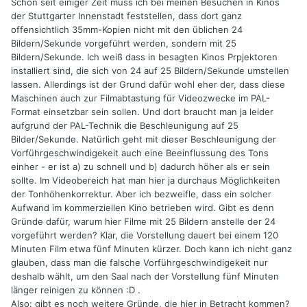
Schon seit einiger Zeit muss ich bei meinen Besuchen in Kinos
der Stuttgarter Innenstadt feststellen, dass dort ganz
offensichtlich 35mm-Kopien nicht mit den üblichen 24
Bildern/Sekunde vorgeführt werden, sondern mit 25
Bildern/Sekunde. Ich weiß dass in besagten Kinos Prpjektoren
installiert sind, die sich von 24 auf 25 Bildern/Sekunde umstellen
lassen. Allerdings ist der Grund dafür wohl eher der, dass diese
Maschinen auch zur Filmabtastung für Videozwecke im PAL-
Format einsetzbar sein sollen. Und dort braucht man ja leider
aufgrund der PAL-Technik die Beschleunigung auf 25
Bilder/Sekunde. Natürlich geht mit dieser Beschleunigung der
Vorführgeschwindigekeit auch eine Beeinflussung des Tons
einher - er ist a) zu schnell und b) dadurch höher als er sein
sollte. Im Videobereich hat man hier ja durchaus Möglichkeiten
der Tonhöhenkorrektur. Aber ich bezweifle, dass ein solcher
Aufwand im kommerziellen Kino betrieben wird. Gibt es denn
Gründe dafür, warum hier Filme mit 25 Bildern anstelle der 24
vorgeführt werden? Klar, die Vorstellung dauert bei einem 120
Minuten Film etwa fünf Minuten kürzer. Doch kann ich nicht ganz
glauben, dass man die falsche Vorführgeschwindigekeit nur
deshalb wählt, um den Saal nach der Vorstellung fünf Minuten
länger reinigen zu können :D .
Also: gibt es noch weitere Gründe, die hier in Betracht kommen?