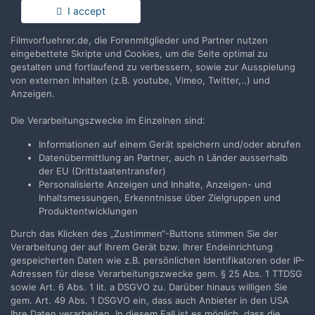
Du hast bereits ein Benutzerkonto? Melde Dich hier an.
I accept
Filmvorfuehrer.de, die Forenmitglieder und Partner nutzen
Jetzt anmelden
eingebettete Skripte und Cookies, um die Seite optimal zu
gestalten und fortlaufend zu verbessern, sowie zur Ausspielung
von externen Inhalten (z.B. youtube, Vimeo, Twitter,..) und
Anzeigen.
Die Verarbeitungszwecke im Einzelnen sind:
Teilen
Folgen
9
Informationen auf einem Gerät speichern und/oder abrufen
Datenübermittlung an Partner, auch n Länder ausserhalb
der EU (Drittstaatentransfer)
Zur Themenübersicht
Personalisierte Anzeigen und Inhalte, Anzeigen- und
Inhaltsmessungen, Erkenntnisse über Zielgruppen und
Produktentwicklungen
Durch das Klicken des „Zustimmen“-Buttons stimmen Sie der
Filmvorführer.de via Google durchsuchen:
Verarbeitung der auf Ihrem Gerät bzw. Ihrer Endeinrichtung
gespeicherten Daten wie z.B. persönlichen Identifikatoren oder IP-
Adressen für diese Verarbeitungszwecke gem. § 25 Abs. 1 TTDSG
Sprache
Impressum / Datenschutzerklärung
sowie Art. 6 Abs. 1 lit. a DSGVO zu. Darüber hinaus willigen Sie
gem. Art. 49 Abs. 1 DSGVO ein, dass auch Anbieter in den USA
Nutzungsbedingungen
Ihre Daten verarbeiten. In diesem Fall ist es möglich, dass die