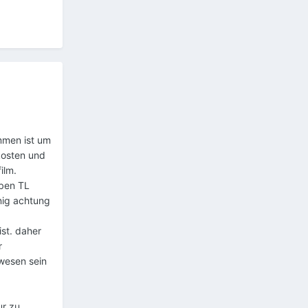
mmen ist um
kosten und
ilm.
aben TL
nig achtung
st. daher
r
ewesen sein
ur zu