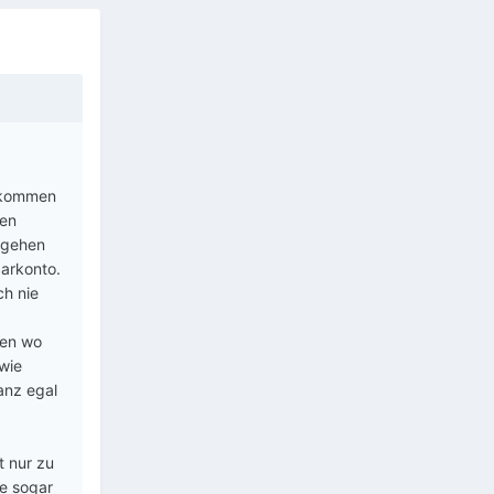
gekommen
ren
mgehen
parkonto.
ch nie
ren wo
 wie
anz egal
t nur zu
se sogar