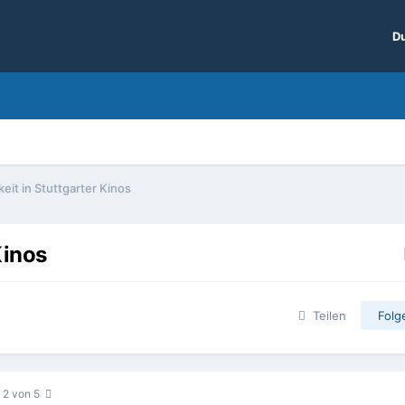
Du
eit in Stuttgarter Kinos
Kinos
Teilen
Folg
e 2 von 5