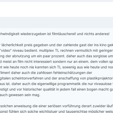
chwindigkeit wiederzugeben ist filmtäuscherei! und nichts anderes!
r lächerlichkeit preis gegeben und der zahlende gast der ins kino 
 "video" niveau bedient. multiplex TL rechnen vermutlich mit geringe
ung der abnutzung um ein paar prozent. daher auch das sorglose u
nd meist an film nicht interessiert sondern nur an einem. dem vollen s
nt wie heute noch nie kannten sich TL sowenig aus wie heute und no
ilmen! daher auch die zahllosen fehleinschätzungen der
gitalen scheintonverfahren und der anschaffung von plastikprojekto
us ist. daher auch die eigenwillige programmatik die nur niveaulose
tigt und vor historischer qualität in jedem fall einen bogen macht g
 auch gewesen sein mag.
 solchen anweisung die einer seriösen vorführung derart zuwider läuf
onst fühlen sich solche wichtigtuer und taugenichtse möglicher wei