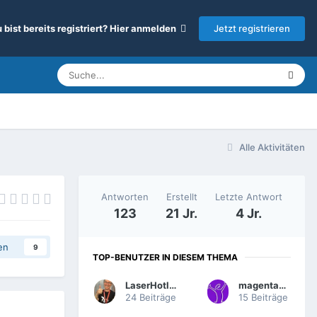
Jetzt registrieren
 bist bereits registriert? Hier anmelden
Alle Aktivitäten
Antworten
Erstellt
Letzte Antwort
123
21 Jr.
4 Jr.
en
9
TOP-BENUTZER IN DIESEM THEMA
LaserHotline
magentacine
24 Beiträge
15 Beiträge