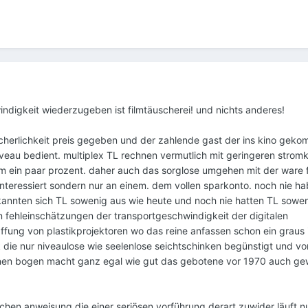
indigkeit wiederzugeben ist filmtäuscherei! und nichts anderes!
cherlichkeit preis gegeben und der zahlende gast der ins kino geko
niveau bedient. multiplex TL rechnen vermutlich mit geringeren strom
m ein paar prozent. daher auch das sorglose umgehen mit der ware f
 interessiert sondern nur an einem. dem vollen sparkonto. noch nie h
 kannten sich TL sowenig aus wie heute und noch nie hatten TL sowe
en fehleinschätzungen der transportgeschwindigkeit der digitalen
fung von plastikprojektoren wo das reine anfassen schon ein graus i
 die nur niveaulose wie seelenlose seichtschinken begünstigt und vo
l einen bogen macht ganz egal wie gut das gebotene vor 1970 auch g
lchen anweisung die einer seriösen vorführung derart zuwider läuft n