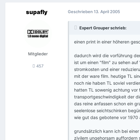
supafly
Geschrieben
13. April 2005
Expert Grouper schrieb:
einen print in einer höheren ges
Mitglieder
dadurch wird die vorführung de
ist um einen "film" zu sehen auf
457
stromkosten und einer reduzier
mit der ware film. heutige TL si
noch nie haben TL soviel verdie
hatten TL sowenig achtung vor f
transportgeschwindigkeit der di
das reine anfassen schon ein gra
seelenlose seichtschinken begüns
wie gut das gebotene vor 1970
grundsätzlich kann ich bei einer
zivilem ungehorsam auffordern s