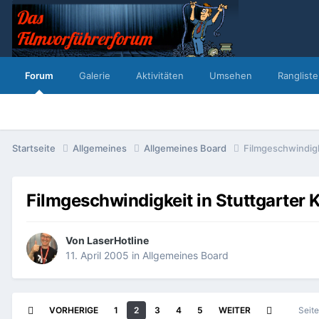
Forum
Galerie
Aktivitäten
Umsehen
Rangliste
Startseite
Allgemeines
Allgemeines Board
Filmgeschwindigk
Filmgeschwindigkeit in Stuttgarter 
Von
LaserHotline
11. April 2005
in
Allgemeines Board
VORHERIGE
1
2
3
4
5
WEITER
Seit