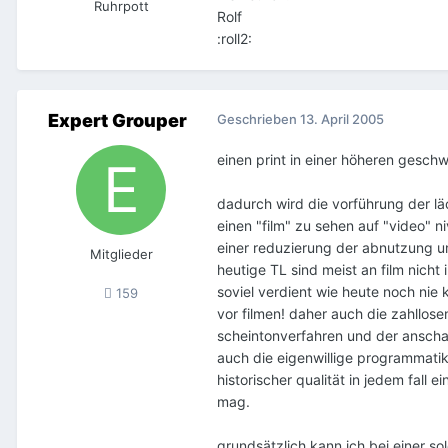
Ruhrpott
Rolf
:roll2:
Expert Grouper
Geschrieben
13. April 2005
einen print in einer höheren geschw
dadurch wird die vorführung der lä
einen "film" zu sehen auf "video" 
einer reduzierung der abnutzung u
Mitglieder
heutige TL sind meist an film nicht
soviel verdient wie heute noch nie
159
vor filmen! daher auch die zahllos
scheintonverfahren und der anschaf
auch die eigenwillige programmatik
historischer qualität in jedem fal
mag.
grundsätzlich kann ich bei einer so