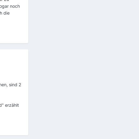
sogar noch
h die
hen, sind 2
" erzählt