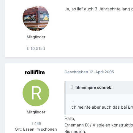
Ja, so lief auch 3 Jahrzehnte lang
Mitglieder
10,5Tsd
rollifilm
Geschrieben
12. April 2005
filmempire schrieb:
...
Ich meinte aber auch das bei Er
Mitglieder
Hallo,
445
Ernemann IX / X spielen konstrukti
Ort
:
Essen im schönen
Bis neulich.