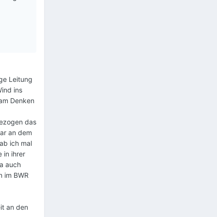
ge Leitung
ind ins
s am Denken
 gezogen das
war an dem
ab ich mal
in ihrer
ja auch
en im BWR
it an den