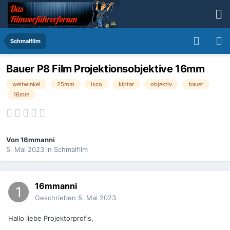
Schmalfilm
Bauer P8 Film Projektionsobjektive 16mm
weitwinkel
25mm
isco
kiptar
objektiv
bauer
16mm
Von
16mmanni
5. Mai 2023
in
Schmalfilm
16mmanni
Geschrieben
5. Mai 2023
Hallo liebe Projektorprofis,