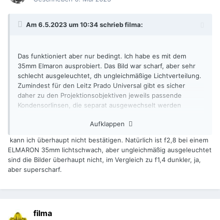
Am 6.5.2023 um 10:34 schrieb
filma
:
Das funktioniert aber nur bedingt. Ich habe es mit dem
35mm Elmaron ausprobiert. Das Bild war scharf, aber sehr
schlecht ausgeleuchtet, dh ungleichmäßige Lichtverteilung.
Zumindest für den Leitz Prado Universal gibt es sicher
daher zu den Projektionsobjektiven jeweils passende
Kondensorlinsen, die separat ausgewechselt werden
müssen!
Aufklappen
Ich glaube, ich habe das hier im Forum mal angesprochen.
kann ich überhaupt nicht bestätigen. Natürlich ist f2,8 bei einem
Eine Lösung zur Verwendung von KB-
ELMARON 35mm lichtschwach, aber ungleichmäßig ausgeleuchtet
Diaprojektionsobjektiven an 16mm Projektoren (wie zB
sind die Bilder überhaupt nicht, im Vergleich zu f1,4 dunkler, ja,
denen von Leitz) ist mir nicht bekannt.
aber superscharf.
KURZ: nimm lieber Zoom-Objektive oder Konverter, die
wirklich für 16mm gemacht wurde, statt leider doch nicht
filma
passender Diaprojektor-Objektive.