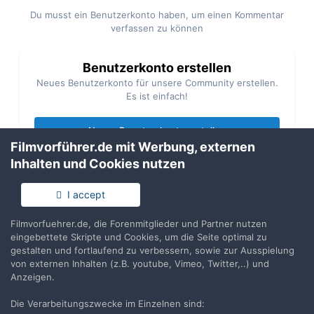
Du musst ein Benutzerkonto haben, um einen Kommentar
verfassen zu können
Benutzerkonto erstellen
Neues Benutzerkonto für unsere Community erstellen.
Es ist einfach!
Neues Benutzerkonto erstellen
Filmvorführer.de mit Werbung, externen
Inhalten und Cookies nutzen
Anmelden
Du hast bereits ein Benutzerkonto? Melde Dich hier an.
I accept
Filmvorfuehrer.de, die Forenmitglieder und Partner nutzen
Jetzt anmelden
eingebettete Skripte und Cookies, um die Seite optimal zu
gestalten und fortlaufend zu verbessern, sowie zur Ausspielung
von externen Inhalten (z.B. youtube, Vimeo, Twitter,..) und
Anzeigen.
Die Verarbeitungszwecke im Einzelnen sind:
Teilen
Folgen
0