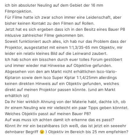
ich bin absoluter Neuling auf dem Gebiet der 16 mm
Filmprojektion.
Für Filme hatte ich zwar schon immer eine Leidenschaft, aber
bisher keinen Kontakt zu den Filmen auf Rollen.
Jetzt hat es sich ergeben dass ich in den Besitz eines Bauer P8
inklusive zahlreicher Filme gekommen bin.
Soweit funktioniert auch alles, ich hab nur das Problem dass der
Projektor, ausgestattet mit einem 1:1,3/35-65 mm Objektiv, mir
leider ein relativ kleines Bild auf die Leinwand zaubert.
Ich hab schon ein bisschen durch euer tolles Forum gestöbert
und immer wieder mal Hinweise auf Objektive gefunden.
Abgesehen von den am Markt nicht erhältlichen Isco-Vario-
Kiptaron sowie dem Isco Super Kiptar 1:1,4/25mm allerdings
keinen direkten Hinweis auf ein Objektiv gefunden, welches
direkt auf meinen Projektor passen könnte. (und am Markt
erhältlich ist)
Da ihr hier wirklich Ahnung von der Materie habt, dachte ich, ob
ihr einem Neuling wie mir vielleicht ein paar Tipps geben könntet.
Welches Objektiv passt auf meinen Bauer P8?
Auf was muss ich achten damit ich erkenne das es passt?
Könnt ihr mir ein bezahlbares (ich weiß, das ist jetzt ein seeeehr
dehnbarer Begriff
) Objektiv im Bereich bis 25 mm empfehlen?
😉