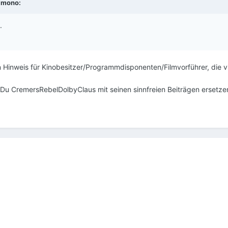
b
mono
:
d.
in Hinweis für Kinobesitzer/Programmdisponenten/Filmvorführer, die 
ß Du CremersRebelDolbyClaus mit seinen sinnfreien Beiträgen ersetz