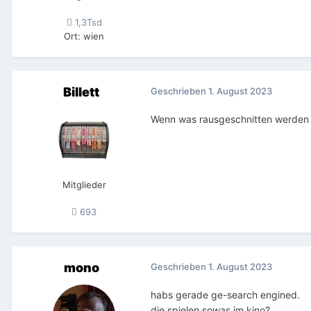
1,3Tsd
Ort
:
wien
Billett
Geschrieben
1. August 2023
Wenn was rausgeschnitten werden mu
Mitglieder
693
mono
Geschrieben
1. August 2023
habs gerade ge-search engined.
die spielen sowas im kino?