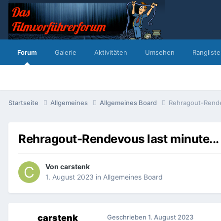
Forum
Galerie
Aktivitäten
Umsehen
Rangliste
Startseite
Allgemeines
Allgemeines Board
Rehragout-Rendev
Rehragout-Rendevous last minute...
Von
carstenk
1. August 2023
in
Allgemeines Board
carstenk
Geschrieben
1. August 2023