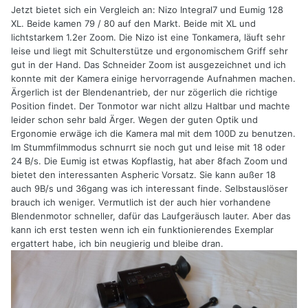
Jetzt bietet sich ein Vergleich an: Nizo Integral7 und Eumig 128
XL. Beide kamen 79 / 80 auf den Markt. Beide mit XL und
lichtstarkem 1.2er Zoom. Die Nizo ist eine Tonkamera, läuft sehr
leise und liegt mit Schulterstütze und ergonomischem Griff sehr
gut in der Hand. Das Schneider Zoom ist ausgezeichnet und ich
konnte mit der Kamera einige hervorragende Aufnahmen machen.
Ärgerlich ist der Blendenantrieb, der nur zögerlich die richtige
Position findet. Der Tonmotor war nicht allzu Haltbar und machte
leider schon sehr bald Ärger. Wegen der guten Optik und
Ergonomie erwäge ich die Kamera mal mit dem 100D zu benutzen.
Im Stummfilmmodus schnurrt sie noch gut und leise mit 18 oder
24 B/s. Die Eumig ist etwas Kopflastig, hat aber 8fach Zoom und
bietet den interessanten Aspheric Vorsatz. Sie kann außer 18
auch 9B/s und 36gang was ich interessant finde. Selbstauslöser
brauch ich weniger. Vermutlich ist der auch hier vorhandene
Blendenmotor schneller, dafür das Laufgeräusch lauter. Aber das
kann ich erst testen wenn ich ein funktionierendes Exemplar
ergattert habe, ich bin neugierig und bleibe dran.