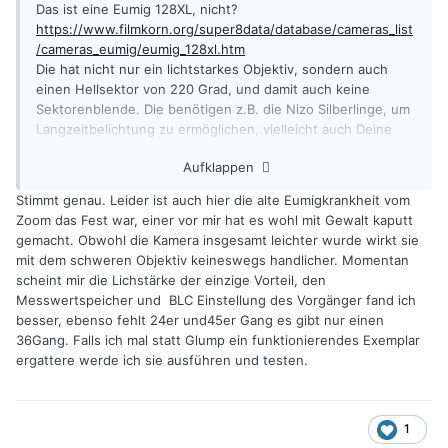
Das ist eine Eumig 128XL, nicht?
https://www.filmkorn.org/super8data/database/cameras_list
/cameras_eumig/eumig_128xl.htm
Die hat nicht nur ein lichtstarkes Objektiv, sondern auch
einen Hellsektor von 220 Grad, und damit auch keine
Sektorenblende. Die benötigen z.B. die Nizo Silberlinge, um
Langzeitbelichtung zu ermöglichen, vielleicht auch Deine
andere Eumig?
Aufklappen
Damit ist der Wegfall der Langzeitbelichtung weniger den
Herstellungskosten, als mehr den Markterwartungen
Stimmt genau. Leider ist auch hier die alte Eumigkrankheit vom
hinsichtlich einer lichtstarken Super 8 Kamera geschuldet.
Zoom das Fest war, einer vor mir hat es wohl mit Gewalt kaputt
Da es heute den E100D als Standardfilm gibt, und nicht bloß
gemacht. Obwohl die Kamera insgesamt leichter wurde wirkt sie
40 ASA Filme, würde ich persönlich eher Deine silberne
mit dem schweren Objektiv keineswegs handlicher. Momentan
nutzen, mit den schönen Features, als den XL Riesen, aber
scheint mir die Lichstärke der einzige Vorteil, den
das ist natürlich Geschmackssache
😏
Messwertspeicher und BLC Einstellung des Vorgänger fand ich
besser, ebenso fehlt 24er und45er Gang es gibt nur einen
36Gang. Falls ich mal statt Glump ein funktionierendes Exemplar
ergattere werde ich sie ausführen und testen.
1