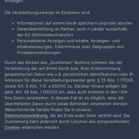
Anzeigen.
Die Verarbeitungszwecke im Einzelnen sind:
Informationen auf einem Gerät speichern und/oder abrufen
Datenübermittlung an Partner, auch n Länder ausserhalb
der EU (Drittstaatentransfer)
Personalisierte Anzeigen und Inhalte, Anzeigen- und
Inhaltsmessungen, Erkenntnisse über Zielgruppen und
Produktentwicklungen
1
Durch das Klicken des „Zustimmen“-Buttons stimmen Sie der
Verarbeitung der auf Ihrem Gerät bzw. Ihrer Endeinrichtung
gespeicherten Daten wie z.B. persönlichen Identifikatoren oder IP-
Adressen für diese Verarbeitungszwecke gem. § 25 Abs. 1 TTDSG
rebafilm
sowie Art. 6 Abs. 1 lit. a DSGVO zu. Darüber hinaus willigen Sie
gem. Art. 49 Abs. 1 DSGVO ein, dass auch Anbieter in den USA
Geschrieben
26. April 2025
Ihre Daten verarbeiten. In diesem Fall ist es möglich, dass die
übermittelten Daten durch lokale Behörden verarbeitet werden.
Zeit für eine Zwischenbilanz. Außer Spesen nix gewesen?! Das
Weiterführende Details finden Sie in unserer
stimmt dann doch nicht ganz. Ich hab einiges gelernt, teilweise
Datenschutzerklärung
, die am Ende jeder Seite verlinkt sind. Die
Kameras wieder zum laufen gebracht und außer Ärger auch mal
Zustimmung kann jederzeit durch Löschen des entsprechenden
Spaß gehabt. Ist ja Hobby. Ursprünglich galt mein Interesse ja
Cookies
widerrufen werden.
hauptsächlich dem Asph. Weitwinkel und der Ausstattung an der
Bolex. Inzwischen ist klar: die UWL an der Nizo bringt mehr