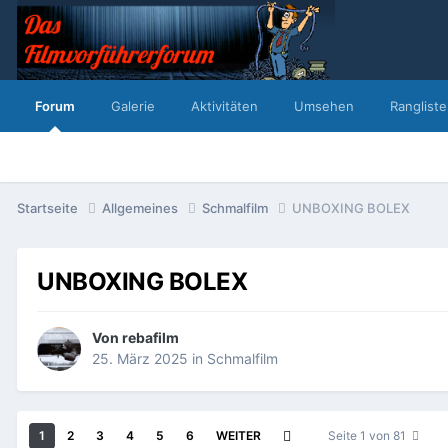
Forum
Galerie
Aktivitäten
Umsehen
Rangliste
Startseite
Allgemeines
Schmalfilm
UNBOXING BOLEX
UNBOXING BOLEX
Von
rebafilm
25. März 2025
in
Schmalfilm
1
2
3
4
5
6
WEITER
Seite 1 von 81