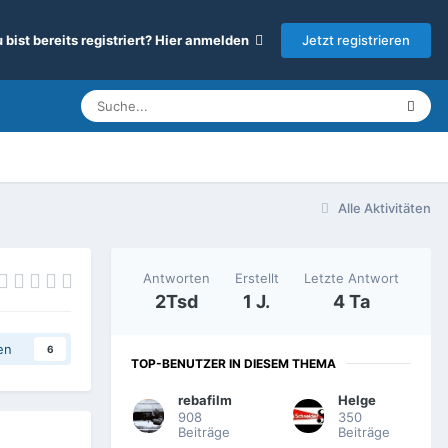
Jetzt registrieren
 bist bereits registriert? Hier anmelden
Alle Aktivitäten
Antworten
Erstellt
Letzte Antwort
2Tsd
1 J.
4 Ta
en
6
TOP-BENUTZER IN DIESEM THEMA
rebafilm
Helge
908
350
Beiträge
Beiträge