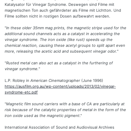
Katalysator für Vinegar Syndrome. Deswegen sind Filme mit
magnetischen Ton auch gefährdeter als Filme mit Lichtton. Und
Filme sollten nicht in rostigen Dosen aufbewahrt werden.
"
In these older 35mm mag prints, the magnetic stripe used for the
additional sound channels acts as a catalyst in accelerating the
vinegar syndrome. The iron oxide (like rust) speeds up the
chemical reaction, causing these acetyl groups to split apart even
more, releasing the acetic acid and subsequent vinegar odor.
"
"
Rusted metal can also act as a catalyst in the furthering of
vinegar syndrome.
"
L.P. Robley in
American Cinematographer
(June 1996)
https://ausfilm.org.au/wp-content/uploads/2013/02/vinegar-
syndrome-etc.pdf
"
Magnetic film sound carriers with a base of CA are particularly at
risk because of the catalytic properties of metal in the form of the
iron oxide used as the magnetic pigment
."
International Association of Sound and Audiovisual Archives