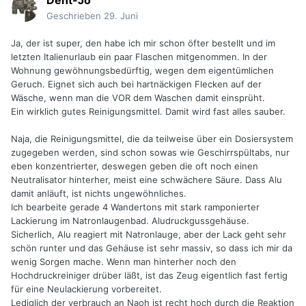
Dent-Jo
Geschrieben
29. Juni
Ja, der ist super, den habe ich mir schon öfter bestellt und im
letzten Italienurlaub ein paar Flaschen mitgenommen. In der
Wohnung gewöhnungsbedürftig, wegen dem eigentümlichen
Geruch. Eignet sich auch bei hartnäckigen Flecken auf der
Wäsche, wenn man die VOR dem Waschen damit einsprüht.
Ein wirklich gutes Reinigungsmittel. Damit wird fast alles sauber.
Naja, die Reinigungsmittel, die da teilweise über ein Dosiersystem
zugegeben werden, sind schon sowas wie Geschirrspültabs, nur
eben konzentrierter, deswegen geben die oft noch einen
Neutralisator hinterher, meist eine schwächere Säure. Dass Alu
damit anläuft, ist nichts ungewöhnliches.
Ich bearbeite gerade 4 Wandertons mit stark ramponierter
Lackierung im Natronlaugenbad. Aludruckgussgehäuse.
Sicherlich, Alu reagiert mit Natronlauge, aber der Lack geht sehr
schön runter und das Gehäuse ist sehr massiv, so dass ich mir da
wenig Sorgen mache. Wenn man hinterher noch den
Hochdruckreiniger drüber läßt, ist das Zeug eigentlich fast fertig
für eine Neulackierung vorbereitet.
Lediglich der verbrauch an Naoh ist recht hoch durch die Reaktion