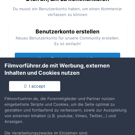
Du musst ein Benutzerkonto haben, um einen Kommentar
verfassen zu können
Benutzerkonto erstellen
Neues Benutzerkonto für unsere Community erstellen.
Es ist einfach!
Neues Benutzerkonto erstellen
Filmvorführer.de mit Werbung, externen
Inhalten und Cookies nutzen
Anmelden
Du hast bereits ein Benutzerkonto? Melde Dich hier an.
I accept
Filmvorfuehrer.de, die Forenmitglieder und Partner nutzen
Jetzt anmelden
eingebettete Skripte und Cookies, um die Seite optimal zu
gestalten und fortlaufend zu verbessern, sowie zur Ausspielung
von externen Inhalten (z.B. youtube, Vimeo, Twitter,..) und
Anzeigen.
Die Verarbeitungszwecke im Einzelnen sind:
Teilen
Folgen
2