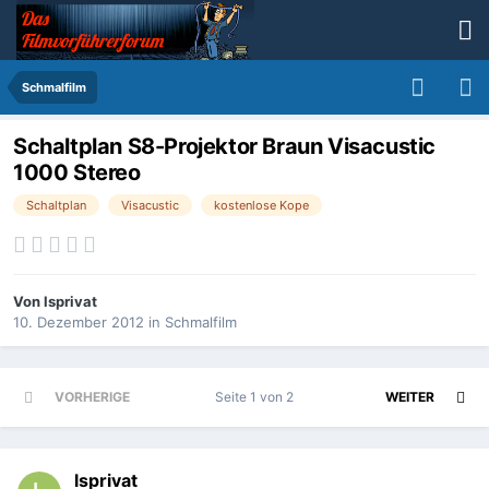
Schmalfilm
Schaltplan S8-Projektor Braun Visacustic
1000 Stereo
Schaltplan
Visacustic
kostenlose Kope
Von
lsprivat
10. Dezember 2012
in
Schmalfilm
VORHERIGE
Seite 1 von 2
WEITER
lsprivat