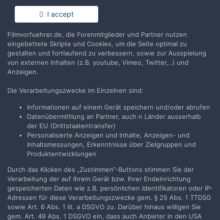
Du hast bereits ein Benutzerkonto? Melde Dich hier an.
I accept
Filmvorfuehrer.de, die Forenmitglieder und Partner nutzen
Jetzt anmelden
eingebettete Skripte und Cookies, um die Seite optimal zu
gestalten und fortlaufend zu verbessern, sowie zur Ausspielung
von externen Inhalten (z.B. youtube, Vimeo, Twitter,..) und
Anzeigen.
Die Verarbeitungszwecke im Einzelnen sind:
Teilen
Folgen
2
Informationen auf einem Gerät speichern und/oder abrufen
Datenübermittlung an Partner, auch n Länder ausserhalb
der EU (Drittstaatentransfer)
Zur Themenübersicht
Personalisierte Anzeigen und Inhalte, Anzeigen- und
Inhaltsmessungen, Erkenntnisse über Zielgruppen und
Produktentwicklungen
Durch das Klicken des „Zustimmen“-Buttons stimmen Sie der
Filmvorführer.de via Google durchsuchen:
Verarbeitung der auf Ihrem Gerät bzw. Ihrer Endeinrichtung
gespeicherten Daten wie z.B. persönlichen Identifikatoren oder IP-
Adressen für diese Verarbeitungszwecke gem. § 25 Abs. 1 TTDSG
Sprache
Impressum / Datenschutzerklärung
sowie Art. 6 Abs. 1 lit. a DSGVO zu. Darüber hinaus willigen Sie
gem. Art. 49 Abs. 1 DSGVO ein, dass auch Anbieter in den USA
Nutzungsbedingungen