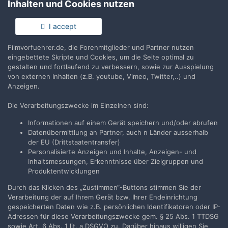
Inhalten und Cookies nutzen
Anmelden
Du hast bereits ein Benutzerkonto? Melde Dich hier an.
I accept
Filmvorfuehrer.de, die Forenmitglieder und Partner nutzen
Jetzt anmelden
eingebettete Skripte und Cookies, um die Seite optimal zu
gestalten und fortlaufend zu verbessern, sowie zur Ausspielung
von externen Inhalten (z.B. youtube, Vimeo, Twitter,..) und
Anzeigen.
Die Verarbeitungszwecke im Einzelnen sind:
Teilen
Folgen
25
Informationen auf einem Gerät speichern und/oder abrufen
Datenübermittlung an Partner, auch n Länder ausserhalb
der EU (Drittstaatentransfer)
Zur Themenübersicht
Personalisierte Anzeigen und Inhalte, Anzeigen- und
Inhaltsmessungen, Erkenntnisse über Zielgruppen und
Produktentwicklungen
Durch das Klicken des „Zustimmen“-Buttons stimmen Sie der
Filmvorführer.de via Google durchsuchen:
Verarbeitung der auf Ihrem Gerät bzw. Ihrer Endeinrichtung
gespeicherten Daten wie z.B. persönlichen Identifikatoren oder IP-
Adressen für diese Verarbeitungszwecke gem. § 25 Abs. 1 TTDSG
Sprache
Impressum / Datenschutzerklärung
sowie Art. 6 Abs. 1 lit. a DSGVO zu. Darüber hinaus willigen Sie