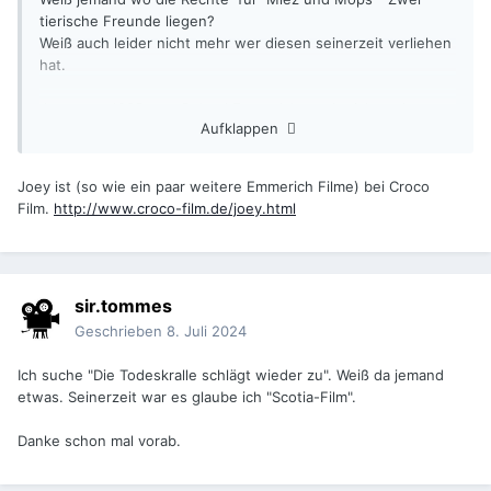
tierische Freunde liegen?
Weiß auch leider nicht mehr wer diesen seinerzeit verliehen
hat.
Joey von 1985 von Roland Emmerich suche ich auch,
Aufklappen
weiß, dass der damals vom Filmverlag der Autoren verliehen
wurde.
Joey ist (so wie ein paar weitere Emmerich Filme) bei Croco
Vielleicht weiß hier jemand was??? Wäre nett.
Film.
http://www.croco-film.de/joey.html
sir.tommes
Geschrieben
8. Juli 2024
Ich suche "Die Todeskralle schlägt wieder zu". Weiß da jemand
etwas. Seinerzeit war es glaube ich "Scotia-Film".
Danke schon mal vorab.