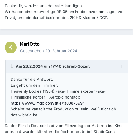
konnte, ist der nie auf DVD oder Blu-ray erschienen.
Danke dir, werden uns da mal erkundigen.
Wir haben eine neuwertige DE 35mm Kopie davon am Lager, von
Privat, und ein darauf basierendes 2K HD Master / DCP.
KarlOtto
Geschrieben
29. Februar 2024
Am 28.2.2024 um 17:40 schrieb
Gozer
:
Danke für die Antwort.
Es geht um den Film hier:
Heavenly Bodies (1984) -aka- Himmelskörper -aka-
Himmlische Körper - Aerobic nonstop
https://www.imdb.com/title/tt0087399/
Scheint ne kanadische Produktion zu sein, weiß nicht ob
das wichtig ist.
Da der Film in Deutschland vom Filmverlag der Autoren ins Kino
gebracht wurde, könnten die Rechte heute bei StudioCanal