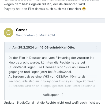
wegen dem halb illegalen SD Rip, der da aneboten wird.
Playboy hat den Film damals auch auch mit finanziert
😁
Gozer
Geschrieben
8. März 2024
Am 29.2.2024 um 16:03 schrieb
KarlOtto
:
Da der Film in Deutschland vom Filmverlag der Autoren ins
Kino gebracht wurde, könnten die Rechte heute bei
StudioCanal liegen. Die Lizenzen sind 1999 an Kinowelt
gegangen und liegen jetzt bei StudioCanal.
Außerdem gab es eine VHS von CBS/Fox. Könnte als
Rechtequelle also auch Sony oder Disney in Frage kommen.
Außerdem wird er bei Cultpix gelistet. Dort unter Studios &
Partners sind eine Menge Firmen gelistet, die die Filme
Aufklappen
beisteuern, darunter auch 2 dt. Firmen. Wer davon diesen
Film beigesteuert hat, ist nicht zu erkennen.
Update: StudioCanal hat die Rechte nicht und weiß auch nicht wo
https://www.cultpix.com/movie/heavenly-bodies/834