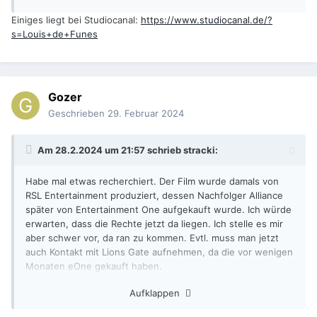
Einiges liegt bei Studiocanal:
https://www.studiocanal.de/?
s=Louis+de+Funes
Gozer
Geschrieben
29. Februar 2024
Am 28.2.2024 um 21:57 schrieb
stracki
:
Habe mal etwas recherchiert. Der Film wurde damals von
RSL Entertainment produziert, dessen Nachfolger Alliance
später von Entertainment One aufgekauft wurde. Ich würde
erwarten, dass die Rechte jetzt da liegen. Ich stelle es mir
aber schwer vor, da ran zu kommen. Evtl. muss man jetzt
auch Kontakt mit Lions Gate aufnehmen, da die vor wenigen
Monaten eOne gekauft haben.
Aufklappen
Aber ungeachtet der Rechte, von welchem Medium wollt ihr
den Film denn überhaupt spielen? Soweit ich das rausfinden