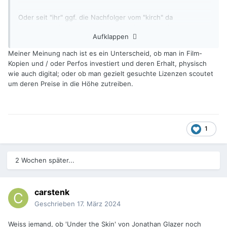
Oder seit "ihr" ggf. die Nachfolger vom "kirch" da
schlummern ja so manche Schätze die die Vernichtung
Aufklappen
damals gottseidank überlebt haben.
Meiner Meinung nach ist es ein Unterscheid, ob man in Film-
Kopien und / oder Perfos investiert und deren Erhalt, physisch
wie auch digital; oder ob man gezielt gesuchte Lizenzen scoutet
um deren Preise in die Höhe zutreiben.
1
2 Wochen später...
carstenk
Geschrieben
17. März 2024
Weiss jemand, ob 'Under the Skin' von Jonathan Glazer noch