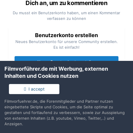
Dich an, um zu kommentieren
Du musst ein Benutzerkonto haben, um einen Kommentar
verfassen zu können
Benutzerkonto erstellen
Neues Benutzerkonto für unsere Community erstellen.
Es ist einfach!
Neues Benutzerkonto erstellen
Filmvorführer.de mit Werbung, externen
Inhalten und Cookies nutzen
Anmelden
Du hast bereits ein Benutzerkonto? Melde Dich hier an.
I accept
Filmvorfuehrer.de, die Forenmitglieder und Partner nutzen
Jetzt anmelden
eingebettete Skripte und Cookies, um die Seite optimal zu
gestalten und fortlaufend zu verbessern, sowie zur Ausspielung
von externen Inhalten (z.B. youtube, Vimeo, Twitter,..) und
Anzeigen.