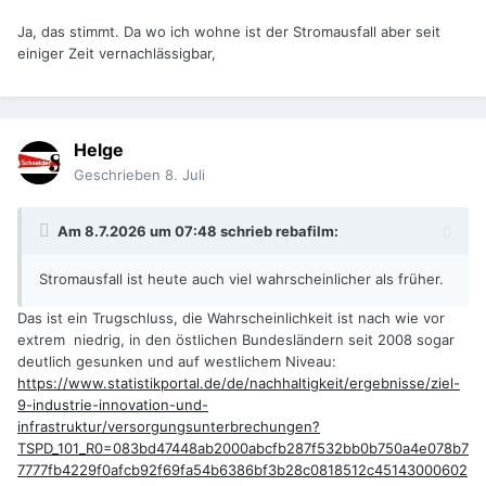
Ja, das stimmt. Da wo ich wohne ist der Stromausfall aber seit
einiger Zeit vernachlässigbar,
Helge
Geschrieben
8. Juli
Am 8.7.2026 um 07:48 schrieb
rebafilm
:
Stromausfall ist heute auch viel wahrscheinlicher als früher.
Das ist ein Trugschluss, die Wahrscheinlichkeit ist nach wie vor
extrem niedrig, in den östlichen Bundesländern seit 2008 sogar
deutlich gesunken und auf westlichem Niveau:
https://www.statistikportal.de/de/nachhaltigkeit/ergebnisse/ziel-
9-industrie-innovation-und-
infrastruktur/versorgungsunterbrechungen?
TSPD_101_R0=083bd47448ab2000abcfb287f532bb0b750a4e078b7
7777fb4229f0afcb92f69fa54b6386bf3b28c0818512c45143000602