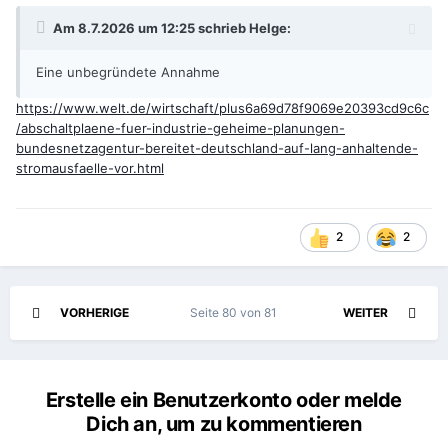
Am 8.7.2026 um 12:25 schrieb
Helge
:
Eine unbegründete Annahme
https://www.welt.de/wirtschaft/plus6a69d78f9069e20393cd9c6c
/abschaltplaene-fuer-industrie-geheime-planungen-
bundesnetzagentur-bereitet-deutschland-auf-lang-anhaltende-
stromausfaelle-vor.html
2
2
VORHERIGE
Seite 80 von 81
WEITER
Erstelle ein Benutzerkonto oder melde
Dich an, um zu kommentieren