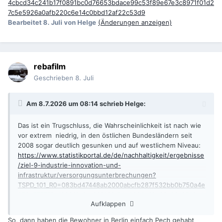
4cbcd34c241b17f0891bc0d76653bdace99c53f89e67e3c8971f01d2
7c5e5926a0afb220c6e14c0bbd12af22c53d9
Bearbeitet
8. Juli
von Helge
(Änderungen anzeigen)
rebafilm
Geschrieben
8. Juli
Am 8.7.2026 um 08:14 schrieb
Helge
:
Das ist ein Trugschluss, die Wahrscheinlichkeit ist nach wie
vor extrem niedrig, in den östlichen Bundesländern seit
2008 sogar deutlich gesunken und auf westlichem Niveau:
https://www.statistikportal.de/de/nachhaltigkeit/ergebnisse
/ziel-9-industrie-innovation-und-
infrastruktur/versorgungsunterbrechungen?
TSPD_101_R0=083bd47448ab2000abcfb287f532bb0b750a4e
078b77777fb4229f0afcb92f69fa54b6386bf3b28c0818512c4
Aufklappen
51430006024cbcd34c241b17f0891bc0d76653bdace99c53f8
9e67e3c8971f01d27c5e5926a0afb220c6e14c0bbd12af22c53
So, dann haben die Bewohner in Berlin einfach Pech gehabt