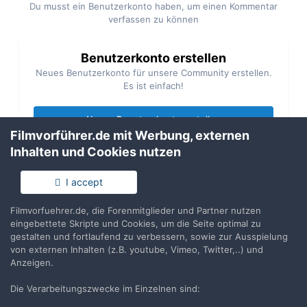
Du musst ein Benutzerkonto haben, um einen Kommentar
verfassen zu können
Benutzerkonto erstellen
Neues Benutzerkonto für unsere Community erstellen.
Es ist einfach!
Neues Benutzerkonto erstellen
Filmvorführer.de mit Werbung, externen
Inhalten und Cookies nutzen
Anmelden
Du hast bereits ein Benutzerkonto? Melde Dich hier an.
I accept
Filmvorfuehrer.de, die Forenmitglieder und Partner nutzen
Jetzt anmelden
eingebettete Skripte und Cookies, um die Seite optimal zu
gestalten und fortlaufend zu verbessern, sowie zur Ausspielung
von externen Inhalten (z.B. youtube, Vimeo, Twitter,..) und
Anzeigen.
Die Verarbeitungszwecke im Einzelnen sind:
Teilen
Folgen
6