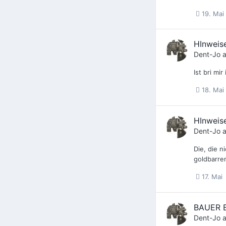
19. Mai
HInweise
Dent-Jo
a
Ist bri mi
18. Mai
HInweise
Dent-Jo
a
Die, die n
goldbarren
17. Mai
BAUER 
Dent-Jo
a