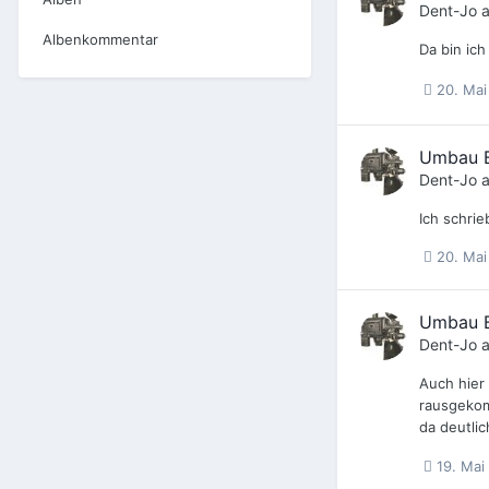
Dent-Jo
a
Albenkommentar
Da bin ich
20. Mai
Umbau B
Dent-Jo
a
Ich schri
20. Mai
Umbau B
Dent-Jo
a
Auch hier
rausgekom
da deutli
19. Mai