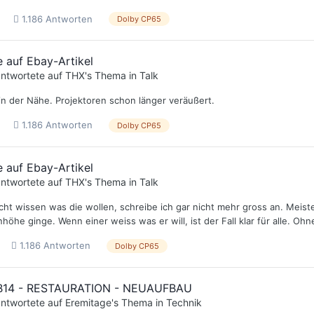
1.186 Antworten
Dolby CP65
 auf Ebay-Artikel
ntwortete auf
THX
's Thema in
Talk
r in der Nähe. Projektoren schon länger veräußert.
1.186 Antworten
Dolby CP65
 auf Ebay-Artikel
ntwortete auf
THX
's Thema in
Talk
icht wissen was die wollen, schreibe ich gar nicht mehr gross an. Meis
höhe ginge. Wenn einer weiss was er will, ist der Fall klar für alle. Oh
1.186 Antworten
Dolby CP65
B14 - RESTAURATION - NEUAUFBAU
ntwortete auf
Eremitage
's Thema in
Technik