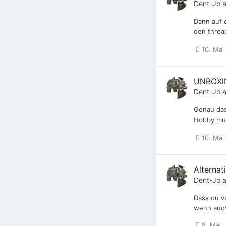
Dent-Jo
a
Dann auf 
den threa
10. Mai
UNBOXI
Dent-Jo
a
Genau das 
Hobby mus
10. Mai
Alternat
Dent-Jo
a
Dass du v
wenn auch
8. Mai