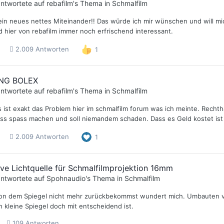
ntwortete auf
rebafilm
's Thema in
Schmalfilm
ein neues nettes Miteinander!! Das würde ich mir wünschen und will mi
d hier von rebafilm immer noch erfrischend interessant.
2.009 Antworten
1
NG BOLEX
ntwortete auf
rebafilm
's Thema in
Schmalfilm
ist exakt das Problem hier im schmalfilm forum was ich meinte. Rechthab
s spass machen und soll niemandem schaden. Dass es Geld kostet ist vö
2.009 Antworten
1
ive Lichtquelle für Schmalfilmprojektion 16mm
ntwortete auf
Spohnaudio
's Thema in
Schmalfilm
on dem Spiegel nicht mehr zurückbekommst wundert mich. Umbauten vo
 kleine Spiegel doch mit entscheidend ist.
109 Antworten