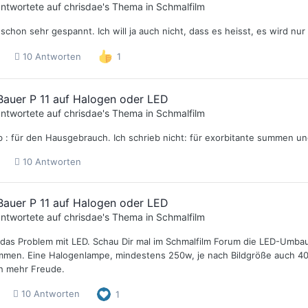
ntwortete auf
chrisdae
's Thema in
Schmalfilm
 schon sehr gespannt. Ich will ja auch nicht, dass es heisst, es wird n
10 Antworten
1
auer P 11 auf Halogen oder LED
ntwortete auf
chrisdae
's Thema in
Schmalfilm
eb : für den Hausgebrauch. Ich schrieb nicht: für exorbitante summen 
10 Antworten
auer P 11 auf Halogen oder LED
ntwortete auf
chrisdae
's Thema in
Schmalfilm
 das Problem mit LED. Schau Dir mal im Schmalfilm Forum die LED-Umbau
men. Eine Halogenlampe, mindestens 250w, je nach Bildgröße auch 400
ch mehr Freude.
10 Antworten
1