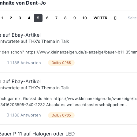
 Inhalte von Dent-Jo
1
2
3
4
5
6
7
8
9
10
WEITER
Seit
 auf Ebay-Artikel
ntwortete auf
THX
's Thema in
Talk
r den schon? https://www.kleinanzeigen.de/s-anzeige/bauer-b11-35mm-
1.186 Antworten
Dolby CP65
 auf Ebay-Artikel
ntwortete auf
THX
's Thema in
Talk
noch gar nix. Guckst du hier: https://www.kleinanzeigen.de/s-anzeige/
/3416203595-240-2232 Absolutes weihnachtsosterschnäppchen..
1.186 Antworten
Dolby CP65
auer P 11 auf Halogen oder LED