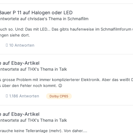
auer P 11 auf Halogen oder LED
ntwortete auf
chrisdae
's Thema in
Schmalfilm
uch so. Und: Das mit LED... Das gibts haufenweise im Schmalfilmforum u
gen siehe dort.
10 Antworten
 auf Ebay-Artikel
ntwortete auf
THX
's Thema in
Talk
s grosse Problem mit immer komplizierterer Elektronik. Aber das weißt 
s über den Fehler noch kommt. 😉
1.186 Antworten
Dolby CP65
 auf Ebay-Artikel
ntwortete auf
THX
's Thema in
Talk
brauche keine Telleranlage (mehr). Von daher....