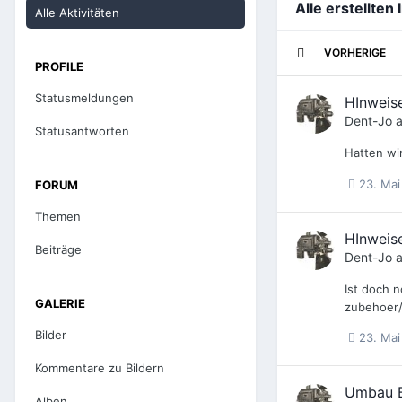
Alle erstellten
Alle Aktivitäten
VORHERIGE
PROFILE
Statusmeldungen
HInweise
Dent-Jo
a
Statusantworten
Hatten wi
23. Mai
FORUM
Themen
HInweise
Beiträge
Dent-Jo
a
Ist doch 
GALERIE
zubehoer
Bilder
23. Mai
Kommentare zu Bildern
Umbau B
Alben