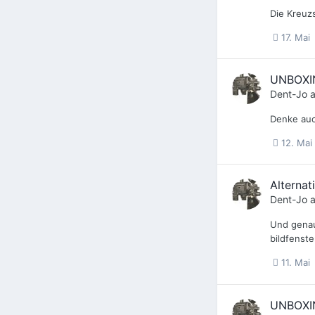
Die Kreuz
17. Mai
UNBOXI
Dent-Jo
a
Denke auc
12. Mai
Alternat
Dent-Jo
a
Und genau
bildfenste
11. Mai
UNBOXI