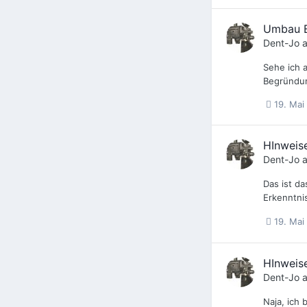
Umbau B
Dent-Jo
a
Sehe ich a
Begründun
19. Mai
HInweise
Dent-Jo
a
Das ist da
Erkenntni
19. Mai
HInweise
Dent-Jo
a
Naja, ich 