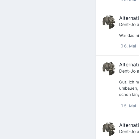
Alternat
Dent-Jo
a
War das n
6. Mai
Alternat
Dent-Jo
a
Gut. Ich 
umbauen, w
schon län
5. Mai
Alternat
Dent-Jo
a