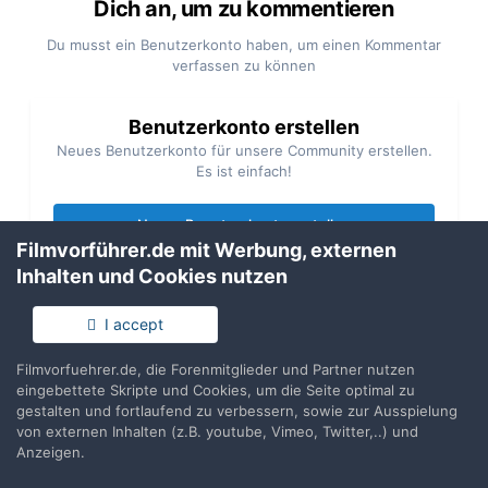
Dich an, um zu kommentieren
Du musst ein Benutzerkonto haben, um einen Kommentar
verfassen zu können
Benutzerkonto erstellen
Neues Benutzerkonto für unsere Community erstellen.
Es ist einfach!
Neues Benutzerkonto erstellen
Filmvorführer.de mit Werbung, externen
Inhalten und Cookies nutzen
Anmelden
Du hast bereits ein Benutzerkonto? Melde Dich hier an.
I accept
Filmvorfuehrer.de, die Forenmitglieder und Partner nutzen
Jetzt anmelden
eingebettete Skripte und Cookies, um die Seite optimal zu
gestalten und fortlaufend zu verbessern, sowie zur Ausspielung
von externen Inhalten (z.B. youtube, Vimeo, Twitter,..) und
Anzeigen.