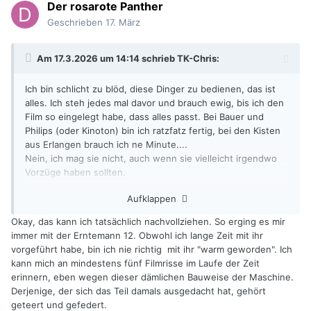
Der rosarote Panther
Geschrieben
17. März
Am 17.3.2026 um 14:14 schrieb
TK-Chris
:
Ich bin schlicht zu blöd, diese Dinger zu bedienen, das ist
alles. Ich steh jedes mal davor und brauch ewig, bis ich den
Film so eingelegt habe, dass alles passt. Bei Bauer und
Philips (oder Kinoton) bin ich ratzfatz fertig, bei den Kisten
aus Erlangen brauch ich ne Minute....
Nein, ich mag sie nicht, auch wenn sie vielleicht irgendwo
Vorzüge haben sollten.
Aufklappen
sieht das genau anders herum, der liebt die
@Dent-Jo
Maschinen
🙂
Okay, das kann ich tatsächlich nachvollziehen. So erging es mir
immer mit der Erntemann 12. Obwohl ich lange Zeit mit ihr
vorgeführt habe, bin ich nie richtig mit ihr "warm geworden". Ich
kann mich an mindestens fünf Filmrisse im Laufe der Zeit
erinnern, eben wegen dieser dämlichen Bauweise der Maschine.
Derjenige, der sich das Teil damals ausgedacht hat, gehört
geteert und gefedert.