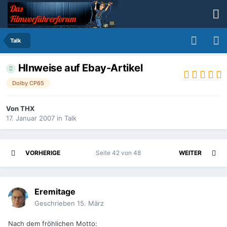
Talk
HInweise auf Ebay-Artikel
Dolby CP65
Von
THX
17. Januar 2007
in
Talk
VORHERIGE
Seite 42 von 48
WEITER
Eremitage
Geschrieben
15. März
Nach dem fröhlichen Motto: