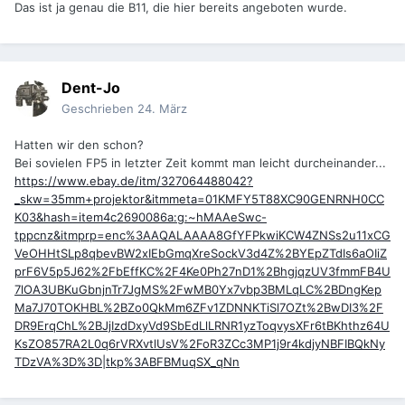
Das ist ja genau die B11, die hier bereits angeboten wurde.
Dent-Jo
Geschrieben
24. März
Hatten wir den schon?
Bei sovielen FP5 in letzter Zeit kommt man leicht durcheinander...
https://www.ebay.de/itm/327064488042?
_skw=35mm+projektor&itmmeta=01KMFY5T88XC90GENRNH0CC
K03&hash=item4c2690086a:g:~hMAAeSwc-
tppcnz&itmprp=enc%3AAQALAAAA8GfYFPkwiKCW4ZNSs2u11xCG
VeOHHtSLp8qbevBW2xIEbGmqXreSockV3d4Z%2BYEpZTdIs6aOIiZ
prF6V5p5J62%2FbEffKC%2F4Ke0Ph27nD1%2BhgjqzUV3fmmFB4U
7lOA3UBKuGbnjnTr7JgMS%2FwMB0Yx7vbp3BMLqLC%2BDngKep
Ma7J70TOKHBL%2BZo0QkMm6ZFv1ZDNNKTiSl7OZt%2BwDI3%2F
DR9ErqChL%2BJjIzdDxyVd9SbEdLlLRNR1yzToqvysXFr6tBKhthz64U
KsZO857RA2L0q6rVRXvtlUsV%2FoR3ZCc3MP1j9r4kdjyNBFIBQkNy
TDzVA%3D%3D|tkp%3ABFBMuqSX_qNn