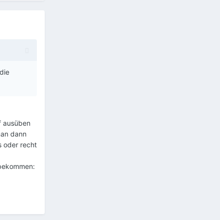
die
uf ausüben
man dann
s oder recht
e bekommen: