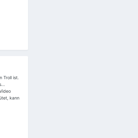
Troll ist.
...
 Video
ütet, kann