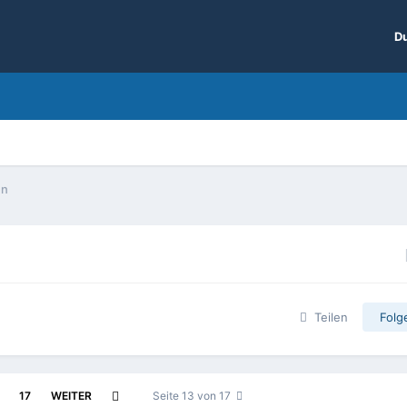
Du
en
Teilen
Folg
17
WEITER
Seite 13 von 17