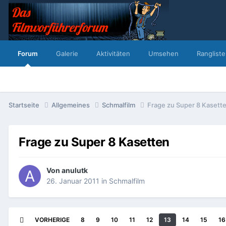
Forum
Galerie
Aktivitäten
Umsehen
Rangliste
Startseite
Allgemeines
Schmalfilm
Frage zu Super 8 Kasett
Frage zu Super 8 Kasetten
Von
anulutk
26. Januar 2011
in
Schmalfilm
VORHERIGE
8
9
10
11
12
13
14
15
16