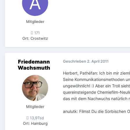
Mitglieder
171
Ort
:
Crostwitz
Friedemann
Geschrieben
2. April 2011
Wachsmuth
Herbert, Pathéfan: Ich bin mir zieml
Seine Kommunikationsmethoden und 
ungewöhnlich! :) Aber ein Troll sieh
quereinsteigende Chemiefilm-Neulinge
das mit dem Nachwuchs natürlich ni
Mitglieder
anulutk: Filmst Du die Sorbischen O
13,9Tsd
Ort
:
Hamburg