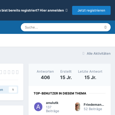
Jetzt registrieren
 bist bereits registriert? Hier anmelden
Alle Aktivitäten
Antworten
Erstellt
Letzte Antwort
406
15 Jr.
15 Jr.
en
1
TOP-BENUTZER IN DIESEM THEMA
anulutk
Friedemann Wachsmuth
137
52 Beiträge
Beiträge