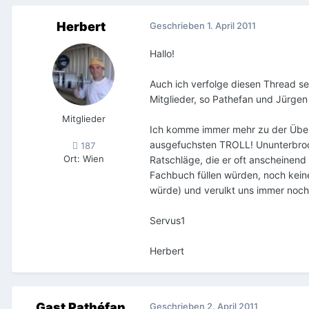
Herbert
Geschrieben
1. April 2011
Hallo!
Auch ich verfolge diesen Thread s
Mitglieder, so Pathefan und Jürgen
Mitglieder
Ich komme immer mehr zu der Überz
ausgefuchsten TROLL! Ununterbroch
187
Ort
:
Wien
Ratschläge, die er oft anscheinend n
Fachbuch füllen würden, noch keine
würde) und verulkt uns immer noch
Servus1
Herbert
Gast Pathéfan
Geschrieben
2. April 2011