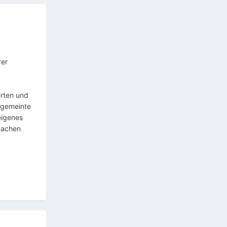
rer
erten und
 gemeinte
 eigenes
 machen