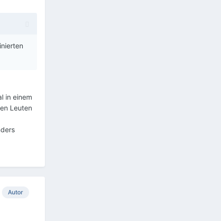
nierten
l in einem
nen Leuten
nders
Autor