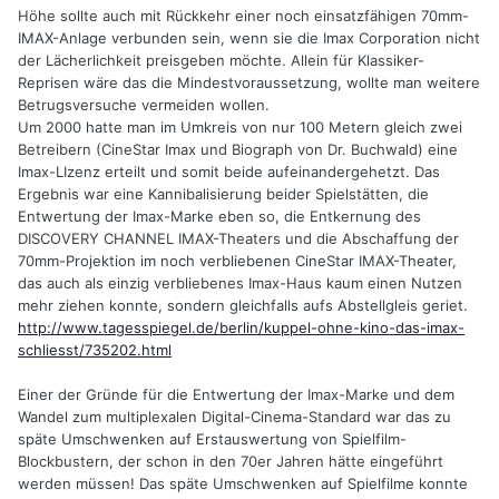
Höhe sollte auch mit Rückkehr einer noch einsatzfähigen 70mm-
IMAX-Anlage verbunden sein, wenn sie die Imax Corporation nicht
der Lächerlichkeit preisgeben möchte. Allein für Klassiker-
Reprisen wäre das die Mindestvoraussetzung, wollte man weitere
Betrugsversuche vermeiden wollen.
Um 2000 hatte man im Umkreis von nur 100 Metern gleich zwei
Betreibern (CineStar Imax und Biograph von Dr. Buchwald) eine
Imax-LIzenz erteilt und somit beide aufeinandergehetzt. Das
Ergebnis war eine Kannibalisierung beider Spielstätten, die
Entwertung der Imax-Marke eben so, die Entkernung des
DISCOVERY CHANNEL IMAX-Theaters und die Abschaffung der
70mm-Projektion im noch verbliebenen CineStar IMAX-Theater,
das auch als einzig verbliebenes Imax-Haus kaum einen Nutzen
mehr ziehen konnte, sondern gleichfalls aufs Abstellgleis geriet.
http://www.tagesspiegel.de/berlin/kuppel-ohne-kino-das-imax-
schliesst/735202.html
Einer der Gründe für die Entwertung der Imax-Marke und dem
Wandel zum multiplexalen Digital-Cinema-Standard war das zu
späte Umschwenken auf Erstauswertung von Spielfilm-
Blockbustern, der schon in den 70er Jahren hätte eingeführt
werden müssen! Das späte Umschwenken auf Spielfilme konnte