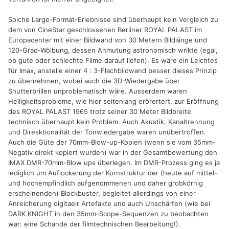
Solche Large-Format-Erlebnisse sind überhaupt kein Vergleich zu
dem von CineStar geschlossenen Berliner ROYAL PALAST im
Europacenter mit einer Bildwand von 30 Metern Bildlänge und
120-Grad-Wölbung, dessen Anmutung astronomisch wrikte (egal,
ob gute oder schlechte Filme darauf liefen). Es wäre ein Leichtes
für Imax, anstelle einer 4 : 3-Flachbildwand besser dieses Prinzip
zu übernehmen, wobei auch die 3D-Wiedergabe über
Shutterbrillen unproblematisch wäre. Ausserdem waren
Helligkeitsprobleme, wie hier seitenlang erörertert, zur Eröffnung
des ROYAL PALAST 1965 trotz seiner 30 Meter Bildbreite
technisch überhaupt kein Problem. Auch Akustik, Kanaltrennung
und Diresktionalität der Tonwiedergabe waren unübertroffen.
Auch die Güte der 70mm-Blow-up-Kopien (wenn sie vom 35mm-
Negativ direkt kopiert wurden) war in der Gesamtbewertung den
IMAX DMR-70mm-Blow ups überlegen. Im DMR-Prozess ging es ja
lediglich um Auflockerung der Kornstruktur der (heute auf mittel-
und hochempfindlich aufgenommenen und daher grobkörnig
erscheinenden) Blockbuster, begleitet allerdings von einer
Anreicherung digitaelr Artefakte und auch Unschärfen (wie bei
DARK KNIGHT in den 35mm-Scope-Sequenzen zu beobachten
war: eine Schande der filmtechnischen Bearbeitung!).