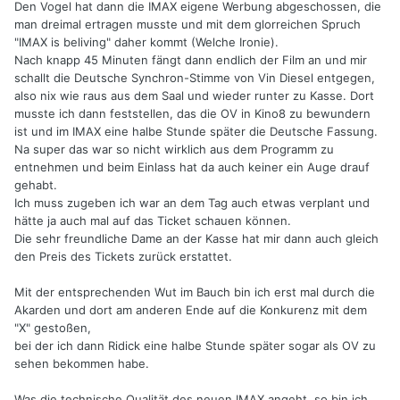
Den Vogel hat dann die IMAX eigene Werbung abgeschossen, die
man dreimal ertragen musste und mit dem glorreichen Spruch
"IMAX is beliving" daher kommt (Welche Ironie).
Nach knapp 45 Minuten fängt dann endlich der Film an und mir
schallt die Deutsche Synchron-Stimme von Vin Diesel entgegen,
also nix wie raus aus dem Saal und wieder runter zu Kasse. Dort
musste ich dann feststellen, das die OV in Kino8 zu bewundern
ist und im IMAX eine halbe Stunde später die Deutsche Fassung.
Na super das war so nicht wirklich aus dem Programm zu
entnehmen und beim Einlass hat da auch keiner ein Auge drauf
gehabt.
Ich muss zugeben ich war an dem Tag auch etwas verplant und
hätte ja auch mal auf das Ticket schauen können.
Die sehr freundliche Dame an der Kasse hat mir dann auch gleich
den Preis des Tickets zurück erstattet.
Mit der entsprechenden Wut im Bauch bin ich erst mal durch die
Akarden und dort am anderen Ende auf die Konkurenz mit dem
"X" gestoßen,
bei der ich dann Ridick eine halbe Stunde später sogar als OV zu
sehen bekommen habe.
Was die technische Qualität des neuen IMAX angeht, so bin ich