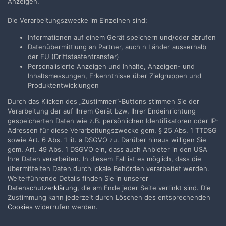
Anzeigen.
https://www.imax.com/about/experience/cameras/
Die Verarbeitungszwecke im Einzelnen sind:
Man sieht da am Ende auch Prototypen einer IMAX 3D Kamera,
die in Wirklichkeit aber aus zwei Phantom 65 Golds und speziellen
Informationen auf einem Gerät speichern und/oder abrufen
IMAX Optiken besteht.
Datenübermittlung an Partner, auch n Länder ausserhalb
Aber auch die Phantom 65 hat nur ein Bildfenster von 65mm
der EU (Drittstaatentransfer)
5Perf und ist dazu eigentlich eine 4k Highspeedkamera, die in
Personalisierte Anzeigen und Inhalte, Anzeigen- und
Sachen Bildqualität und Workflow knapp ein halbes Jahrzehnt
Inhaltsmessungen, Erkenntnisse über Zielgruppen und
hinterher hinkt. Man kann die Phantom64 auch alleine als S3D
Produktentwicklungen
Kamera benutzte und teilt dann den Sensor in Linkes und Rechtes
Durch das Klicken des „Zustimmen“-Buttons stimmen Sie der
Bild ein.
Verarbeitung der auf Ihrem Gerät bzw. Ihrer Endeinrichtung
Mehr dazu hier:
gespeicherten Daten wie z.B. persönlichen Identifikatoren oder IP-
http://about.abelcine.com/wp-
Adressen für diese Verarbeitungszwecke gem. § 25 Abs. 1 TTDSG
content/imported/images/pdf/phantom_65-z3d.pdf
sowie Art. 6 Abs. 1 lit. a DSGVO zu. Darüber hinaus willigen Sie
Digitale Filmkameras mit größeren Bildwandlern als S35 wird ist
gem. Art. 49 Abs. 1 DSGVO ein, dass auch Anbieter in den USA
nicht mehr geben, da einfach kein Markt dafür vorhanden ist. Man
Ihre Daten verarbeiten. In diesem Fall ist es möglich, dass die
darf auch nicht vergessen, das weniger Korn/Bildrauschen durch
übermittelten Daten durch lokale Behörden verarbeitet werden.
bessere Sensoren und nicht mehr wie zu Filmzeiten durch
Weiterführende Details finden Sie in unserer
größere Bildfläche erreicht wird.
Datenschutzerklärung
, die am Ende jeder Seite verlinkt sind. Die
Zustimmung kann jederzeit durch Löschen des entsprechenden
Und um mal keine Hoffnung auf schrafe 4k Bilder zu wecken, die
Cookies
widerrufen werden.
VFX werden auch in Hollywood aus Kostengründen immer noch in
2k gemacht.