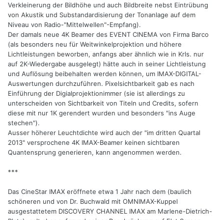
Verkleinerung der Bildhöhe und auch Bildbreite nebst Eintrübung
von Akustik und Substandardisierung der Tonanlage auf dem
Niveau von Radio-"Mittelwellen"-Empfang).
Der damals neue 4K Beamer des EVENT CINEMA von Firma Barco
(als besonders neu für Weitwinkelprojektion und höhere
Lichtleistungen beworben, anfangs aber ähnlich wie in Krls. nur
auf 2K-Wiedergabe ausgelegt) hätte auch in seiner Lichtleistung
und Auflösung beibehalten werden können, um IMAX-DIGITAL-
Auswertungen durchzuführen. Pixelsichtbarkeit gab es nach
Einführung der Digialprojektionimmer (sie ist allerdings zu
unterscheiden von Sichtbarkeit von Titeln und Credits, sofern
diese mit nur 1K gerendert wurden und besonders "ins Auge
stechen").
Ausser höherer Leuchtdichte wird auch der "im dritten Quartal
2013" versprochene 4K IMAX-Beamer keinen sichtbaren
Quantensprung generieren, kann angenommen werden.
***
Das CineStar IMAX eröffnete etwa 1 Jahr nach dem (baulich
schöneren und von Dr. Buchwald mit OMNIMAX-Kuppel
ausgestattetem DISCOVERY CHANNEL IMAX am Marlene-Dietrich-