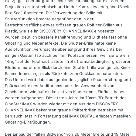
Platz), galt aber aufgrund seiner Beschränkung auf Flat Screen-
Projektion als tontechnisch und in der Kontrastwiedergabe (Black-
Box-Saal) überlegen. Die Verwendung der Brille mit
Shutterfunktion brachte gegenüber den in der
Betrachtungsfläche etwas grössen grauen Polfilter-Brillen aus
Plastik, wie sie im DISCOVERY CHANNEL IMAX eingesetzt
wurden, deutlich bessere Kanaltrennung und Bildtiefe fast ohne
Ghosting und Nebeneffekte. Die Shutter-Brille hatte keine
Audiofunktion, verursachte aber aufgrund ihres Gewichts bei
einigen Gästen (so auch bei mir) Kopfschmerzen, weil sie wie ein
"Ring" auf der Kopfhaut lastete. Trötz (formatbedingter) grösserer
Bildtiefe mutet der Blick durch eine Shutterbrille weniger als Kino-
Raumerlebnis an, als als Rückkehr zum Guckkastenautomaten.
Das Umfeld wird dabei ausgeblendet. jegliche Raumerfahrung und
Spürbarkeit eines Auditoriums oder der Anwesenheit von
Zuschauern, wie auf ein kollektives Kinoerlebnis Einfluss haben,
werden aufgehoben. Die letzten Jahre im 70mm 3D-Betrieb des
CineStar IMAX wurden wieder mit den aus dem DISCOVERY
CHANNEL IMAX bekannten graune Polfterbrillen betrieben mit
den auch jetzt in Fortsetzung bei IMAX DIGITAL erlebten massiven
Ghosting-Eintrübungen.
Der Einbau der "alten Bildwand" von 26 Meter Breite und 19 Meter