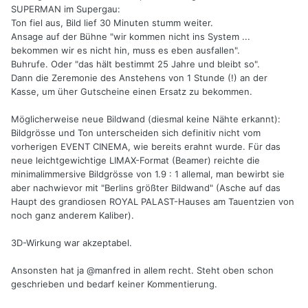
SUPERMAN im Supergau:
Ton fiel aus, Bild lief 30 Minuten stumm weiter.
Ansage auf der Bühne "wir kommen nicht ins System ...
bekommen wir es nicht hin, muss es eben ausfallen".
Buhrufe. Oder "das hält bestimmt 25 Jahre und bleibt so".
Dann die Zeremonie des Anstehens von 1 Stunde (!) an der
Kasse, um üher Gutscheine einen Ersatz zu bekommen.
Möglicherweise neue Bildwand (diesmal keine Nähte erkannt):
Bildgrösse und Ton unterscheiden sich definitiv nicht vom
vorherigen EVENT CINEMA, wie bereits erahnt wurde. Für das
neue leichtgewichtige LIMAX-Format (Beamer) reichte die
minimalimmersive Bildgrösse von 1.9 : 1 allemal, man bewirbt sie
aber nachwievor mit "Berlins größter Bildwand" (Asche auf das
Haupt des grandiosen ROYAL PALAST-Hauses am Tauentzien von
noch ganz anderem Kaliber).
3D-Wirkung war akzeptabel.
Ansonsten hat ja @manfred in allem recht. Steht oben schon
geschrieben und bedarf keiner Kommentierung.