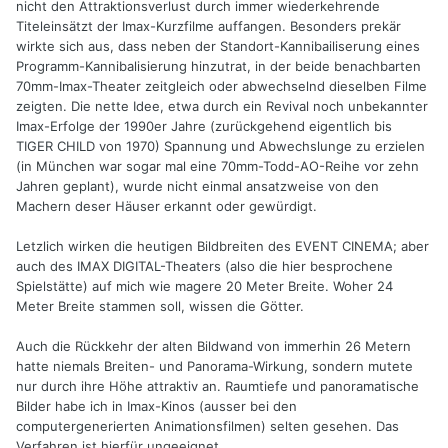
nicht den Attraktionsverlust durch immer wiederkehrende
Titeleinsätzt der Imax-Kurzfilme auffangen. Besonders prekär
wirkte sich aus, dass neben der Standort-Kannibailiserung eines
Programm-Kannibalisierung hinzutrat, in der beide benachbarten
70mm-Imax-Theater zeitgleich oder abwechselnd dieselben Filme
zeigten. Die nette Idee, etwa durch ein Revival noch unbekannter
Imax-Erfolge der 1990er Jahre (zurückgehend eigentlich bis
TIGER CHILD von 1970) Spannung und Abwechslunge zu erzielen
(in München war sogar mal eine 70mm-Todd-AO-Reihe vor zehn
Jahren geplant), wurde nicht einmal ansatzweise von den
Machern deser Häuser erkannt oder gewürdigt.
Letzlich wirken die heutigen Bildbreiten des EVENT CINEMA; aber
auch des IMAX DIGITAL-Theaters (also die hier besprochene
Spielstätte) auf mich wie magere 20 Meter Breite. Woher 24
Meter Breite stammen soll, wissen die Götter.
Auch die Rückkehr der alten Bildwand von immerhin 26 Metern
hatte niemals Breiten- und Panorama-Wirkung, sondern mutete
nur durch ihre Höhe attraktiv an. Raumtiefe und panoramatische
Bilder habe ich in Imax-Kinos (ausser bei den
computergenerierten Animationsfilmen) selten gesehen. Das
Verfahren ist hierfür ungeeignet.