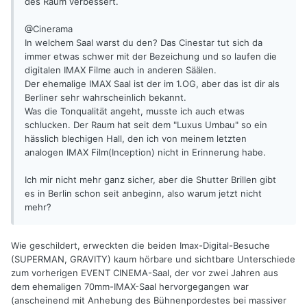
des Raum verbessert.
@Cinerama
In welchem Saal warst du den? Das Cinestar tut sich da
immer etwas schwer mit der Bezeichung und so laufen die
digitalen IMAX Filme auch in anderen Säälen.
Der ehemalige IMAX Saal ist der im 1.OG, aber das ist dir als
Berliner sehr wahrscheinlich bekannt.
Was die Tonqualität angeht, musste ich auch etwas
schlucken. Der Raum hat seit dem "Luxus Umbau" so ein
hässlich blechigen Hall, den ich von meinem letzten
analogen IMAX Film(Inception) nicht in Erinnerung habe.
Ich mir nicht mehr ganz sicher, aber die Shutter Brillen gibt
es in Berlin schon seit anbeginn, also warum jetzt nicht
mehr?
Wie geschildert, erweckten die beiden Imax-Digital-Besuche
(SUPERMAN, GRAVITY) kaum hörbare und sichtbare Unterschiede
zum vorherigen EVENT CINEMA-Saal, der vor zwei Jahren aus
dem ehemaligen 70mm-IMAX-Saal hervorgegangen war
(anscheinend mit Anhebung des Bühnenpordestes bei massiver