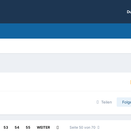
Du
Teilen
Folg
53
54
55
WEITER
Seite 50 von 70