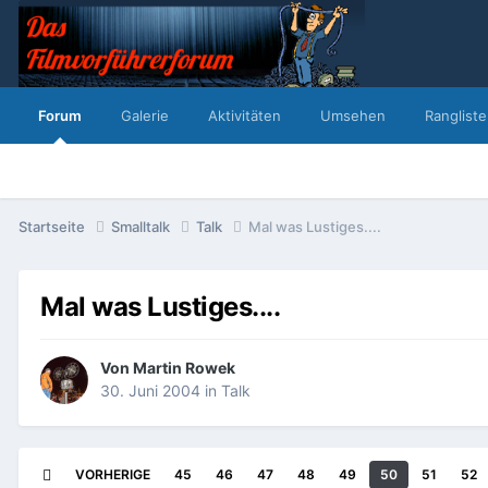
Forum
Galerie
Aktivitäten
Umsehen
Rangliste
Startseite
Smalltalk
Talk
Mal was Lustiges....
Mal was Lustiges....
Von
Martin Rowek
30. Juni 2004
in
Talk
VORHERIGE
45
46
47
48
49
50
51
52