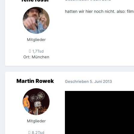
hatten wir hier noch nicht. also: film
Mitglieder
1,7Tsd
Ort
:
München
Martin Rowek
Geschrieben
5. Juni 2013
Mitglieder
8,2Tsd