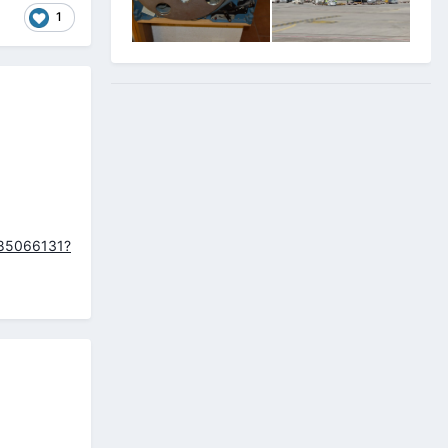
1
085066131?