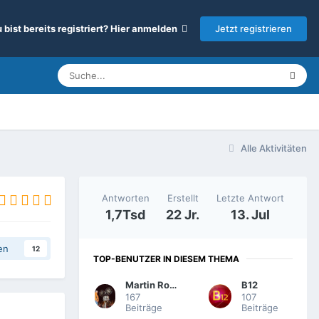
Jetzt registrieren
 bist bereits registriert? Hier anmelden
Alle Aktivitäten
Antworten
Erstellt
Letzte Antwort
1,7Tsd
22 Jr.
13. Jul
en
12
TOP-BENUTZER IN DIESEM THEMA
Martin Rowek
B12
167
107
Beiträge
Beiträge