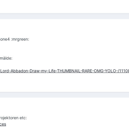
hone4 :mrgreen:
emälde:
AL-Lord-Abbadon-Draw-my-Life-THUMBNAIL-RARE-OMG-YOLO-/111
ojektoren etc:
ices