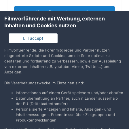
Neues Benutzerkonto erstellen
Filmvorführer.de mit Werbung, externen
Inhalten und Cookies nutzen
Anmelden
Du hast bereits ein Benutzerkonto? Melde Dich hier an.
I accept
Filmvorfuehrer.de, die Forenmitglieder und Partner nutzen
Jetzt anmelden
eingebettete Skripte und Cookies, um die Seite optimal zu
gestalten und fortlaufend zu verbessern, sowie zur Ausspielung
von externen Inhalten (z.B. youtube, Vimeo, Twitter,..) und
Anzeigen.
Die Verarbeitungszwecke im Einzelnen sind:
Teilen
Folgen
12
Informationen auf einem Gerät speichern und/oder abrufen
Datenübermittlung an Partner, auch n Länder ausserhalb
der EU (Drittstaatentransfer)
Zur Themenübersicht
Personalisierte Anzeigen und Inhalte, Anzeigen- und
Inhaltsmessungen, Erkenntnisse über Zielgruppen und
Produktentwicklungen