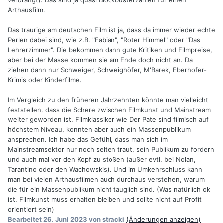
verdrängt). Das sind ja quasi Blockbusterzahlen für einen
Arthausfilm.
Das traurige am deutschen Film ist ja, dass da immer wieder echte
Perlen dabei sind, wie z.B. "Fabian", "Roter Himmel" oder "Das
Lehrerzimmer". Die bekommen dann gute Kritiken und Filmpreise,
aber bei der Masse kommen sie am Ende doch nicht an. Da
ziehen dann nur Schweiger, Schweighöfer, M'Barek, Eberhofer-
Krimis oder Kinderfilme.
Im Vergleich zu den früheren Jahrzehnten könnte man vielleicht
feststellen, dass die Schere zwischen Filmkunst und Mainstream
weiter geworden ist. Filmklassiker wie Der Pate sind filmisch auf
höchstem Niveau, konnten aber auch ein Massenpublikum
ansprechen. Ich habe das Gefühl, dass man sich im
Mainstreamsektor nur noch selten traut, sein Publikum zu fordern
und auch mal vor den Kopf zu stoßen (außer evtl. bei Nolan,
Tarantino oder den Wachowskis). Und im Umkehrschluss kann
man bei vielen Arthausfilmen auch durchaus verstehen, warum
die für ein Massenpublikum nicht tauglich sind. (Was natürlich ok
ist. Filmkunst muss erhalten bleiben und sollte nicht auf Profit
orientiert sein)
Bearbeitet
26. Juni 2023
von stracki
(Änderungen anzeigen)