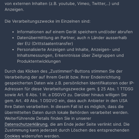
von externen Inhalten (z.B. youtube, Vimeo, Twitter,..) und
Anzeigen.
Die Verarbeitungszwecke im Einzelnen sind:
Teilen
Folgen
20
Informationen auf einem Gerät speichern und/oder abrufen
Datenübermittlung an Partner, auch n Länder ausserhalb
der EU (Drittstaatentransfer)
Zur Themenübersicht
Personalisierte Anzeigen und Inhalte, Anzeigen- und
Inhaltsmessungen, Erkenntnisse über Zielgruppen und
Produktentwicklungen
Durch das Klicken des „Zustimmen“-Buttons stimmen Sie der
Filmvorführer.de via Google durchsuchen:
Verarbeitung der auf Ihrem Gerät bzw. Ihrer Endeinrichtung
gespeicherten Daten wie z.B. persönlichen Identifikatoren oder IP-
Adressen für diese Verarbeitungszwecke gem. § 25 Abs. 1 TTDSG
Sprache
Impressum / Datenschutzerklärung
sowie Art. 6 Abs. 1 lit. a DSGVO zu. Darüber hinaus willigen Sie
gem. Art. 49 Abs. 1 DSGVO ein, dass auch Anbieter in den USA
Nutzungsbedingungen
Ihre Daten verarbeiten. In diesem Fall ist es möglich, dass die
Realisierung: IN-Solution
übermittelten Daten durch lokale Behörden verarbeitet werden.
Powered by Invision Community
Weiterführende Details finden Sie in unserer
Datenschutzerklärung
, die am Ende jeder Seite verlinkt sind. Die
Zustimmung kann jederzeit durch Löschen des entsprechenden
Cookies
widerrufen werden.