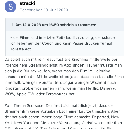
stracki
Geschrieben
13. Juni 2023
Am 12.6.2023 um 16:50 schrieb
sir.tommes
:
- die Filme sind in letzter Zeit deutlich zu lang, die schaue
ich lieber auf der Couch und kann Pause drücken für auf
Toilette ect.
Da spielt auch mit rein, dass fast alle Kinofilme mittlerweile bei
irgendeinem Streamingdienst im Abo landen. Früher musste man
sich ja die Blu-ray kaufen, wenn man den Film im Heimkino
schauen möchte. Mittlerweile ist es ja so, dass man fast alle Filme
innerhalb weniger Monate (teils sogar weniger Wochen) nach
Kinostart problemlos sehen kann, wenn man Netflix, Disney+,
WOW, Apple TV+ oder Paramount+ hat.
Zum Thema Scorsese: Der freut sich natürlich jetzt, dass die
Streamer ihm keine Vorgaben bzgl. einer Laufzeit machen. Aber
der hat auch schon immer lange Filme gemacht. Departed, New
York New York und Die letzte Versuchung Christi waren alle über
2,5h. Gangs of NY, The Aviator und Casino sogar an die 3h.