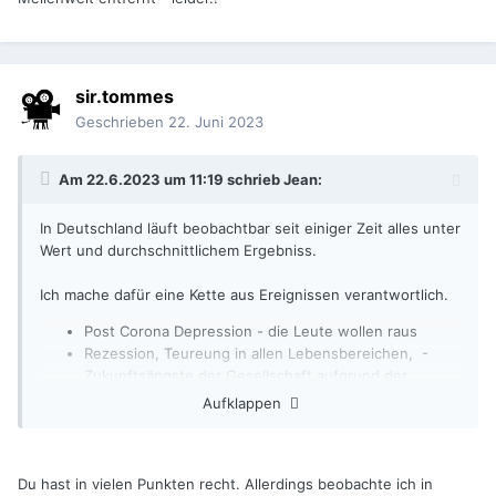
sir.tommes
Geschrieben
22. Juni 2023
Am 22.6.2023 um 11:19 schrieb
Jean
:
In Deutschland läuft beobachtbar seit einiger Zeit alles unter
Wert und durchschnittlichem Ergebniss.
Ich mache dafür eine Kette aus Ereignissen verantwortlich.
Post Corona Depression - die Leute wollen raus
Rezession, Teureung in allen Lebensbereichen, -
Zukunftsängste der Gesellschaft aufgrund der
globalen Probleme und der immanet negativen
Aufklappen
Nachrichtenflut. German Angst
Du hast in vielen Punkten recht. Allerdings beobachte ich in