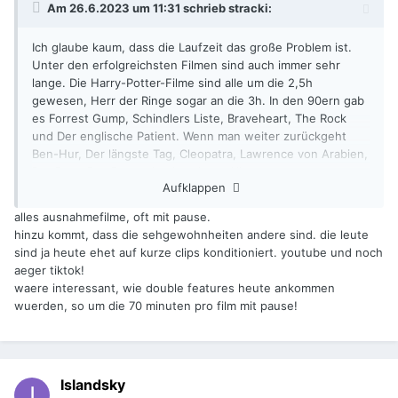
Am 26.6.2023 um 11:31 schrieb
stracki
:
Ich glaube kaum, dass die Laufzeit das große Problem ist.
Unter den erfolgreichsten Filmen sind auch immer sehr
lange. Die Harry-Potter-Filme sind alle um die 2,5h
gewesen, Herr der Ringe sogar an die 3h. In den 90ern gab
es Forrest Gump, Schindlers Liste, Braveheart, The Rock
und Der englische Patient. Wenn man weiter zurückgeht
Ben-Hur, Der längste Tag, Cleopatra, Lawrence von Arabien,
Der Pate, Das Boot oder Amadeus. Alles enorme
Aufklappen
Kassenerfolge mit Laufzeiten um die 3h oder länger.
alles ausnahmefilme, oft mit pause.
hinzu kommt, dass die sehgewohnheiten andere sind. die leute
sind ja heute ehet auf kurze clips konditioniert. youtube und noch
aeger tiktok!
waere interessant, wie double features heute ankommen
wuerden, so um die 70 minuten pro film mit pause!
Islandsky