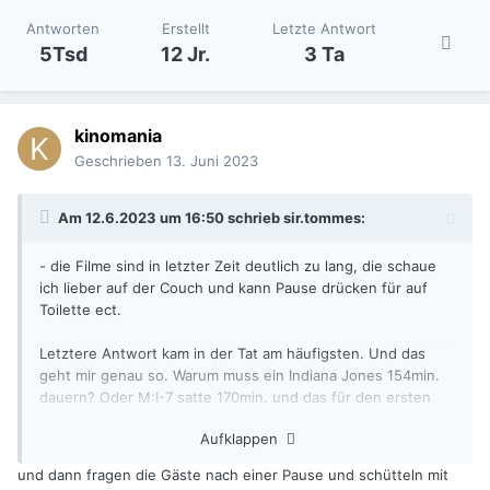
Antworten
Erstellt
Letzte Antwort
5Tsd
12 Jr.
3 Ta
kinomania
Geschrieben
13. Juni 2023
Am 12.6.2023 um 16:50 schrieb
sir.tommes
:
- die Filme sind in letzter Zeit deutlich zu lang, die schaue
ich lieber auf der Couch und kann Pause drücken für auf
Toilette ect.
Letztere Antwort kam in der Tat am häufigsten. Und das
geht mir genau so. Warum muss ein Indiana Jones 154min.
dauern? Oder M:I-7 satte 170min. und das für den ersten
Teil.
Aufklappen
Der neue Scorsese Ende des Jahres über drei Stunden.
😕
und dann fragen die Gäste nach einer Pause und schütteln mit