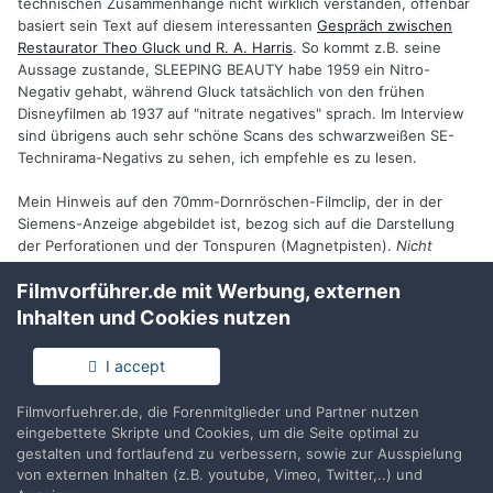
technischen Zusammenhänge nicht wirklich verstanden, offenbar
basiert sein Text auf diesem interessanten
Gespräch zwischen
Restaurator Theo Gluck und R. A. Harris
. So kommt z.B. seine
Aussage zustande, SLEEPING BEAUTY habe 1959 ein Nitro-
Negativ gehabt, während Gluck tatsächlich von den frühen
Disneyfilmen ab 1937 auf "nitrate negatives" sprach. Im Interview
sind übrigens auch sehr schöne Scans des schwarzweißen SE-
Technirama-Negativs zu sehen, ich empfehle es zu lesen.
Mein Hinweis auf den 70mm-Dornröschen-Filmclip, der in der
Siemens-Anzeige abgebildet ist, bezog sich auf die Darstellung
der Perforationen und der Tonspuren (Magnetpisten).
Nicht
hingegen auf das
Bildseitenverhältnis
! Wer das bemängelt, dem
Filmvorführer.de mit Werbung, externen
kann ich den Hinweis nicht ersparen, daß auch ein kaschierte
(neudeutsch: "geletterboxte") Kopie eine sphärische
Inhalten und Cookies nutzen
Bildaufzeichnung darstellt, so wie ich es auch schrieb.
I accept
Bearbeitet
7. Juli 2024
von magentacine
(Änderungen anzeigen)
Filmvorfuehrer.de, die Forenmitglieder und Partner nutzen
eingebettete Skripte und Cookies, um die Seite optimal zu
gestalten und fortlaufend zu verbessern, sowie zur Ausspielung
1
von externen Inhalten (z.B. youtube, Vimeo, Twitter,..) und