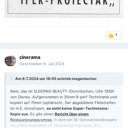
1
cinerama
Geschrieben
6. Juli 2024
Am 6.7.2024 um 18:05 schrieb
magentacine
:
Nein, das ist SLEEPING BEAUTY (Dornröschen, USA 1959)
von Disney. Aufgenommen in 35mm 8-perf Technirama und
kopiert auf 70mm (sphärisch). Der abgebildete Filmstreifen
ist m.E. konstruiert,
so sieht keine Super-Technirama-
Kopie aus
. Es gibt einen
Bericht über einen
Restaurierungsvortrag
, in dem ein SE-Schwarzweißnegativ
des Films abgebildet ist (
sequential exposure
, d.h.