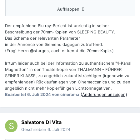
Aufnahme der Farbauszüge auf Schwarzweißnegativ, bei
Aufklappen
diesem Film zusätzlich mit anamorpher Kompression 1,5x).
Davon wurden später Technicolor-Kopien und
Farbzwischenmaterialien hergestellt.
Der empfohlene Blu ray-Bericht ist unrichtig in seiner
Beschreibung der 70mm-Kopien von SLEEPING BEAUTY.
Das Schema der relevanten Parameter
in der Annonce von Siemens dagegen zutreffend.
(Frag' Herrn @sturges, auch er kennt die 70mm-Kopie.)
Irrtum leider auch bei der Information zu authentischem "4-Kanal
Magnetton" in der Theaterkopie von THÄLMANN - FÜHRER
SEINER KLASSE, zu angeblich zukunftsträchtigen (irgendwie zu
empfehlenden) Rücklaufanlagen von Cinemeccanica und zu den
angeblich nicht mehr kopierfähigen Lichttonnegativen.
Bearbeitet
6. Juli 2024
von cinerama
(Änderungen anzeigen)
Salvatore Di Vita
Geschrieben
6. Juli 2024