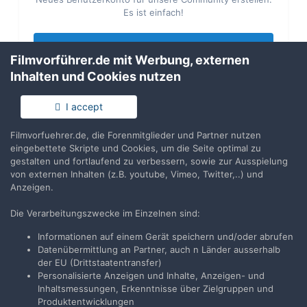
Es ist einfach!
Neues Benutzerkonto erstellen
Filmvorführer.de mit Werbung, externen
Inhalten und Cookies nutzen
Anmelden
Du hast bereits ein Benutzerkonto? Melde Dich hier an.
I accept
Filmvorfuehrer.de, die Forenmitglieder und Partner nutzen
Jetzt anmelden
eingebettete Skripte und Cookies, um die Seite optimal zu
gestalten und fortlaufend zu verbessern, sowie zur Ausspielung
von externen Inhalten (z.B. youtube, Vimeo, Twitter,..) und
Anzeigen.
Die Verarbeitungszwecke im Einzelnen sind:
Teilen
Folgen
3
Informationen auf einem Gerät speichern und/oder abrufen
Datenübermittlung an Partner, auch n Länder ausserhalb
der EU (Drittstaatentransfer)
Zur Themenübersicht
Personalisierte Anzeigen und Inhalte, Anzeigen- und
Inhaltsmessungen, Erkenntnisse über Zielgruppen und
Produktentwicklungen