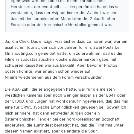
Irgendwas war doch auch mit einem koreanischen
Herstellern, der eventuell . . . . Ich persönlich habe das so
verstanden, dass der Aviphot immer der Aviphot war und
das mit den 'unbekannten Materialien der Zukunft' eher
Ferrania oder der koreanische Hersteller gemeint war.
Ja, Kim Chek. Das einzige, was bisher dazu zu hören war, war ein
asiatischer Tourist, der sich vor Jahren für ein, zwei Posts bei
filmshooting.com gemeldet hatte, um zu erwähnen, daß es die
Filme in südostasiatischen Kiosken/Supermärkten gäbe, mit
schweren Kassetten wie aus Bakkelit. Aber bevor er Photos
posten konnte, war er auch schon wieder auf
Nimmerwiedersehen aus dem Forum verschwunden.
Die ASA-Zahl, die er angegeben hatte, war für die meisten
westlichen Kameras aber noch weniger lesbar als der E64T oder
der E100D, und Jürgen hat wohl darauf hingewiesen, daß das mal
eine für ORWO typische Empfindlichkeit gewesen sei. Soweit ich
mich erinnere, hat dann entweder Jürgen oder ein
österreichischer Händler bei der nordkoreanischen Botschaft
angerufen, die zumindest bestätigt hat, daß die Filmfirma unter
diesem Namen existiert, aber da endete die Spur.