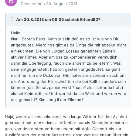
Geschrieben
30. August 2013
Am 30.8.2013 um 08:05 schrieb Erhard927:
Hallo,
klar - Scotch Fans. Kann ja sein daß es so ist wie von Dir
angedeutet. Allerdings gibt es da Dinge die mir absolut nicht
einleuchten: Die von Jürgen Lossau genannten Zahlen
aktiver Filmer. Aber um das zu kompensieren vermutlich
dann die Überlegung, "auch die andern zu beliefern". Was
dem entgegensteht hab ich gestern angedeutet. Es geht
nicht nur um die Dicke von Filmmaterialien sondern auch um
die Anordnung der Filmschichten die bei Rollfilm anders sein
können (das Schutzpapier wirkt *auch* als Lichthofschutz)
als bei Kleinbildfilm. Und wer ist da am Werk und warum wird
das gemacht? Kim Jong Il der Filmfan?
Naja, wenn wir uns ankucken, wie lange Wittner für den Aviphot
gebraucht hat, den's damals offenbar nur als Standphotomaterial
gab, von den ersten Verhandlungen mit Agfa-Gaevert bis zur
Auslieferung der ersten Kassetten, dann war das knapp über ein