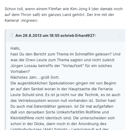
Schon toll, wenn einem Filmfan wie Kim-Jong Il (der damals noch
auf dem Thron saß) ein ganzes Land gehört. Der Irre mit der
Kamera! :mrgreen:
Am 29.8.2013 um 18:55 schrieb Erhard927:
Hallo,
hast Du den Bericht zum Thema im Schmalfilm gelesen? Und
was die Orwo Leute zum Thema sagten und nicht zuletzt
Jürgen Lossau betreffs der "Vorlaufzeit" für ein solches
Vorhaben?
Nächstes Jahr....grüß Gott.
Die augenblicklichen Spekulationen gingen mir von Beginn
an auf den Senkel woran in der Hauptsache die Ferrania
Leute Schuld sind. Es ist ja nicht nur die Technik, es ist auch
das Vetriebssystem wovon null vorhanden ist. Sicher hast
Du auch mal Datenblätter gelesen. Ist Dir mal aufgefallen
daß von derselben Sorte Umkehrfarbfilm Rollfilme und
Kleinbildfilme nicht identisch sind. Die unterscheiden sich
schon in der Dicke, dann noch in der Anordnung des
Lichthofschutzes (AHU Schicht - Lackrückguß auf der