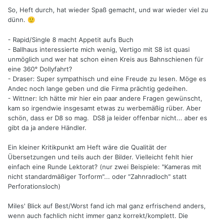
So, Heft durch, hat wieder Spaß gemacht, und war wieder viel zu
dünn.
🙂
- Rapid/Single 8 macht Appetit aufs Buch
- Ballhaus interessierte mich wenig, Vertigo mit S8 ist quasi
unmöglich und wer hat schon einen Kreis aus Bahnschienen für
eine 360° Dollyfahrt?
- Draser: Super sympathisch und eine Freude zu lesen. Möge es
Andec noch lange geben und die Firma prächtig gedeihen.
- Wittner: Ich hätte mir hier ein paar andere Fragen gewünscht,
kam so irgendwie insgesamt etwas zu werbemäßig rüber. Aber
schön, dass er D8 so mag. DS8 ja leider offenbar nicht... aber es
gibt da ja andere Händler.
Ein kleiner Kritikpunkt am Heft wäre die Qualität der
Übersetzungen und teils auch der Bilder. Vielleicht fehlt hier
einfach eine Runde Lektorat? (nur zwei Beispiele: "Kameras mit
nicht standardmäßiger Torform"... oder "Zahnradloch" statt
Perforationsloch)
Miles' Blick auf Best/Worst fand ich mal ganz erfrischend anders,
wenn auch fachlich nicht immer ganz korrekt/komplett. Die