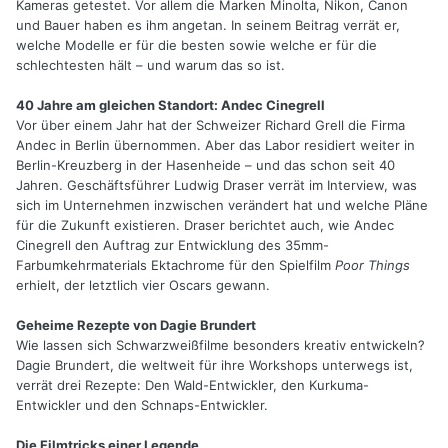
Kameras getestet. Vor allem die Marken Minolta, Nikon, Canon
und Bauer haben es ihm angetan. In seinem Beitrag verrät er,
welche Modelle er für die besten sowie welche er für die
schlechtesten hält – und warum das so ist.
40 Jahre am gleichen Standort: Andec Cinegrell
Vor über einem Jahr hat der Schweizer Richard Grell die Firma
Andec in Berlin übernommen. Aber das Labor residiert weiter in
Berlin-Kreuzberg in der Hasenheide – und das schon seit 40
Jahren. Geschäftsführer Ludwig Draser verrät im Interview, was
sich im Unternehmen inzwischen verändert hat und welche Pläne
für die Zukunft existieren. Draser berichtet auch, wie Andec
Cinegrell den Auftrag zur Entwicklung des 35mm-
Farbumkehrmaterials Ektachrome für den Spielfilm
Poor Things
erhielt, der letztlich vier Oscars gewann.
Geheime Rezepte von Dagie Brundert
Wie lassen sich Schwarzweißfilme besonders kreativ entwickeln?
Dagie Brundert, die weltweit für ihre Workshops unterwegs ist,
verrät drei Rezepte: Den Wald-Entwickler, den Kurkuma-
Entwickler und den Schnaps-Entwickler.
Die Filmtricks einer Legende