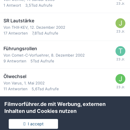
1
Antwort
3,5Tsd
Aufrufe
SR Lautstärke
Von
THX-KEV
,
12. Dezember 2002
17
Antworten
7,8Tsd
Aufrufe
Führungsrollen
Von
Comet-C-Vorfuehrer
,
8. Dezember 2002
9
Antworten
5Tsd
Aufrufe
Ölwechsel
Von
Varus
,
1. Mai 2002
11
Antworten
5,6Tsd
Aufrufe
Filmvorführer.de mit Werbung, externen
Umwälzrolle (anpressrolle)
Inhalten und Cookies nutzen
Von
Comet-C-Vorfuehrer
,
8. Dezember 2002
6
Antworten
4,9Tsd
Aufrufe
I accept