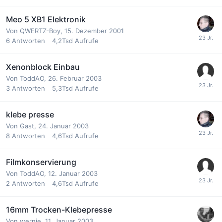
Meo 5 XB1 Elektronik
Von
QWERTZ-Boy
,
15. Dezember 2001
6
Antworten
4,2Tsd
Aufrufe
Xenonblock Einbau
Von
ToddAO
,
26. Februar 2003
3
Antworten
5,3Tsd
Aufrufe
klebe presse
Von Gast,
24. Januar 2003
8
Antworten
4,6Tsd
Aufrufe
Filmkonservierung
Von
ToddAO
,
12. Januar 2003
2
Antworten
4,6Tsd
Aufrufe
16mm Trocken-Klebepresse
Von
wernie
,
11. Januar 2003