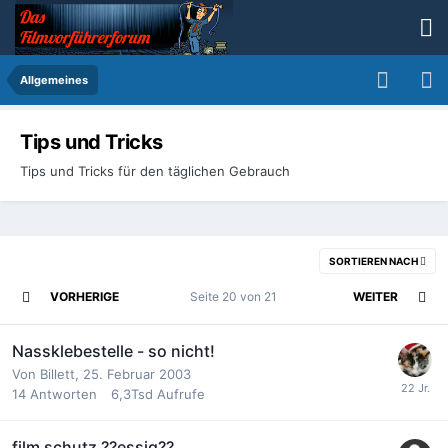
Allgemeines
Tips und Tricks
Tips und Tricks für den täglichen Gebrauch
SORTIEREN NACH
VORHERIGE
Seite 20 von 21
WEITER
Nassklebestelle - so nicht!
Von
Billett
,
25. Februar 2003
14
Antworten
6,3Tsd
Aufrufe
film schutz ??essig??