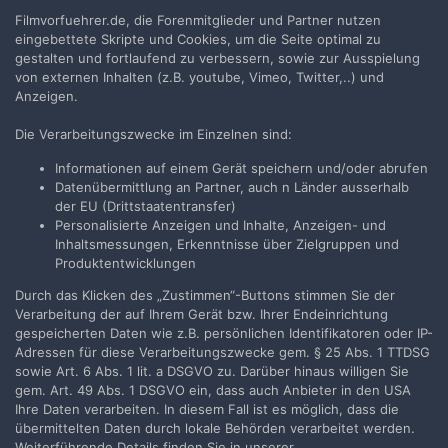
Eier-Spulen
Filmvorfuehrer.de, die Forenmitglieder und Partner nutzen
Von
Theo
,
8. August 2002
eingebettete Skripte und Cookies, um die Seite optimal zu
12
Antworten
5,5Tsd
Aufrufe
gestalten und fortlaufend zu verbessern, sowie zur Ausspielung
von externen Inhalten (z.B. youtube, Vimeo, Twitter,..) und
Anzeigen.
VORHERIGE
Seite 20 von 21
WEITER
Die Verarbeitungszwecke im Einzelnen sind:
Informationen auf einem Gerät speichern und/oder abrufen
Folgen
Datenübermittlung an Partner, auch n Länder ausserhalb
2
der EU (Drittstaatentransfer)
Personalisierte Anzeigen und Inhalte, Anzeigen- und
Inhaltsmessungen, Erkenntnisse über Zielgruppen und
Produktentwicklungen
Filmvorführer.de via Google durchsuchen:
Durch das Klicken des „Zustimmen“-Buttons stimmen Sie der
Verarbeitung der auf Ihrem Gerät bzw. Ihrer Endeinrichtung
gespeicherten Daten wie z.B. persönlichen Identifikatoren oder IP-
Adressen für diese Verarbeitungszwecke gem. § 25 Abs. 1 TTDSG
Sprache
Impressum / Datenschutzerklärung
sowie Art. 6 Abs. 1 lit. a DSGVO zu. Darüber hinaus willigen Sie
Nutzungsbedingungen
gem. Art. 49 Abs. 1 DSGVO ein, dass auch Anbieter in den USA
Ihre Daten verarbeiten. In diesem Fall ist es möglich, dass die
Realisierung: IN-Solution
übermittelten Daten durch lokale Behörden verarbeitet werden.
Powered by Invision Community
Weiterführende Details finden Sie in unserer