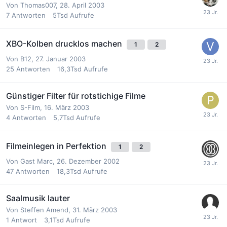
Von
Thomas007
,
28. April 2003
7
Antworten
5Tsd
Aufrufe
XBO-Kolben drucklos machen
1
2
Von
B12
,
27. Januar 2003
25
Antworten
16,3Tsd
Aufrufe
Günstiger Filter für rotstichige Filme
Von
S-Film
,
16. März 2003
4
Antworten
5,7Tsd
Aufrufe
Filmeinlegen in Perfektion
1
2
Von Gast Marc,
26. Dezember 2002
47
Antworten
18,3Tsd
Aufrufe
Saalmusik lauter
Von
Steffen Amend
,
31. März 2003
1
Antwort
3,1Tsd
Aufrufe