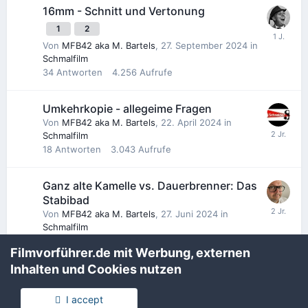
16mm - Schnitt und Vertonung
1
2
Von
MFB42 aka M. Bartels
,
27. September 2024
in
Schmalfilm
34
Antworten
4.256
Aufrufe
Umkehrkopie - allegeime Fragen
Von
MFB42 aka M. Bartels
,
22. April 2024
in
Schmalfilm
18
Antworten
3.043
Aufrufe
Ganz alte Kamelle vs. Dauerbrenner: Das
Stabibad
Von
MFB42 aka M. Bartels
,
27. Juni 2024
in
Schmalfilm
23
Antworten
2.978
Aufrufe
Filmvorführer.de mit Werbung, externen
Inhalten und Cookies nutzen
Kerbe für 100D
1
2
Von
MFB42 aka M. Bartels
,
23. Juni 2024
in
I accept