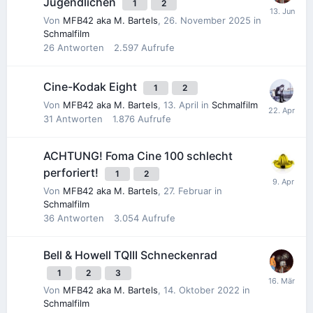
Jugendlichen
1
2
Von
MFB42 aka M. Bartels
,
26. November 2025
in
Schmalfilm
26
Antworten
2.597
Aufrufe
Cine-Kodak Eight
1
2
Von
MFB42 aka M. Bartels
,
13. April
in
Schmalfilm
31
Antworten
1.876
Aufrufe
ACHTUNG! Foma Cine 100 schlecht
perforiert!
1
2
Von
MFB42 aka M. Bartels
,
27. Februar
in
Schmalfilm
36
Antworten
3.054
Aufrufe
Bell & Howell TQIII Schneckenrad
1
2
3
Von
MFB42 aka M. Bartels
,
14. Oktober 2022
in
Schmalfilm