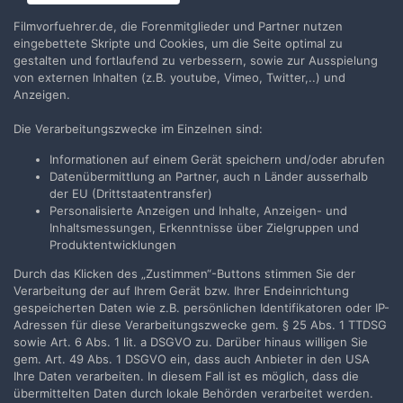
Schmalfilm
39
Antworten
6.493
Aufrufe
Filmvorfuehrer.de, die Forenmitglieder und Partner nutzen
eingebettete Skripte und Cookies, um die Seite optimal zu
gestalten und fortlaufend zu verbessern, sowie zur Ausspielung
Akkubox, Ladegerät, Dauerbetrieb bei
von externen Inhalten (z.B. youtube, Vimeo, Twitter,..) und
großen Nizos
Anzeigen.
Von
MFB42 aka M. Bartels
,
24. Juni 2024
in
Schmalfilm
Die Verarbeitungszwecke im Einzelnen sind:
7
Antworten
1.168
Aufrufe
Informationen auf einem Gerät speichern und/oder abrufen
Datenübermittlung an Partner, auch n Länder ausserhalb
VORHERIGE
Seite 1 von 4
WEITER
der EU (Drittstaatentransfer)
Personalisierte Anzeigen und Inhalte, Anzeigen- und
Inhaltsmessungen, Erkenntnisse über Zielgruppen und
Produktentwicklungen
Durch das Klicken des „Zustimmen“-Buttons stimmen Sie der
Filmvorführer.de via Google durchsuchen:
Verarbeitung der auf Ihrem Gerät bzw. Ihrer Endeinrichtung
gespeicherten Daten wie z.B. persönlichen Identifikatoren oder IP-
Adressen für diese Verarbeitungszwecke gem. § 25 Abs. 1 TTDSG
Sprache
Impressum / Datenschutzerklärung
sowie Art. 6 Abs. 1 lit. a DSGVO zu. Darüber hinaus willigen Sie
gem. Art. 49 Abs. 1 DSGVO ein, dass auch Anbieter in den USA
Nutzungsbedingungen
Ihre Daten verarbeiten. In diesem Fall ist es möglich, dass die
Realisierung: IN-Solution
übermittelten Daten durch lokale Behörden verarbeitet werden.
Powered by Invision Community