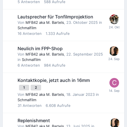
5
Antworten
588
Aufrufe
Lautsprecher für Tonfilmprojektion
Von
MFB42 aka M. Bartels
,
23. Oktober 2025
in
Schmalfilm
16
Antworten
1.333
Aufrufe
Neulich im FPP-Shop
Von
MFB42 aka M. Bartels
,
22. September 2025
in
Schmalfilm
6
Antworten
984
Aufrufe
Kontaktkopie, jetzt auch in 16mm
1
2
Von
MFB42 aka M. Bartels
,
18. Januar 2023
in
Schmalfilm
31
Antworten
6.608
Aufrufe
Replenishment
Von
MFB42 aka M. Bartels
,
13. Juni 2025
in