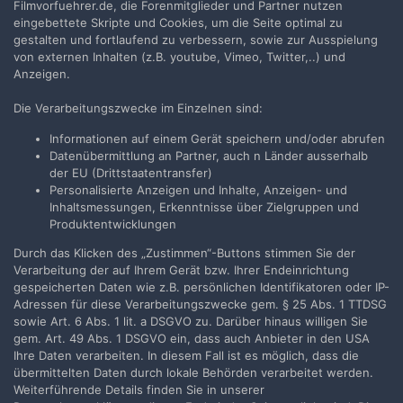
Filmvorfuehrer.de, die Forenmitglieder und Partner nutzen
Jetzt anmelden
eingebettete Skripte und Cookies, um die Seite optimal zu
gestalten und fortlaufend zu verbessern, sowie zur Ausspielung
von externen Inhalten (z.B. youtube, Vimeo, Twitter,..) und
Anzeigen.
Die Verarbeitungszwecke im Einzelnen sind:
Teilen
Folgen
2
Informationen auf einem Gerät speichern und/oder abrufen
Datenübermittlung an Partner, auch n Länder ausserhalb
der EU (Drittstaatentransfer)
Zur Themenübersicht
Personalisierte Anzeigen und Inhalte, Anzeigen- und
Inhaltsmessungen, Erkenntnisse über Zielgruppen und
Produktentwicklungen
Durch das Klicken des „Zustimmen“-Buttons stimmen Sie der
Filmvorführer.de via Google durchsuchen:
Verarbeitung der auf Ihrem Gerät bzw. Ihrer Endeinrichtung
gespeicherten Daten wie z.B. persönlichen Identifikatoren oder IP-
Adressen für diese Verarbeitungszwecke gem. § 25 Abs. 1 TTDSG
Sprache
Impressum / Datenschutzerklärung
sowie Art. 6 Abs. 1 lit. a DSGVO zu. Darüber hinaus willigen Sie
gem. Art. 49 Abs. 1 DSGVO ein, dass auch Anbieter in den USA
Nutzungsbedingungen
Ihre Daten verarbeiten. In diesem Fall ist es möglich, dass die
Realisierung: IN-Solution
übermittelten Daten durch lokale Behörden verarbeitet werden.
Powered by Invision Community
Weiterführende Details finden Sie in unserer