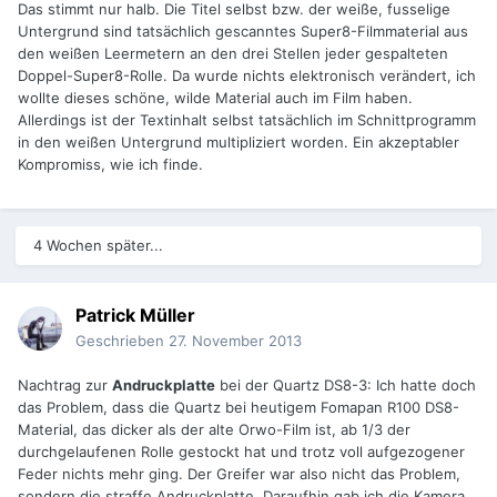
Das stimmt nur halb. Die Titel selbst bzw. der weiße, fusselige
Untergrund sind tatsächlich gescanntes Super8-Filmmaterial aus
den weißen Leermetern an den drei Stellen jeder gespalteten
Doppel-Super8-Rolle. Da wurde nichts elektronisch verändert, ich
wollte dieses schöne, wilde Material auch im Film haben.
Allerdings ist der Textinhalt selbst tatsächlich im Schnittprogramm
in den weißen Untergrund multipliziert worden. Ein akzeptabler
Kompromiss, wie ich finde.
4 Wochen später...
Patrick Müller
Geschrieben
27. November 2013
Nachtrag zur
Andruckplatte
bei der Quartz DS8-3: Ich hatte doch
das Problem, dass die Quartz bei heutigem Fomapan R100 DS8-
Material, das dicker als der alte Orwo-Film ist, ab 1/3 der
durchgelaufenen Rolle gestockt hat und trotz voll aufgezogener
Feder nichts mehr ging. Der Greifer war also nicht das Problem,
sondern die straffe Andruckplatte. Daraufhin gab ich die Kamera