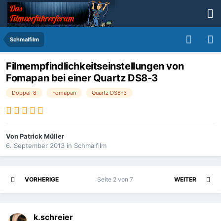
Schmalfilm
Filmempfindlichkeitseinstellungen von
Fomapan bei einer Quartz DS8-3
Doppel-8
Fomapan
Quartz DS8-3
Von
Patrick Müller
6. September 2013
in
Schmalfilm
VORHERIGE
Seite 2 von 7
WEITER
k.schreier