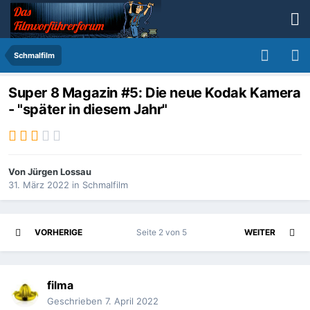
Schmalfilm
Super 8 Magazin #5: Die neue Kodak Kamera
- "später in diesem Jahr"
Von
Jürgen Lossau
31. März 2022
in
Schmalfilm
VORHERIGE
Seite 2 von 5
WEITER
filma
Geschrieben
7. April 2022