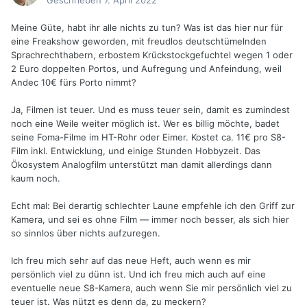
Geschrieben
7. April 2022
Meine Güte, habt ihr alle nichts zu tun? Was ist das hier nur für
eine Freakshow geworden, mit freudlos deutschtümelnden
Sprachrechthabern, erbostem Krückstockgefuchtel wegen 1 oder
2 Euro doppelten Portos, und Aufregung und Anfeindung, weil
Andec 10€ fürs Porto nimmt?
Ja, Filmen ist teuer. Und es muss teuer sein, damit es zumindest
noch eine Weile weiter möglich ist. Wer es billig möchte, badet
seine Foma-Filme im HT-Rohr oder Eimer. Kostet ca. 11€ pro S8-
Film inkl. Entwicklung, und einige Stunden Hobbyzeit. Das
Ökosystem Analogfilm unterstützt man damit allerdings dann
kaum noch.
Echt mal: Bei derartig schlechter Laune empfehle ich den Griff zur
Kamera, und sei es ohne Film — immer noch besser, als sich hier
so sinnlos über nichts aufzuregen.
Ich freu mich sehr auf das neue Heft, auch wenn es mir
persönlich viel zu dünn ist. Und ich freu mich auch auf eine
eventuelle neue S8-Kamera, auch wenn Sie mir persönlich viel zu
teuer ist. Was nützt es denn da, zu meckern?