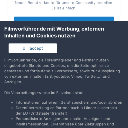
Neues Benutzerkonto für unsere Community erstellen.
Es ist einfach!
Neues Benutzerkonto erstellen
Filmvorführer.de mit Werbung, externen
Inhalten und Cookies nutzen
Anmelden
Du hast bereits ein Benutzerkonto? Melde Dich hier an.
I accept
Filmvorfuehrer.de, die Forenmitglieder und Partner nutzen
Jetzt anmelden
eingebettete Skripte und Cookies, um die Seite optimal zu
gestalten und fortlaufend zu verbessern, sowie zur Ausspielung
von externen Inhalten (z.B. youtube, Vimeo, Twitter,..) und
Anzeigen.
Die Verarbeitungszwecke im Einzelnen sind:
Teilen
Folgen
3
Informationen auf einem Gerät speichern und/oder abrufen
Datenübermittlung an Partner, auch n Länder ausserhalb
der EU (Drittstaatentransfer)
Zur Themenübersicht
Personalisierte Anzeigen und Inhalte, Anzeigen- und
Inhaltsmessungen, Erkenntnisse über Zielgruppen und