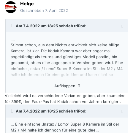
Helge
Geschrieben
7. April 2022
Am 7.4.2022 um 18:25 schrieb
triPod
:
….
Stimmt schon, aus dem Nichts entwickelt sich keine billige
Kamera, ist klar. Die Kodak Kamera war aber sogar mal
angekündigt als teures und günstiges Modell parallel, bin
gespannt, ob es eine abgespeckte Version geben wird. Eine
einfache „Instax / Lomo“ Super 8 Kamera im Stil der M2 / M4
halte ich dennoch für eine gute Idee und kann nicht so
schwierig sein, zumal die Teure ja bald auf den Markt
Aufklappen
kommt, also bereits entwickelt wurde. Es hat 1965 auch
geklappt! Zur Not die alten einfach Nachbauen
🙂
Vielleicht wird es verschiedene Varianten geben, aber kaum eine
für 399€, den Faux-Pas hat Kodak schon vor Jahren korrigiert.
Am 7.4.2022 um 18:25 schrieb
triPod
:
… Eine einfache „Instax / Lomo“ Super 8 Kamera im Stil der
M2 / M4 halte ich dennoch für eine gute Idee…