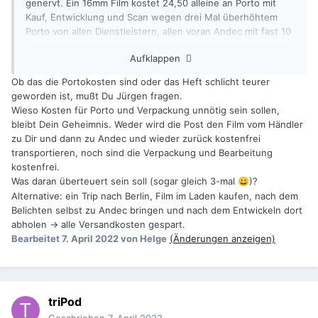
genervt. Ein 16mm Film kostet 24,50 alleine an Porto mit
Kauf, Entwicklung und Scan wegen drei Mal überhöhtem
Porto von allen Dienstleistern, allen voran Andec mit fast 10
Euro. Zwingt einen ja keiner das zu machen und bei
Aufklappen
größeren Sachen geht es unter aber ich spar mir das vom
Mund ab und das macht das Ganze scheinbar unnötig
Ob das die Portokosten sind oder das Heft schlicht teurer
teurer.
geworden ist, mußt Du Jürgen fragen.
Wieso Kosten für Porto und Verpackung unnötig sein sollen,
bleibt Dein Geheimnis. Weder wird die Post den Film vom Händler
zu Dir und dann zu Andec und wieder zurück kostenfrei
transportieren, noch sind die Verpackung und Bearbeitung
kostenfrei.
Was daran überteuert sein soll (sogar gleich 3-mal
)?
😀
Alternative: ein Trip nach Berlin, Film im Laden kaufen, nach dem
Belichten selbst zu Andec bringen und nach dem Entwickeln dort
abholen -> alle Versandkosten gespart.
Bearbeitet
7. April 2022
von Helge
(Änderungen anzeigen)
triPod