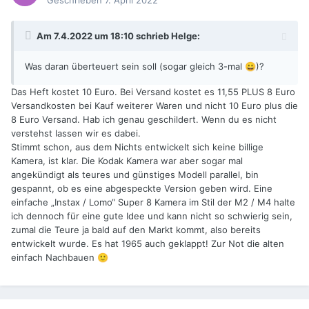
Geschrieben
7. April 2022
Am 7.4.2022 um 18:10 schrieb
Helge
:
Was daran überteuert sein soll (sogar gleich 3-mal
)?
😀
Das Heft kostet 10 Euro. Bei Versand kostet es 11,55 PLUS 8 Euro
Versandkosten bei Kauf weiterer Waren und nicht 10 Euro plus die
8 Euro Versand. Hab ich genau geschildert. Wenn du es nicht
verstehst lassen wir es dabei.
Stimmt schon, aus dem Nichts entwickelt sich keine billige
Kamera, ist klar. Die Kodak Kamera war aber sogar mal
angekündigt als teures und günstiges Modell parallel, bin
gespannt, ob es eine abgespeckte Version geben wird. Eine
einfache „Instax / Lomo“ Super 8 Kamera im Stil der M2 / M4 halte
ich dennoch für eine gute Idee und kann nicht so schwierig sein,
zumal die Teure ja bald auf den Markt kommt, also bereits
entwickelt wurde. Es hat 1965 auch geklappt! Zur Not die alten
einfach Nachbauen
🙂