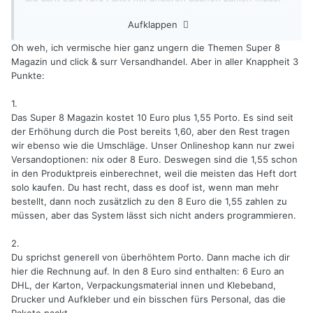
Ich bin von diesen Nebenkosten einfach genervt. Ein 16mm
Aufklappen
Film kostet 24,50 alleine an Porto mit Kauf, Entwicklung und
Scan wegen drei Mal überhöhtem Porto von allen
Oh weh, ich vermische hier ganz ungern die Themen Super 8
Dienstleistern, allen voran Andec mit fast 10 Euro. Zwingt
Magazin und click & surr Versandhandel. Aber in aller Knappheit 3
einen ja keiner das zu machen und bei größeren Sachen
Punkte:
geht es unter aber ich spar mir das vom Mund ab und das
macht das Ganze scheinbar unnötig teurer.
1.
Das Super 8 Magazin kostet 10 Euro plus 1,55 Porto. Es sind seit
der Erhöhung durch die Post bereits 1,60, aber den Rest tragen
wir ebenso wie die Umschläge. Unser Onlineshop kann nur zwei
Versandoptionen: nix oder 8 Euro. Deswegen sind die 1,55 schon
in den Produktpreis einberechnet, weil die meisten das Heft dort
solo kaufen. Du hast recht, dass es doof ist, wenn man mehr
bestellt, dann noch zusätzlich zu den 8 Euro die 1,55 zahlen zu
müssen, aber das System lässt sich nicht anders programmieren.
2.
Du sprichst generell von überhöhtem Porto. Dann mache ich dir
hier die Rechnung auf. In den 8 Euro sind enthalten: 6 Euro an
DHL, der Karton, Verpackungsmaterial innen und Klebeband,
Drucker und Aufkleber und ein bisschen fürs Personal, das die
Pakete packt.